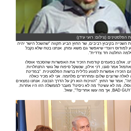
 הפלסטינים (צילום: רועי עידן)
 השנייה בקיבוץ רביבים, שר החוץ הביע תקווה "שהשכל הישר יהיה
יע למודוס ויוונדי שיאפשר גם משא ומתן. אנחנו בטח שלא נקבל
למה החלטה חד צדדית".
רט, אולם בפעמים קודמות הזכיר את האפשרות שהסכמי אוסלו
תמול אמר סגנו, דני אילון, שנשקל סיפוח של גושי התנחלויות.
גם הזכירו אפשרות לפגוע כלילית ברשות הפלסטינית. "במדינת
 לאלה שרוצים שלום ומחרחרים מלחמה. אני לא מכיר כאלה
 אמר שר החוץ. "הוויכוח הוא רק על הדרך הנכונה. אנחנו נמצאים
ז אוסלו, מה לא עשינו? מה לא ניסינו? מעבר לממשלה הזו היו אחרות.