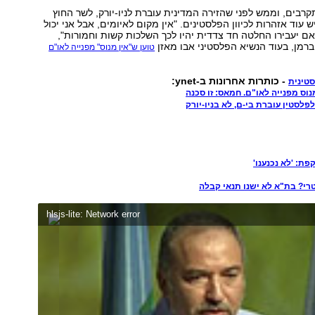
רבים, וממש לפני שהזירה המדינית עוברת לניו-יורק, לשר החוץ
ש עוד אזהרות לכיוון הפלסטינים. "אין מקום לאיומים, אבל אני יכול
אם יעבירו החלטה חד צדדית יהיו לכך השלכות קשות וחמורות",
יברמן, בעוד הנשיא הפלסטיני אבו מאזן
טוען ש"אין מנוס" מפנייה לאו"ם
- כותרות אחרונות ב-ynet:
טינית
מנוס מפנייה לאו"ם. חמאס: זו סכנה
לפלסטין עוברת בי-ם, לא בניו-יורק
ת: 'לא נכנענו'
י? בת"א לא ישנו תנאי קבלה
hlsjs-lite: Network error