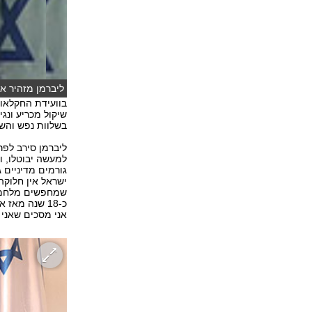
ליברמן מזהיר את
בוועידת החקלאות
שיקול מכריע ונג
בשלוות נפש והש
ליברמן סירב לפ
למעשה יבוטלו, וא
גורמים מדיניים 
ישראל אין חלוקה
שמחפשים מלחמה",
כ-18 שנה מא
אני מסכים שאני BAD GUY, אך מה עשו אחרים?", שאל.