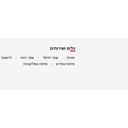
כלים ושירותים
מניות
שער הדולר
שער היורו
דרושים
|
|
|
|
פיתוח אתרים
פיתוח אפליקציות
|
|