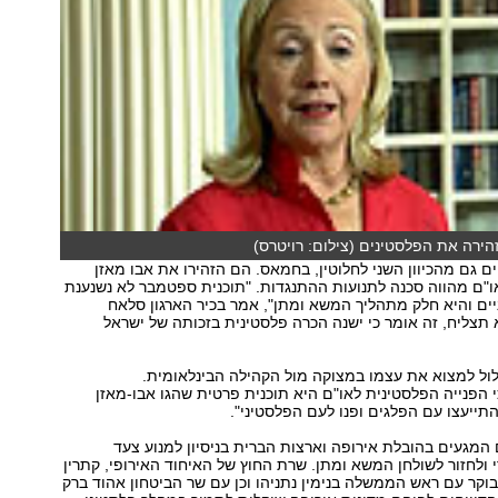
זהירה את הפלסטינים (צילום: רויטרס)
ם גם מהכיוון השני לחלוטין, בחמאס. הם הזהירו את אבו מאזן
"ם מהווה סכנה לתנועות ההתנגדות. "תוכנית ספטמבר לא נשנענת
ניים והיא חלק מתהליך המשא ומתן", אמר בכיר הארגון סלאח
א תצליח, זה אומר כי ישנה הכרה פלסטינית בזכותה של ישראל
ול למצוא את עצמו במצוקה מול הקהילה הבינלאומית.
 הפנייה הפלסטינית לאו"ם היא תוכנית פרטית שהגו אבו-מאזן
התייעצו עם הפלגים ופנו לעם הפלסטיני".
 המגעים בהובלת אירופה וארצות הברית בניסיון למנוע צעד
 ולחזור לשולחן המשא ומתן. שרת החוץ של האיחוד האירופי, קתרין
וקר עם ראש הממשלה בנימין נתניהו וכן עם שר הביטחון אהוד ברק