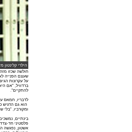
הילרי קלינטון מ
חולשה שכזו מזהי
שעצם הפנייה לאו
על עקרונות הגיו
ברדוויל, "אם הי
להתקיים".
לדבריו, חמאס על
הוא גם הדגיש כי
ומקורביו, "בלי ש
בינתיים, נמשכים
פלסטיני חד-צדדי
אשטון, נפגשה הב