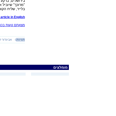
בירושלים, ברקע 
"מרוכך" שיוביל 
בלייר, שליח הקו
article in English
מצאתם טעות בכתב
תגיות:
אביגדור ל
מומלצים