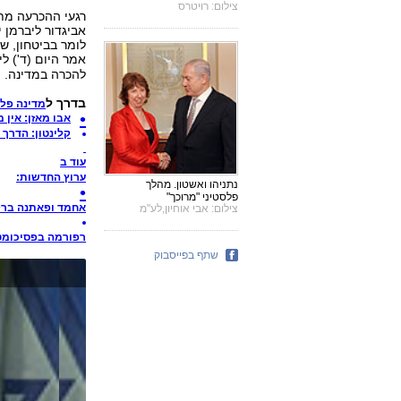
צילום: רויטרס
רגעי ההכרעה מתק
אביגדור ליברמן י
לומר בביטחון, ש
אמר היום (ד') ל
להכרה במדינה.
בדרך ל
מדינה פלס
אבו מאזן: אין 
קלינטון: הדרך 
עוד ב
ערוץ החדשות
:
נתניהו ואשטון. מהלך
פלסטיני "מרוכך"
אחמד ופאתנה ברקפ
צילום: אבי אוחיון,לע"מ
רפורמה בפסיכומטר
שתף בפייסבוק