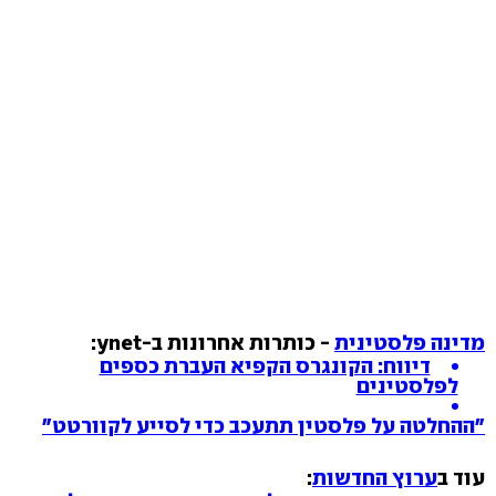
מדינה פלסטינית
- כותרות אחרונות ב-ynet:
דיווח: הקונגרס הקפיא העברת כספים
לפלסטינים
"ההחלטה על פלסטין תתעכב כדי לסייע לקוורטט"
עוד ב
ערוץ החדשות
: