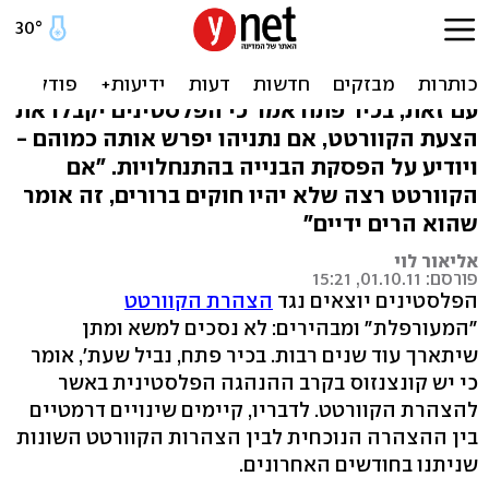
שעת' נגד הקוורטט: לא נסכים
למו"מ ל-20 שנה
עם זאת, בכיר פתח אמר כי הפלסטינים יקבלו את
הצעת הקוורטט, אם נתניהו יפרש אותה כמוהם -
ויודיע על הפסקת הבנייה בהתנחלויות. "אם
הקוורטט רצה שלא יהיו חוקים ברורים, זה אומר
שהוא הרים ידיים"
אליאור לוי
פורסם: 01.10.11, 15:21
הפלסטינים יוצאים נגד
הצהרת הקוורטט
"המעורפלת" ומבהירים: לא נסכים למשא ומתן
שיתארך עוד שנים רבות. בכיר פתח, נביל שעת', אומר
כי יש קונצנזוס בקרב ההנהגה הפלסטינית באשר
להצהרת הקוורטט. לדבריו, קיימים שינויים דרמטיים
בין ההצהרה הנוכחית לבין הצהרות הקוורטט השונות
שניתנו בחודשים האחרונים.