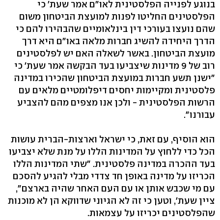
בנוגע לפנייה הפלסטינית לאו"ם אמר שעת' כי
הפלסטינים החליטו לפנות למועצת הביטחון משום
שהם נועצו בעורכי דין בינלאומיים שהבהירו להם כי
הדרך היחידה להשיג חברות מלאה באו"ם היא דרך
מועצת הביטחון. באשר לשאלה האם יש לפלסטינים
רוב של 9 מדינות שיצביעו בעד הבקשה אמר שעת' כי
"ישנן תשע חברות במועצת הביטחון שהכירו במדינה
פלסטינית ומקיימות יחסים דיפלומטיים מלאים עם
הרשות הפלסטינית - ולכן אנו מצפים מהם להצביע
עבורנו".
הוא הוסיף, עם זאת, כי ישראל וארצות-הברית עושות
הכל כדי ללחוץ על המדינות הללו על מנת שלא יצביעו
בעד ההכרה במדינה פלסטינית. "שתי המדינות הללו
הכריזו על מדינה באופן חד צדדי מבלי להגיע להסכם
עם מי שכבש אותן או עם העם האחר שהיה בארצם",
ציין שעת', וטען כי זה לא הגיוני שדווקא הן לא מוכנות
שהפלסטינים יכריזו על עצמאות.