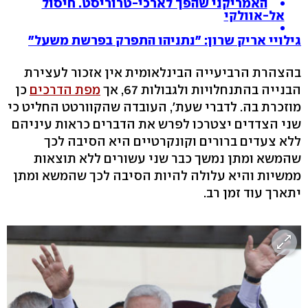
האמריקני שהפך לארכי-טרוריסט. חיסול
אל-אוולקי
גילויי אריק שרון: "נתניהו התפרק בפרשת משעל"
בהצהרת הרביעייה הבינלאומית אין אזכור לעצירת
הבנייה בהתנחלויות ולגבולות 67, אך
מפת הדרכים
כן
מוזכרת בה. לדברי שעת', העובדה שהקוורטט החליט כי
שני הצדדים יצטרכו לפרש את הדברים כראות עיניהם
ללא צעדים ברורים וקונקרטיים היא הסיבה לכך
שהמשא ומתן נמשך כבר שני עשורים ללא תוצאות
ממשיות והיא עלולה להיות הסיבה לכך שהמשא ומתן
יתארך עוד זמן רב.