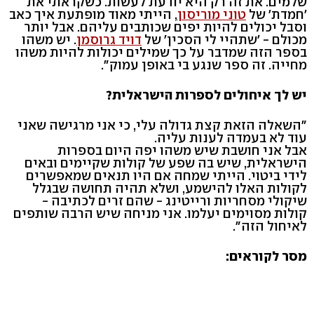
שלמים. את זה רק היא יודעת לעשות. כשקראתי את
'חמדת' של
טוני מוריסון
, הייתי מאוד מופתעת איך כאב
וסבל יכולים להיות יפים שכותבים עליהם. אבל יותר
מכולם - 'שתהיי לי הסכין' של
דויד גרוסמן
. יש משהו
בספר הזה שמדבר על כך שמילים יכולות להיות משהו
מחייה. זה ספר שנגע בי באופן עמוק".
יש לך איחולים לספרות הישראלית?
"השאלה הזאת קצת גדולה עלי, כי אני מרגישה שאני
עוד לא בעמדה לענות עליה.
אבל אני חושבת שיש משהו יפה היום בספרות
הישראלית, שיש בה שפע של קולות שקיימים ובאים
לידי ביטוי. הייתי שמחה אם היו תנאים שמאפשרים
לקולות האלו להישמע, ושלא תהיה תחושה שבגלל
שיקולי מסחריות ורייטינג - שהם זרים לכתיבה -
קולות מסוימים יעלמו. אני מניחה שיש הרבה שותפים
לאיחול הזה".
מסר לקוראים: