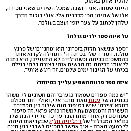
להכיר אותן באמת,
הייתי שמחה. אני חושבת שמכל השירים שאני מכירה,
אלו של שתיהן הכי מדברים אלי. אולי בזכות הדרך
שלהן לכתוב על צער, יופי ועצב בעולם".
על איזה ספר ילדים גדלת?
"ספר שנשאר חקוק בזכרוני הוא 'מחניים' של פרנץ
מולנר. המורה שלי בכיתה ה' התחילה לקרוא אותו
בהמשכים בכיתה וכשהילדים לא התעניינו, היא נתנה
לי אותו הביתה. זה הרשים אותי בצורה בלתי רגילה.
בכיתי על הגיבור ימים שלמים. זה ריגש אותי".
איזה ספר פרוזה השפיע עלייך במיוחד?
"יש כמה ספרים שמאוד נגעו בי והם חשובים לי. משהו
בכתיבה של
עגנון
מאוד מדבר אלי, ואולי יותר מכולם
דווקא 'שירה', שיש בסיפור הזה שילוב בין הכתיבה
העשירה והממושמעת למשהו נורא פראי. זה סיפור
שפורסם רק אחרי מותו ועבר עריכה על ידי הבת שלו.
גם 'אל המגדלור' של
וירג'יניה וולף
, שבקריאתו היתה
לי כמעט הארה - איך אפשר להכניס לשברי רגע חיים