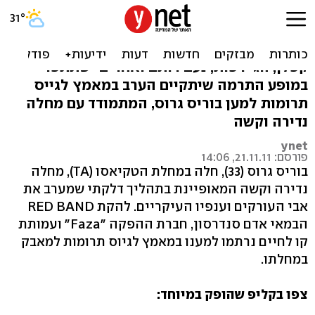
מתגייסים למען בוריס
להקת RED BAND, נינט טייב, אפרת גוש, ירמי
קפלן, הג'ירפות, נעם רותם ואחרים ישתתפו
במופע התרמה שיתקיים הערב במאמץ לגייס
תרומות למען בוריס גרוס, המתמודד עם מחלה
נדירה וקשה
ynet
פורסם: 21.11.11, 14:06
בוריס גרוס (33), חלה במחלת הטקיאסו (TA), מחלה
נדירה וקשה המאופיינת בתהליך דלקתי שמערב את
אבי העורקים וענפיו העיקריים. להקת RED BAND
הבמאי אדם סנדרסון, חברת ההפקה "Faza" ועמותת
קו לחיים נרתמו למענו במאמץ לגיוס תרומות למאבק
במחלתו.
צפו בקליפ שהופק במיוחד: