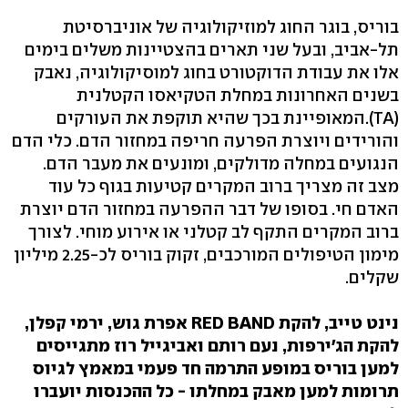
בוריס, בוגר החוג למוזיקולוגיה של אוניברסיטת
תל-אביב, ובעל שני תארים בהצטיינות משלים בימים
אלו את עבודת הדוקטורט בחוג למוסיקולוגיה, נאבק
בשנים האחרונות במחלת הטקיאסו הקטלנית
(TA).המאופיינת בכך שהיא תוקפת את העורקים
והורידים ויוצרת הפרעה חריפה במחזור הדם. כלי הדם
הנגועים במחלה מדולקים, ומונעים את מעבר הדם.
מצב זה מצריך ברוב המקרים קטיעות בגוף כל עוד
האדם חי. בסופו של דבר ההפרעה במחזור הדם יוצרת
ברוב המקרים התקף לב קטלני או אירוע מוחי. לצורך
מימון הטיפולים המורכבים, זקוק בוריס לכ-2.25 מיליון
שקלים.
נינט טייב, להקת RED BAND אפרת גוש, ירמי קפלן,
להקת הג'ירפות, נעם רותם ואביגייל רוז מתגייסים
למען בוריס במופע התרמה חד פעמי במאמץ לגיוס
תרומות למען מאבק במחלתו - כל ההכנסות יועברו