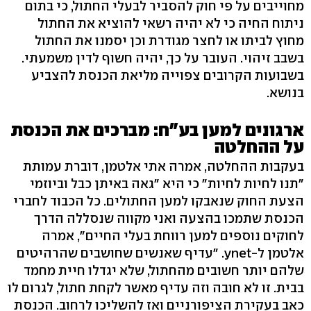
מחוייבים על פי חוק להסביר לבעלי החתול, כי בתום
ניתוח החיה כי לא יהיה רשאי להוציא את החתול
מחוץ לביתו או לחצר מגודרת וכן יסמנו את החתול
בשבב זיהוי. העובר על כך, יהיה חשוף לדין משמעתי.
בשבועות הקרובים צפוייה מליאת הכנסת להצביע
בנושא.
ארגונים למען בע"ח: מברכים את הכנסת
על ההחלטה
בעקבות ההחלטה, אמרה אתי אלטמן, דוברת עמותת
"תנו לחיות לחיות" כי היא "גאה באיתן כבל וביוזמי
הצעת החוק שנאבקו למען החתולים. כל הכבוד לחברי
הכנסת שתמכו בהצעה ואני מקווה שנסללה הדרך
לחוקים נוספים למען רווחת בעלי החיים", אמרה
אלטמן ל-ynet. "עדיף שאנשים שחושבים שהרהיטים
שלהם יותר חשובים מהחתול, שלא יגדלו חיית מחמד
בבית. זו לא חובה וזה עדיף מאשר לקחת חתול, לגרום לו
כאב בעקירת הציפורניים ואז להשליכו לרחוב. הכנסת