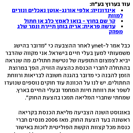
עוד בערוץ בע"ח:
אינדונזיה: אלפי אורנג-אוטן נאכלים ונורים
למוות
קר שם בחוץ - בואו לאמץ כלב או חתול
עדשה פראית: אריה בוחן תיירת ונמר שלג
מפהק
כבל אמר ל-ynet לאחר ההצבעה כי "מדובר בהישג
משמעותי למען בעלי חיים בישראל. אני מקווה שהדבר
יביא לצמצום התופעה של נטישת חתולים. מה שנראה
בהתחלה לחברי הכנסת כהצעה הזויה, הפך במרוצת
הזמן להבנה כי מדובר בהגנה חשובה לבריאות ורווחת
החתולים. יש לנו על הכוונת עוד חוקים נוספים שנועדו
לשפר את רווחת חיות המחמד ובעלי החיים בארץ.
שמחתי שחברי המליאה תמכו בהצעת החוק".
באוגוסט השנה הצביעה מליאת הכנסת בקריאה
ראשונה בעד הצעת החוק. מאז 2006 מנסים חברי
כנסת מכל קצוות הקשת הפוליטית לזכות באישור