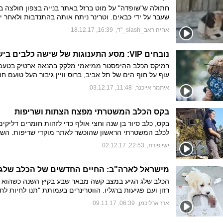
חתולה ש"שופדה" על מוט ברזל באתר בנייה בצפון חולצה ב
שעבר על ידי כבאים. וטרינר ניתח אותה בהתנדבות ולאחר י
התאוששות, היא כבר שוחררה בחזרה לחופשי
אחיה ראב_slash_"ד
,
16:39, 18.12.17
נובחים VIP: מסע התענוגות של שישה כלבים בישראל
רמיקס הכלב ההיפסטר ממיאמי מלקק בהנאה ארטיק בטעם
עוף על חוף הים של תל אביב, ברוס וויין גיבור העל טועם ח
פלאפל, וייוש ורנצו, שני המאהבים הלטיניים מניו יורק, מש
איתמר אייכנר
,
11:48, 03.12.17
עם משקפי שמש על מתנפחים. הצצה לסרטון המסכם את 
התענוגות של שישה כלבים ידוענים מצפון אמריקה בארץ ב
קמפיין של ארגון Vibe Israel
בקס הכלב המשטרתי מפצח הצתות ושריפות
בקס, כלב סיור בן שנה וחצי אולף כדי לזהות חומרים דליקים
לכלב המשטרתי הראשון שהוכשר לאתר מוקדי שריפות. השב
יצא לראשנה לפעילות מבצעית וסייע בחקירת השריפה בחנו
ישי פורת
,
22:53, 02.12.17
טמבור ביפו שבה אירע הפיצוץ ובעקבותיו נהרגו שלושה בני 
"בקס הוא חלק מהמשפחה שלי, יש לנו קשר מאוד חזק ואני
אותו", אומרת אביטל צוריאל, הקצינה הראשונה של מדור מפ
מישראל לארה"ב: החיים החדשים של הכלב שלג
בע"ח במשטרה
הכלב שלג הגיע במצב קשה מבאר שבע בקיץ השנה כשהוא 
רזון ועם פגיעות ברגליו. הווטרינרים בעמותת "תנו לחיות לחי
נאלצו לקטוע את רגלו הקדמית. לאחר שהמתין מספר שבועו
ארז ארליכמן
,
06:39, 09.11.17
מאמץ, הוחלט להטיסו לאירוע ההתרמה השנתי של העמותה
אנג'לס. משפחה מקומית התאהבה בו ואימצה אותו