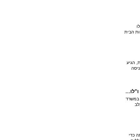
ן אידיאליות
ינה
ו
ות הבית
ים
, הגיע
ניסה
 האבטחה
גדו כתב
הכי אהובים בארץ: כלבי הפקינז והשמות "מיקה" ו"לואי"
ם במשרד
לב
כלבים
ים של
ה כדי