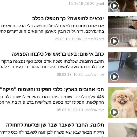
הכלב או החתול הביתי. 37 אחוז מהם ציינו כי החיות ה
16:20, 15.04.18
,
ynet
להתכרבלות במהלך צפיית בינג' ומסייעים להם בצפייה בסצ
מפחידה או עצובה
יוצאים לחופשה? כך תטפלו בכלב
אם אתם מתכננים לצאת לטיול וחופשה בלי הכלב ודואגים ל
בהיעדרכם, ד"ר גלית רובין מארגון הרופאים הווטרינרים לחי
בישראל עם טיפים לבחירת פנסיון, טיפולים וחיסונים הנחוצ
ד"ר גלית רובין
,
11:06, 29.03.18
לשמירה על בריאות הכלב
כתב אישום: בעט בראש של כלבתו הפצועה
תושב רחובות, שכלבתו נשכה אדם וכלב ואף נפצעה בתקרית
עם כלבתו הפצועה למשרד השירות הווטרינרי בעיר כדי להכ
להסגר. בינו ובין העובדים פרץ ויכוח, והוא תועד במצלמות
ארז ארליכמן
,
10:31, 08.03.18
בועט בחוזקה בראשה של הכלבה. במשרד החקלאות הגישו נ
אישום בגין עינוי, התעללות והתאכזרות
445 אלף כלבים רשומים כיום במרכז הארצי לרישום כלבי
החקלאות. הפקינז זכה בפעם השלישית ברציפות בתואר הכ
הגזעי האהוב ביותר. לראשונה השם לואי זכה בשם האהוב ל
ארז ארליכמן
,
07:19, 05.03.18
והדיח את שוקו מהפיסגה. השם מיקה נבחר בפעם השישית
ברציפות לאהוב ביותר לכלבות. מי זכתה בתואר בירת הכלב
ישראל והיכן גרים הכלבים אבסורד וצדיקה?
תלונה: החבר לשעבר שבר שן וצלעות לחתולה
חיילת מבאר שבע שאיפשרה לבן זוגה לשעבר להיכנס לדירת