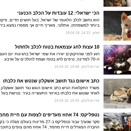
להם גם באזרחות
הכי ישראלי: 12 עובדות על הכלב הכנעני
הוא נחשב לכלב הלאומי של ישראל, בעל חושים חדים, פיקח
ביותר למשפחתו, אתלטי, מאריך חיים אך מספרו נמצא ביר
מתמדת בארץ
14:33, 19.04.18
,
ynet
10 עצות לחג עצמאות בטוח לכלב ולחתול
רגע לפני שהזיקוקים יאירו את שמי ישראל בחגיגות יום הע
ה-70 למדינה, טיפים לחג בטוח ושמח להולכים על ארבע
ארז ארליכמן
,
19:48, 16.04.18
כתב אישום נגד תושב אשקלון שנטש את כלבתו
לאחר שנטש את כלבתו באיזור התעשייה בעיר. נטישת בעל ח
נחשבת לעבירה פלילית שהעונש עליה הוא עד שנת מאסר או
ארז ארליכמן
,
10:45, 16.04.18
של 76,500 שקל. הכלבה טופלה בעמותת "תנו לחיות לחיו
עבורה בית מאמץ
נטפליקס: 74 אחוז מעדיפים לצפות עם חיית מחמד
סקר שנערך עבור נטפליקס ב-27 מדינות בעולם מגלה 
החברה המגדלים חיית מחמד, 74 אחוז מהם צופים 