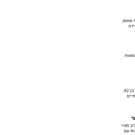
 ונאמן
ידה
צמאות
משרד החקלאות הגיש כתב אישום הוגש נגד תושב אשקלון, בן 62,
יים
 קנס
ת" ונמצא
כי בקרב מנויי
בתוכניות עם