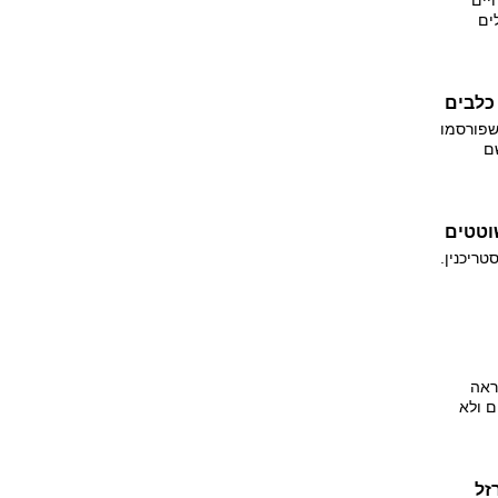
יים
ים
 האימוץ של כלב מ-600 שקלים בממוצע ל-300
יבור
שפורסמו
שם
ת חדשות
 גוש
ה מתן
וטטים
ריכנין.
ש
ינרים
ות. בפועל מסתבר ש־100 אחוז
ם. משרד
ראה
ם ולא
ארץ
זל