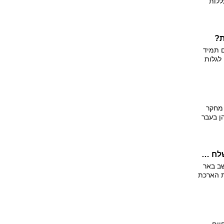
ללות
,
יא
 צריך
 הכחיש
ת?
ם תמיד
לגלות
ן בעלי
ול בבית
 מחקר
הן בעבר
שופט הורה למשטרה לדאוג לכלבו של חשוד שנשלח למעצר
ב באר
ת הארכת
ן ומים.
טרה
 אדם