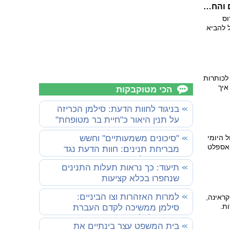
יש לנו תשובות לשאלות הכי מסקרנות על הכלבים והחתולים שלכם
וס
 להביא
ות
לכותרות
איך
הכי מטוקבקות
 תפריט
של זה"?
בניגוד לחוות הדעת: סילמן הכריזה
על תנין היאור כ"חיית בר מטופחת"
 היומי
"סיכונים משמעותיים" וחשש
האספלט
מבריחת תנינים: חוות הדעת נגד
 כדאי
תוכנית סילמן
וף
תיעוד: כך נראות תעלות התנינים
קיץ
שנחפרו בכלא קציעות
למרות האזהרות וצו הביניים:
ראינה,
ת.
סילמן ממשיכה לקדם העברת
סל
תנינים לכלא
לכל
בית המשפט עצר בינתיים את