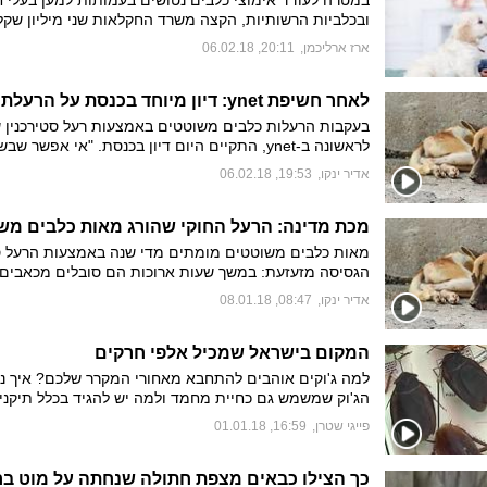
במטרה לעודד אימוצי כלבים נטושים בעמותות למען בעלי ח
ובכלביות הרשותיות, הקצה משרד החקלאות שני מיליון שקל
להפחתת עלות
ארז ארליכמן
,
20:11, 06.02.18
שקלים. שר החקלאות ציין כי הקמפיין "יעלה את מודעות הצ
ויעודד אימוץ אחראי ורב יותר של כלבים"
לאחר חשיפת ynet: דיון מיוחד בכנסת על הרעלת כלבים
בעקבות הרעלות כלבים משוטטים באמצעות רעל סטירכנין 
לראשונה ב-ynet, התקיים היום דיון בכנסת. "אי אפשר שב
הכלבת ימיתו אינסוף כלבים", אמר ח"כ איציק שמולי. עדויו
אדיר ינקו
,
19:53, 06.02.18
שהגיעו מאז פרסום התחקיר מגלות כי כלבים הורעלו באיזור
עציון. משרד החקלאות: "לאור הנחיית השר, הוקפא בשלב ז
ההיתרים לשימוש בסטריכנין"
מכת מדינה: הרעל החוקי שהורג מאות כלבים מש
מאות כלבים משוטטים מומתים מדי שנה באמצעות הרעל סט
הגסיסה מזעזעת: במשך שעות ארוכות הם סובלים מכאבים
ופרכוסים ולבסוף מתים מחנק. החוק קובע כי מותר להשתמ
אדיר ינקו
,
08:47, 08.01.18
בסטריכנין רק כמוצא אחרון, אחרי תהליך אישור מסובך, ווטר
מסתייגים מהסבל המיותר לחי
מהבקשות מאושרות, גם באזורים שבהם אין כלבת כבר שני
המקום בישראל שמכיל אלפי חרקים
החקלאות: נקפיא את השימוש ברעל
למה ג'וקים אוהבים להתחבא מאחורי המקרר שלכם? איך נ
הג'וק שמשמש גם כחיית מחמד ולמה יש להגיד בכלל תיקני
ג'וקים? קיבלנו הצצה למקום שאוסף את כל סוגי החרקים ב
פייגי שטרן
,
16:59, 01.01.18
ישראל ולמדנו על החיה שמטילה אימה על בתים בישראל
כך הצילו כבאים מצפת חתולה שנחתה על מוט בר