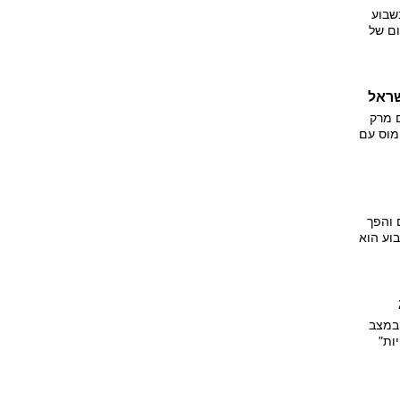
שבוע
ום של
 מרק
ומוס עם
תזפים
מסע
מסגרת
 והפך
וע הוא
ת
אדם.
 אוהבת
עילי
במצב
ות"
ת לבית
 בלוס