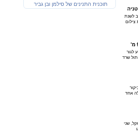
ו בקרן
תוכנית התנינים של סילמן ובן גביר
טניה
ב לשנת
 צילום
 ביפו.
זינקה עליהן ברגע שכולו חופש ואושר", אומרת ל-ynet הצלמת
א
 לגור
תול שרד
יקור
לה אחד
, והיא
היה כלב
מרת
קל, שני
דואגים