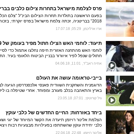
הפחות לאפשר להם לשמור על חבריהם הטובים ביותר", אמר
לידידות
פרס לצלמת מישראל בתחרות צילום כלבים בברי
בפעם הראשונה בתולדות תחרות הצילום הבינ"ל "צלם הכל
2018" בבריטניה, זכתה צלמת מישראל בפרס יוקרתי, בזכות
של כלבה קטנה המנסה לתפוס בועות סבון ענקיות בחוף הים
ארז ארליכמן
,
05:29, 17.07.18
"היא 
אלינור רויזמן. "גם באשקלון יש סיפורי סינדרלה ואני עדיין ל
מאמינה שזכיתי"
תיעוד: לוחמי האש הצילו חתול מפיר בעומק של 9 מ'
לוחמי האש מהתחנה האזורית חיפה נחלצו אתמול כדי לסייע
חתולים שנפל לפיר איוורור בבניין הביטוח הלאומי בעיר. הח
נפילה בעומק של 9 מטרים וחולץ בשלום
אחיה ראב"ד
,
11:01, 04.06.18
בייבי-טראומה עושה את העולם
הדוגמנית והשחקנית השוודית פאנסי אלכסנדרסון הגיעה לב
בארץ והתאהבה בכלב מעורב ומפוחד. אחרי שטיפלה בו לי
החליטה שהם לא נפרדים, נתנה לו את השם "בייבי-טראומה"
גיל קורוטקי
,
07:01, 23.05.18
מתכוונת לטוס איתו לכל הצילומים והתצוגות בעולם. "הוא י
מסיבות שווה. כדאי לכם לעקוב אחריו באינסטגרם", היא או
ביחד באזרחות: החיים החדשים של כלבי עוקץ
הצלמת אלינור רויזמן תיעדה את הקשר המיוחד של יוגי ושא
כלבי יחידת עוקץ שהשתתפו בפעילויות מבצעיות רבות ויצאו
לפנסיה עם המאמצים שליוו אותם במהלך השירות הצבאי ו
אלינור רויזמן
,
22:48, 22.04.18