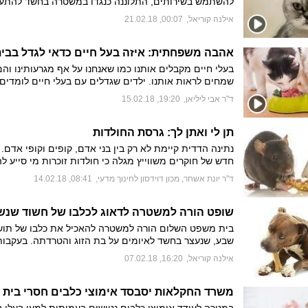
להשתמש בשירותים, התלוננה כנגדו במשטרה בחשד להתע
בחתולה בת השש. לטענתה, מאשה החתולה נמצאה ללא שן
אילנה קוריאל
,
00:07, 21.02.18
מבוהלת בחדר עם כתמי דם. בבדיקה וטרינרית התגלה כי ה
סובלת מצלעות שבורות וחבלות. "כל מי שמתעלל בבעל חיים
לקבל עונש", היא אומרת. "אני אעשה הכל בשבילה". החשוד
אהבה משפחתית: איזה בעל חיים כדאי לגדל בבי
מעשיו בחקירה
בעלי חיים מקבלים אותנו כמו שאנחנו על אף מגרעותינו וה
שמחים לראות אותנו. ילדים שגדלים עם בעלי חיים לומדים 
אחריות, דאגה לזולת, אמפתיה לאחר ואכפתיות. לכבוד יום
ד"ר אבי ליליאן
,
19:20, 15.02.18
המשפחה, הווטרינר ד"ר אבי ליליאן בטור מיוחד על הקשר בי
חיים לבני אדם ואיך תוכלו למצוא את החיה המתאימה לגיד
תן לי ואתן לך: גרסת החולדות
נתינה הדדית קיימת לא רק בין בני אדם, קופים וקופי אדם.
חדש של חוקרים משווייץ מגלה כי חולדות זוכרות מי סייע ל
ומעניקות לו יותר סיוע כשמגיע תורן
ד"ר יונת אשחר, מכון דוידסון לחינוך מדעי
,
08:41, 14.02.18
בית משפט השלום הורה למשטרה להאכיל את כלבו של תוש
שבע, שנעצר בחשד לאיומים על בת הזוג והטרדתה. בעקבו
מעצרו, ביקש החשוד לדאוג לכלבו שנותר לבד בביתו ללא מזו
אילנה קוריאל
,
16:20, 07.02.18
בית המשפט נענה לבקשתו והורה לשירות בתי הסוהר ולמש
לדאוג לחיית המחמד בהיעדר בעליה ולאפשר לחשוד לאתר
שיוציא את הכלב לטיול
משרד החקלאות יסבסד אימוצי כלבים חסרי בית