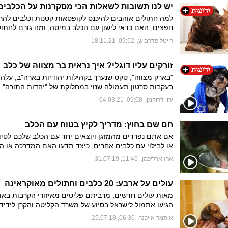
למה חתולים אוהבים להיכנס לקופסאות קטנות וכלבים להר
חפצים, האם כדאי לישון עם הכלב במיטה, ומה גורם לחתול
לכם "מתנה"? 10 תשובות מדעיות לשאלות מעניינות על חי
רויטל פדרבוש
,
09:52, 18.11.21
המחמד האהובות
זורקים עליו דוגלי? איך נראית בר מצווה של כלב
"בארק מצווה", טקס שנערך בקהילות יהודיות בארה"ב, עלה 
בעקבות סרטון תעמולה שנוי במחלוקת של "יהדות התורה". 
מתנהל היום המרגש של חברו הטוב של האדם, ממה מורכב
ירון דרוקמן
,
09:08, 04.03.21
האירוע והאם גם על כלב צריך להגיד "ברוך שפטרני מעונשו 
חם שם בחוץ: מדריך לקיץ בטוח עם הכלב
אם אתם נפרדים מהמזגן ויוצאים יחד עם הכלב שלכם לטיול
או לבילוי עם כלבים אחרים, כיצד תדעו האם המדרכה או 
חמים מדי בשביל רגלי הכלב? איך להיזהר ממכת חום? האם
ארז ארליכמן
,
11:46, 31.07.19
לספר את הכלב בקיץ ומה לעשות שהכלב רק רוצה לשחק בח
הים? ynet וטל שלוש מ"מרכז הכלב והאדם" במדריך קריר ל
בטוח
עולים על ארבע: 20 כלבים וחתולים מאוקראינה
מאות עולים חדשים, מרביתם פליטים מאיזורי הקרבות באוק
הגיעו אתמול לישראל בסיוע של משרד הקליטה והקרן לידידו
אליהם הצטרפו עשרה כלבים ועשרה חתולים שזכו לטיפול ו
איתמר אייכנר
,
06:36, 25.07.18
קליטה מיוחד עם הגעתם לישראל. "רצינו להקל על העולים ו