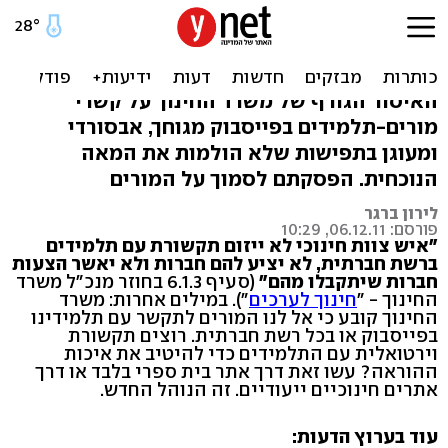
משרד החינוך התנתק
מפייסבוק ומהמציאות
האיסור הגורף של משרד החינוך על קשרי
מורים-תלמידים בפייסבוק מגוחך, אבסורדי
ומעוגן בתפישות שלא הולמות את המאה
הנוכחית. הפסקתם לסמוך על המורים
לירון ברגר
פורסם: 06.12.11, 10:29
"איש צוות חינוכי לא ייזום תקשורת עם תלמידים
ברשת חברתית, לא יציע להם חברות ולא יאשר הצעות
חברות שיתקבלו מהם"
(סעיף 6.1.3 בחוזר מנכ"ל משרד
החינוך - "
חינוך לערכים
"). במילים אחרות: משרד
החינוך קובע כי אל לנו המורים לתקשר עם תלמידינו
בפייסבוק או בכל רשת חברתית. רוצים תקשורת
וירטואלית עם התלמידים כדי להיטיב את איכות
ההוראה? עשו זאת דרך אתר בית ספרי בלבד או דרך
אתרים חינוכיים ייעודיים. זה הנוהל החדש.
עוד בערוץ הדעות: