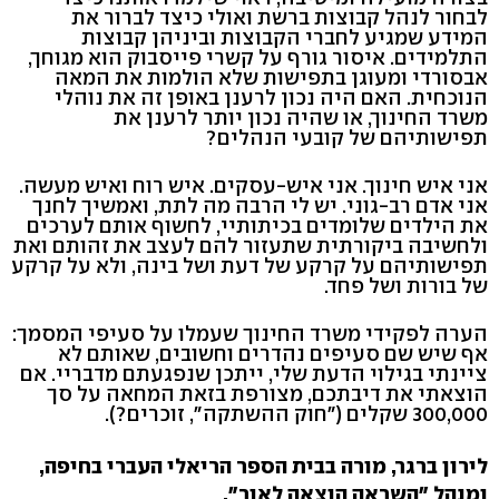
לבחור לנהל קבוצות ברשת ואולי כיצד לברור את
המידע שמגיע לחברי הקבוצות וביניהן קבוצות
התלמידים. איסור גורף על קשרי פייסבוק הוא מגוחך,
אבסורדי ומעוגן בתפישות שלא הולמות את המאה
הנוכחית. האם היה נכון לרענן באופן זה את נוהלי
משרד החינוך, או שהיה נכון יותר לרענן את
תפישותיהם של קובעי הנהלים?
אני איש חינוך. אני איש-עסקים. איש רוח ואיש מעשה.
אני אדם רב-גוני. יש לי הרבה מה לתת, ואמשיך לחנך
את הילדים שלומדים בכיתותיי, לחשוף אותם לערכים
ולחשיבה ביקורתית שתעזור להם לעצב את זהותם ואת
תפישותיהם על קרקע של דעת ושל בינה, ולא על קרקע
של בורות ושל פחד.
הערה לפקידי משרד החינוך שעמלו על סעיפי המסמך:
אף שיש שם סעיפים נהדרים וחשובים, שאותם לא
ציינתי בגילוי הדעת שלי, ייתכן שנפגעתם מדבריי. אם
הוצאתי את דיבתכם, מצורפת בזאת המחאה על סך
300,000 שקלים ("חוק ההשתקה", זוכרים?).
לירון ברגר, מורה בבית הספר הריאלי העברי בחיפה,
ומנהל "השראה הוצאה לאור".