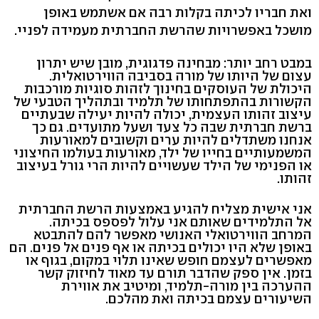
ואת חבריו לכיתה בקלות רבה אם אשתמש באופן
מושכל באפשרויות שהרשת החברתית מעמידה לפניי.
במבט רחב יותר: מבחינה פדגוגית, מובן שיש יתרון
עצום של היותו של מורה בסביבה הווירטואלית.
היכולת של העוסקים בחינוך לזהות סוגיות מורכבות
הקשורות בהתפתחותו של תלמיד ובתהליך הטבעי של
עיצוב זהותו העצמית, יכולה להיות יעילה שבעתיים
ברשת חברתית שבה כל צעד ושעל מתועדים. גם כך
אנחנו משתדלים להיות ערים וקשובים למאורעות
המשמעותיים בחייו של ילד, מאורעות בעולמו החיצוני
או הפנימי של הילד שעשויים להיות הרי גורל בעיצוב
זהותו.
אני אישית מצליח להגיע באמצעות הרשת החברתית
אל התלמידים שאותם אני עלול לפספס בכיתה.
המרחב הווירטואלי האנושי מאפשר להם להתבטא
באופן שלא היו יכולים בכיתה או אף פנים אל פנים. הם
מאפשרים לעצמם חופש שאינו תלוי במקום, בגוף או
בזמן. אין ספק שהדבר תורם עד מאוד לחיזוק קשר
ההערכה בין מורה-תלמיד, ומיטיב את אווירת
השיעורים עצמם בכיתה ואת מהלכם.