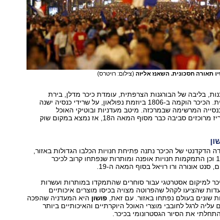
ו תאורה חסכונית. השאנז אליזה
(צילום: רויטרס)
ות, בליבה של הבורגנות הצרפתית, עומדת כיכר מדלן, בירת
הגרגרנות העירונית. הכיכר הוקמה ב-1806 ביוזמת נפולאון, על שרידי כנסיה ישנה
נסייה המרשימה שבמרכזה. מיטב מעדניות ובוטיקי האוכל
היוקרתיים של פריז מרוכזים סביבה כבר מסוף המאה ה18, אז נמצא במקום שוק
ון
הדקדנטי של הכיכר נתנה פתיחת חנויות הכלבו הגדולות באזור,
באמצע במאה-19 וכן התמקמות חנויות אופנה ומותרות שנפתחו קרוב לכיכר
 סנט אונורה ורו רויאל בסוף המאה ה-19.
יכר למיקום אסטרטגי עבור סוחרים שהתמקדו במותרות ועשרות
עדות שהציעו לקהל שהפרוטה מצויה בכיסו מוצרים איכותיים
 שונים בעולם נפתחו באזור. עם זאת,
פושון
היא המעדניה שהפכה
עליה לרגל לחובבי מוצרי האוכל היוקרתיים והאיכותיים ביותר
חלתי את הסיור הגסטרונומי בכיכר.