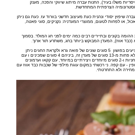
סריות משלו בעיר), החנות עברה מיתוג שיווקי והפכה, מענק
גסטרונומיה הצרפתית המתחדשת.
רה שיפוץ יסודי ונהנית כעת מעיצוב חדשני בוורוד עז. כעת גם ניתן
ול, או לפחות לטעום, ממוצרי המעדניה: נקניקים, סוגי פאטה,
 ההומה בקונים ובתיירים רבים כמה ימים לפני חג המולד. בסמוך
 (כבד אווז), המעדן המבוקש ביותר בחג, משתרע תור ארוך.
במהלך השנה מציעים בפושון 5 סוגים שונים של פואה גרא ולקראת החגים ניתן
לרכוש במעדניה לא פחות מ-13 סוגים של מעדן זה, ביניהם 4 סוגים שמכינים ו עם
פטריות כמהין ריחניות ו-2 סוגים מיוחדים ויצירתיים במיוחד, עם קקאו וערמונים
פין - עם קפה. ני רכשתי במקום עוגת מילפי של שכבות כבד אווז עם