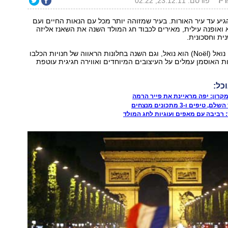
ריז
פורסם: 23.12.11, 02:22
גיע עד עיר האורות. בעיר שמזוהה יותר מכל עם הנאות החיים ועם
א ואופנה עילית, מאירים לכבוד חג המולד השנה את השאנז אליזה
ת וחסכונית.
אבל למרות הכל, נואל (Noël) הוא נואל, וגם השנה בחלונות הראווה של חנויות הכלבו
 האוסמן עמלים על העיצובים המיוחדים ואווירה חגיגית עוטפת
כל:
קרון: יפה מראיינת את פייר הרמה
יפים ו-3 מתכונים מנצחים
ד: רביבה עם מאפים ועוגיות לחג המולד