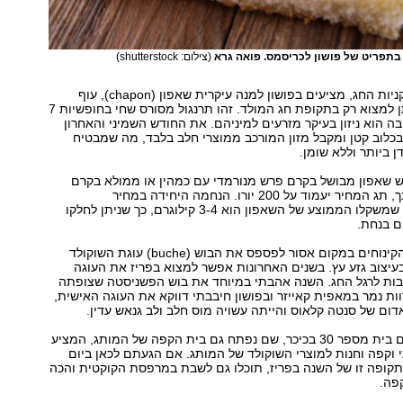
(צילום: shutterstock)
למי שעושה את קניות החג, מציעים בפושון למנה עיקרית שאפון (chapon), עוף
מסורתי אותו ניתן למצוא רק בתקופת חג המולד. זהו תרנגול מסורס שחי בחופשיות 7
ה הוא ניזון בעיקר מזרעים למיניהם. את החודש השמיני והאחרון
בכלוב קטן ומקבל מזון המורכב ממוצרי חלב בלבד, מה שמבטיח
 ביותר וללא שומן.
וש שאפון מבושל בקרם פרש מנורמדי עם כמהין או ממולא בקרם
ערמונים. כך או כך, תג המחיר יעמוד על 200 יורו. הנחמה היחידה במחיר
האסטרונומי הוא שמשקלו הממוצע של השאפון הוא 3-4 קילוגרם, כך שניתן לחלקו
מבין המתוקים והקינוחים במקום אסור לפספס את הבוש (buche) עוגת השוקולד
יצוב גזע עץ. בשנים האחרונות אפשר למצוא בפריז את העוגה
צבות לרגל החג. השנה אהבתי במיוחד את בוש הפשניסטה שצופתה
ות נמר במאפית קאייזר ובפושון חיבבתי דווקא את העוגה האישית,
ום של סנטה קלאוס והייתה עשויה מוס חלב ולב גנאש עדין.
פושון השתלטו גם בית מספר 30 בכיכר, שם נפתח גם בית הקפה של המותג, המציע
י וקפה וחנות למוצרי השוקולד של המותג. אם הגעתם לכאן ביום
תקופה זו של השנה בפריז, תוכלו גם לשבת במרפסת הקוקטית והכה
פה.