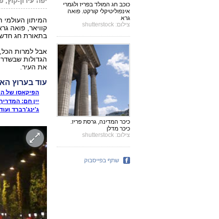
יפה עירון-קוץ, פ
כוכב חג המולד בפריז ולגמרי
אינפוליטיקלי קורקט. פואה
גרא
המיתון העולמי ה
צילום: shutterstock
קוויאר, פואה גר
בתאורת חג חדשני
הגדולות שבשדרות
את העיר.
עוד בערוץ האו
הפיקאסו של המ
יין חם: המדריך השלם, ט
ג'ינג'רברד ועו
כיכר המדינה, גרסת פריז.
כיכר מדלן
צילום: shutterstock
שתף בפייסבוק