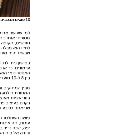
13 סוגים מככבים בתפריט של פושון לכריסמס. פואה גרא
חודשים, תקופה ב
לחייו הוא מבלה 
שבשרו יהיה מעודן
בפושון ניתן לרכ
בין 8 ל-10 סועדים בנחת.
המסורתית לחג בע
בווריאציות מעו
בקרם בעיצוב פרו
שנראתה ככובע אד
עוגות, תה איכות
יפה, שכה נדיר ב
ורודה של בית הק