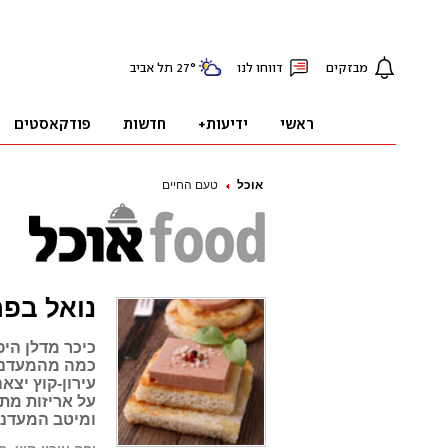
אוכל
טעם החיים
נואל בפר
כיכר מדלן היפ
כמה מהמעדניו
עירון-קוץ יצ
על אריזות מתנ
ומיטב המעדני