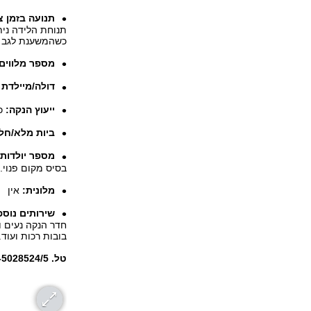
תנועה בזמן צ
תנוחת הלידה נית
כשהמשענת לגב 
מספר מלווים
דולה/מיילדת
ייעוץ הנקה:
כל
ביות מלא/חלק
מספר יולדות
בסיס מקום פנוי.
מלונית:
אין
שירותים נוספ
חדר הנקה נעים ור
בובות רכות ועוד.
טל. 03-5028524/5, ל