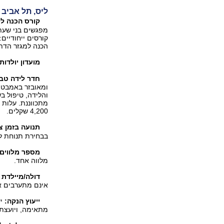
ליס, תל אביב
קורס הכנה ל
מפגשים בני שעתי
קורסים ייחודיים
הכנה למגזר הדתי
מועדון יולדות:
חדר לידה טב
ומאובזר באמבטיה 
והלידה, טיפול 
מתכווננת. עלות 
4,200 שקלים.
תנועה בזמן צי
בבחירת תנוחת ל
מספר מלווים
מלווה אחד.
דולה/מיילדת 
אינם מתערבים או
ייעוץ הנקה:
יש
מתאימה, ויועצת 