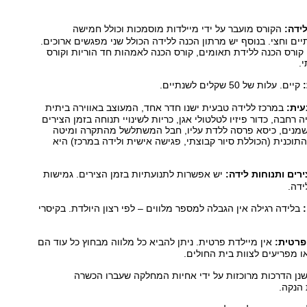
לידה:
הקורס מועבר על ידי מיילדות מוסמכות וכולל חמישה
ים וחצי. בנוסף יש מרתון הכנה ללידה הכולל שני מפגשים ארוכים.
: קורס הכנה ללידת תאומים, קורס הכנה לאמהות חד הוריות וקורס
.
קיים. עלות של 50 שקלים לשנתיים.
עית:
במרכז ללידה טבעית ישנו חדר אחד, המעוצב באווירה ביתית
רחבה, כדור פיזיו לטלטולי אגן, כריות לשינויי תנוחה בזמן הצירים
בשמנים, כיסא פרסה ללדת עליו, חבל המשתלשל מהתקרה ומיטה
התוכנית (הכוללת סיור קבוצתי, פגישה אישית ולידה במרכז) היא
רים ותנוחות לידה:
יש אפשרות לתנועתיות בזמן הצירים. גמישות
ידה.
:
בלידה רגילה אין הגבלה למספר מלווים – לפי רצון היולדת. בקיסרי
פרטית:
אין מיילדת פרטית. ניתן להביא כל מלווה מבחוץ כל עוד הם
 מפריעים לצוות בית החולים.
נן הדרכות מרוכזות על ידי אחיות המחלקה שעברו הכשרה
הנקה.