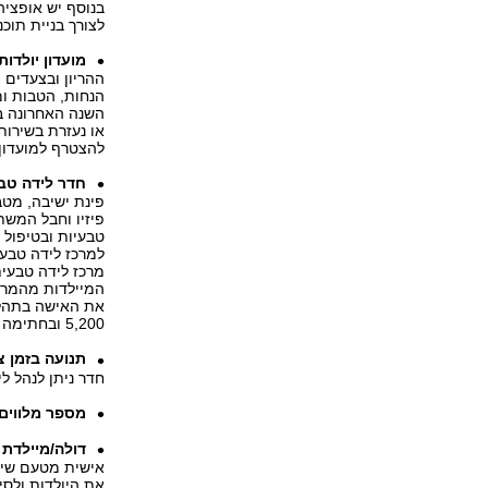
לצורך בניית תוכ
מועדון יולדות
ההריון ובצעדים 
הנחות, הטבות ו
השנה האחרונה בש
או נעזרת בשירות 
להצטרף למועדון בתשלום 
חדר לידה טב
פינת ישיבה, מטבח
פיזיו וחבל המשת
טבעיות ובטיפול 
למרכז לידה טבעי
מרכז לידה טבעית
המיילדות מהמרכז
את האישה בתהלי
5,200 ובחתימה על חוזה.
תנועה בזמן צ
חדר ניתן לנהל ל
מספר מלווים:
דולה/מיילדת 
אישית מטעם שיבא
את היולדות ולסייע 