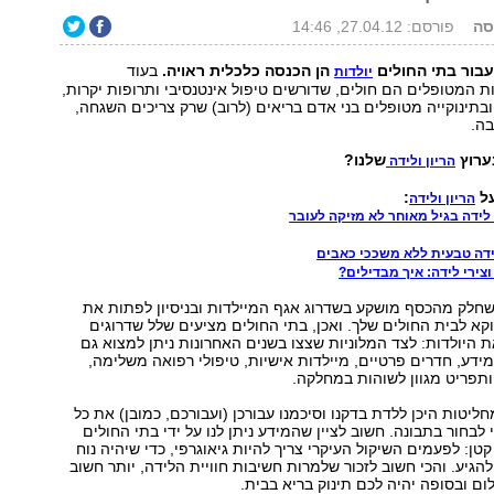
סה
פורסם: 27.04.12, 14:46
 עבור בתי החולים
הן הכנסה כלכלית ראויה.
בעוד
יולדות
המטופלים הם חולים, שדורשים טיפול אינטנסיבי ותרופות יקרות,
בתינוקייה מטופלים בני אדם בריאים (לרוב) שרק צריכים השגחה,
בה.
ערוץ
שלנו?
הריון ולידה
על
:
הריון ולידה
לידה בגיל מאוחר לא מזיקה לעובר
לידה טבעית ללא משככי כאבים
צירי לידה: איך מבדילים?
שחלק מהכסף מושקע בשדרוג אגף המיילדות ובניסיון לפתות את
וקא לבית החולים שלך. ואכן, בתי החולים מציעים שלל שדרוגים
היולדות: לצד המלוניות שצצו בשנים האחרונות ניתן למצוא גם
ומידע, חדרים פרטיים, מיילדות אישיות, טיפולי רפואה משלימה,
 ותפריט מגוון לשוהות במחלקה.
ליטות היכן ללדת בדקנו וסיכמנו עבורכן (ועבורכם, כמובן) את כל
לבחור בתבונה. חשוב לציין שהמידע ניתן לנו על ידי בתי החולים
טן: לפעמים השיקול העיקרי צריך להיות גיאוגרפי, כדי שיהיה נוח
יע. והכי חשוב לזכור שלמרות חשיבות חוויית הלידה, יותר חשוב
ם ובסופה יהיה לכם תינוק בריא בבית.