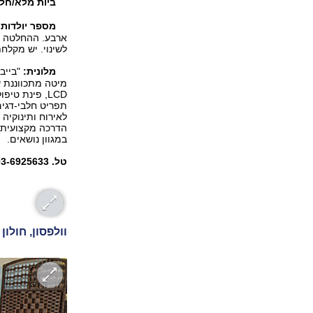
ביות מלא/חלק
מספר יולדות 
ארבע. ההחלטה בא
לשינוי. יש מקלח
מלונית:
מיטה מתכווננת ש
LCD, פינת טי
תפריט חלבי-דגים
הדרכה מקצועית נ
במגוון נושאים.
טל. 03-6925633, ל
וולפסון, חולון