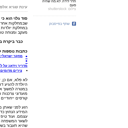
חדר לידה. לא מה שהיה
פעם
עינת שגיא אלפ
צילום: shutterstock
סוד גלוי הוא כי
שבמחלקות אחרות 
שתף בפייסבוק
במחלקת יולדות ו
מעקב ומנוחה טו
כבר ביקרת ב
כתבות נוספות 
מחקר ישראלי: 
מדריך וידאו: על 
צירים מדומים ו
לא פלא, אם כן, 
היולדת להגיע דו
במטרה למשוך את 
מועדוני צרכנות 
קורסים ייחודיים
רגע לפני שאתן מח
המידע הנחוץ כדי 
עצמם. ועוד טיפ ק
לשאר המשפחה להג
שהיא תעבור בשלו