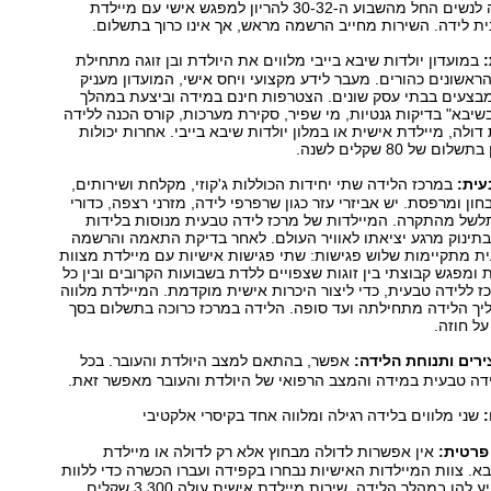
בנוסף יש אופציה לנשים החל מהשבוע ה-30-32 להריון למפגש אישי עם מיילדת
נית לידה. השירות מחייב הרשמה מראש, אך אינו כרוך בתשלום.
:
במועדון יולדות שיבא בייבי מלווים את היולדת ובן זוגה מתחילת
הראשונים כהורים. מעבר לידע מקצועי ויחס אישי, המועדון מעניק
מבצעים בבתי עסק שונים. הצטרפות חינם במידה וביצעת במהלך
יבא" בדיקות גנטיות, מי שפיר, סקירת מערכות, קורס הכנה ללידה
דולה, מיילדת אישית או במלון יולדות שיבא בייבי. אחרות יכולות
של 80 שקלים לשנה.
עית:
במרכז הלידה שתי יחידות הכוללות ג'קוזי, מקלחת ושירותים,
ון ומרפסת. יש אביזרי עזר כגון שרפרפי לידה, מזרני רצפה, כדורי
לשל מהתקרה. המיילדות של מרכז לידה טבעית מנוסות בלידות
בתינוק מרגע יציאתו לאוויר העולם. לאחר בדיקת התאמה והרשמה
ת מתקיימות שלוש פגישות: שתי פגישות אישיות עם מיילדת מצוות
 ומפגש קבוצתי בין זוגות שצפויים ללדת בשבועות הקרובים ובין כל
 ללידה טבעית, כדי ליצור היכרות אישית מוקדמת. המיילדת מלווה
ך הלידה מתחילתה ועד סופה. הלידה במרכז כרוכה בתשלום בסך
ירים ותנוחת הלידה:
אפשר, בהתאם למצב היולדת והעובר. בכל
ידה טבעית במידה והמצב הרפואי של היולדת והעובר מאפשר זאת.
שני מלווים בלידה רגילה ומלווה אחד בקיסרי אלקטיבי
פרטית:
אין אפשרות לדולה מבחוץ אלא רק לדולה או מיילדת
. צוות המיילדות האישיות נבחרו בקפידה ועברו הכשרה כדי ללוות
להן במהלך הלידה. שירות מיילדת אישית עולה 3,300 שקלים.