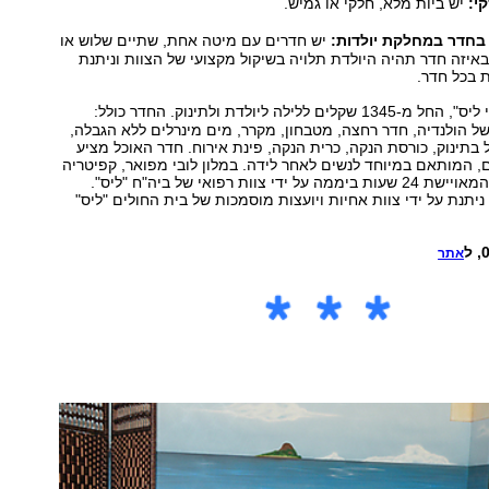
י:
יש ביות מלא, חלקי או גמיש.
בחדר במחלקת יולדות:
יש חדרים עם מיטה אחת, שתיים שלוש או
יזה חדר תהיה היולדת תלויה בשיקול מקצועי של הצוות וניתנת
ת בכל חדר.
"בייבי ליס", החל מ-1345 שקלים ללילה ליולדת ולתינוק. החדר כולל:
ל הולנדיה, חדר רחצה, מטבחון, מקרר, מים מינרלים ללא הגבלה,
פול בתינוק, כורסת הנקה, כרית הנקה, פינת אירוח. חדר האוכל מציע
, המותאם במיוחד לנשים לאחר לידה. במלון לובי מפואר, קפיטריה
לאירוח ותינוקיה המאויישת 24 שעות ביממה על ידי צוות רפואי של ביה"ח "ליס".
יתנת על ידי צוות אחיות ויועצות מוסמכות של בית החולים "ליס"
אתר