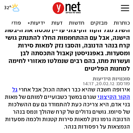
עולם משוגע: אירופה
מפשירה, אפגניסטן קופאת
השלג מגל הקור הקיצוני עדיין מכסה את היבשת
הישנה, אבל עם ההתחממות החלו להתנתק גושי
קרח בנהר הדנובה, והסבו נזק למאות סירות
ומסעדות. באפגניסטן קאבול התכסתה לבן
ועשרות מתו, בהם רבים שנמלטו מאזורי לחימה
למחנות הפליטים
סוכנויות הידיעות
פורסם: 20.02.12, 14:17
אירופה חשבה שהיא כבר ראתה הכול, אבל אחרי
גל
הקור הקיצוני
שגרם במשך כשבועיים למותם של מאות
בני אדם, היא צריכה כעת להתמודד גם עם ההשלכות
של סיומו. גושים גדולים של קרח שהולך ונמס בנהר
הדנובה גרמו נזק למאות סירות קטנות ולכמה מסעדות
הנמצאות על רפסודות בנהר.