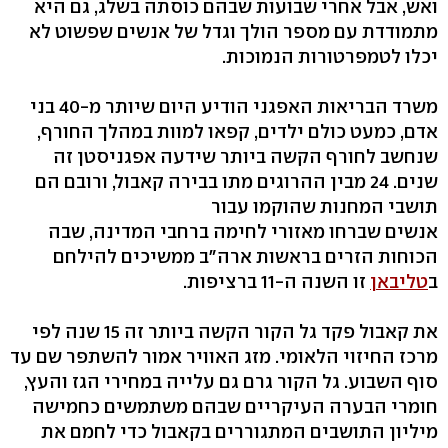
ואש, אבל אחרי שבועות שבהם כוסתה בשלג, גם היא
מתמודדת עם מספר הולך וגדל של אנשים שפשוט לא
יכלו לטמפרטורות הנמוכות.
משרד הבריאות האפגני הודיע היום שיותר מ-40 בני
אדם, כמעט כולם ילדים, קפאו למוות במהלך החורף,
שנחשב לחורף הקשה ביותר שידעה אפגניסטן זה
שנים. 24 מבין ההרוגים מתו בבירה קאבול, ורובם הם
תושבי המחנות שהוקמו עבור
אנשים שברחו מאזורי לחימה ברחבי המדינה, שבה
הכוחות הזרים בראשות ארה"ב ממשיכים להילחם
ב
טליבאן
זו השנה ה-11 ברציפות.
את קאבול פקד גל הקור הקשה ביותר זה 15 שנה לפי
מרכז החיזוי הלאומי. מזג האוויר אמור להשתפר שם עד
סוף השבוע. גל הקור גרם גם עלייה במחירי הגז והעץ,
חומרי הבערה העיקריים שבהם משתמשים כחמישה
מיליון התושבים המתגוררים בקאבול כדי לחמם את