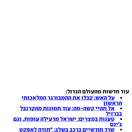
עוד חדשות מהעולם הגדול:
על האש: קבלו את ההמבורגר המלאכותי
הראשון
אל תהיי קשה-סה: עוד תמונות מהקרנבל
בברזיל
טענות במצרים: ישראל מרעילה עופות. וגם
ג'ינס
שרד חודשיים ברכב בשלג: "תודה לאפקט