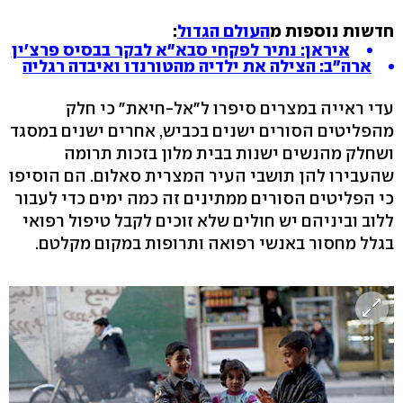
חדשות נוספות מ
העולם הגדול
:
איראן: נתיר לפקחי סבא"א לבקר בבסיס פרצ'ין
ארה"ב: הצילה את ילדיה מהטורנדו ואיבדה רגליה
עדי ראייה במצרים סיפרו ל"אל-חיאת" כי חלק
מהפליטים הסורים ישנים בכביש, אחרים ישנים במסגד
ושחלק מהנשים ישנות בבית מלון בזכות תרומה
שהעבירו להן תושבי העיר המצרית סאלום. הם הוסיפו
כי הפליטים הסורים ממתינים זה כמה ימים כדי לעבור
ללוב וביניהם יש חולים שלא זוכים לקבל טיפול רפואי
בגלל מחסור באנשי רפואה ותרופות במקום מקלטם.