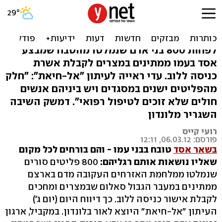
פליטים שברחו מהזוועות
בסוריה: 'ישנים בכביש'
לפחות 800 בני אדם שנמלטו מהטבח שמבצע
אסד בעמו ממתינים במצרים לקבלת אשרת
כניסה ללוב. עדי ראייה לעיתון "אל-חיאת": "חלק
מהפליטים ישנים במסגדים ויש ביניהם אנשים
חולים שלא זוכים לטיפול רפואי". דמשק השיבה
השגריר מלונדון
רועי קייס
פורסם: 06.03.12, 12:11
בשאר אסד
טובח בבני עמו - והם בורחים לכל מקום
שאליו נושאות אותם רגליהם:
800 פליטים סורים
שנמלטו ממלחמת האזרחים העקובה מדם בארצם
ממתינים במעבר הגבול סאלום שבמצרים ומחכים
לקבלת אישור כניסה ללוב. כך דיווח היום (יום ג')
העיתון "אל-חיאת" היוצא לאור בלונדון. במקביל, ארגון