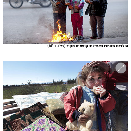
הילדים שנותרו באידליב קופאים מקור
(צילום: AP)