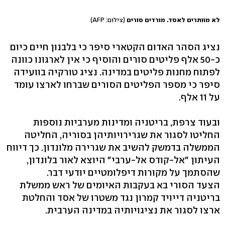
לא מוותרים לאסד. מורדים סורים
(צילום: AFP)
נציג הסהר האדום הקטארי סיפר כי בלבנון חיים כיום
כ-50 אלף פליטים סורים והוסיף כי אין לארגונו כוונה
לפתוח מחנות פליטים במדינה. נציג טורקיה בוועידה
סיפר כי מספר הפליטים הסורים שברחו לארצו עומד
על 11 אלף.
ובעוד צרפת, בריטניה ומדינות מערביות נוספות
החליטו לסגור את שגרירויותיהן בסוריה, החליטה
הממשלה בדמשק להשיב את שגרירה מלונדון. כך דיווח
העיתון "אל-קודס אל-ערבי" היוצא לאור בלונדון,
שהסתמך על מקורות דיפלומטיים יודעי דבר.
הצעד הסורי בא בעקבות האיומים של ראש ממשלת
בריטניה דייויד קמרון נגד משטרו של אסד והחלטת
ארצו לסגור את נציגויותיה במדינה הערבית.