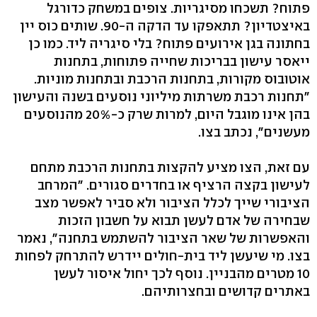
פתוח? תשכחו מסיגריות. צופים במשחק כדורגל
באיצטדיון? תתאפקו עד הדקה ה‭.90-‬ שותים כוס יין
בחתונה בגן אירועים פתוח? בלי סיגריה ליד. כמו כן
ייאסר עישון בבריכות שחייה פתוחות, בתחנות
אוטובוס מקורות, בתחנות הרכבת ובתחנות מוניות.
"תחנות רכבת משרתות מיליוני נוסעים בשנה והעישון
בהן אינו מוגבל היום, למרות שרק כ‭20%-‬ מהנוסעים
מעשנים‭,"‬ נכתב בצו.
עם זאת, הצו מציע להקצות בתחנות הרכבת מתחם
לעישון בקצה הרציף או בחדרים סגורים. "המרחב
הציבורי שייך לכלל הציבור ולא סביר לאפשר מצב
שבחירה של אדם לעשן תבוא על חשבון הזכות
והאפשרות של שאר הציבור להשתמש בתחנה‭,"‬ נאמר
בצו. מי שיעשן ליד בית-חולים יידרש להתרחק לפחות
10 מטרים מהבניין. נוסף לכך יחול איסור לעשן
באתרים קדושים ובחצרותיהם.