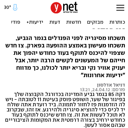
בקרוב: אסור לעשן גם
באיצטדיונים ותחנות
אוטובוס
תשכחו מסיגריה לפני הפנדלים בגמר הגביע,
תשכחו מעישון באמצע ההופעה בפארק. צו חדש
שצפוי להיכנס לתוקף בעוד כחודש יהפוך את
חייהם של המעשנים לקשים הרבה יותר, אבל
יעניק אוויר נקי ובריא יותר לכולנו, כך מדווח
"ידיעות אחרונות"
דניאל אדלסון
פורסם: 24.04.12, 13:21
דקה 85 בגמר גביע המדינה בכדורגל. הקבוצה שלך
בפיגור של שער, השופט פוסק בעיטת 11 לטובתה - ויש
לה הזדמנות פז לחזור לתמונה. ביד רועדת אתה שולח
יד לכיס כדי להוציא סיגריה ולהירגע. אז זהו, שבקרוב
לא תוכל לעשות את זה. צו חדש שיכנס לתוקף בעוד
כחודש ירחיב בצורה דרמטית את המקומות הציבוריים
שבהם אסור לעשן.