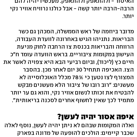
האיסור - ולהתאפק ולהתאפק. מעכשיו יהיה להם
הרבה-הרבה יותר קשה - אבל כולנו נרוויח אוויר נקי
יותר.
מדובר ביוזמה של ראש הממשלה, המכהן גם כשר
הבריאות. נתניהו הגיש באחרונה לוועדת העבודה,
הרווחה והבריאות בכנסת צו הרחבה לחוק מניעת
העישון במקומות ציבוריים. בראש הוועדה עומד ח"כ
חיים כץ (ליכוד‭,(‬ וביום רביעי הבא היא צפויה לאשר את
הצו. האכיפה תתחיל 30 יום לאחר מכן. בהסבר
המצורף לצו נטען כי ‭78%‬ מכלל האוכלוסייה לא
מעשנים: "רוב רובו של ציבור הלא מעשנים מבקש
להבטיח את זכותו לנשום אוויר נקי, והוא גם ער יותר
מתמיד לכך שאין לחשוף אחרים לסכנה בריאותית‭." ‬
איפה אסור יהיה לעשן?
ואלה המקומות שבהם לא ניתן יהיה לעשן, נוסף לאלה
שכבר קיימים: הולכים להופעה של מדונה בפארק