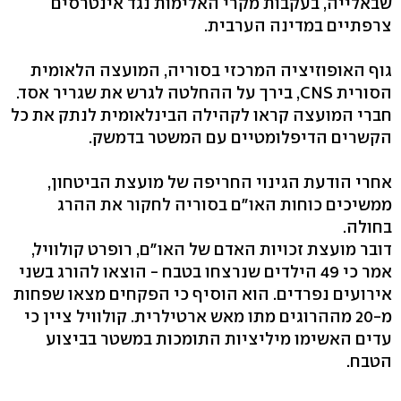
שבאלייה, בעקבות מקרי האלימות נגד אינטרסים
צרפתיים במדינה הערבית.
גוף האופוזיציה המרכזי בסוריה, המועצה הלאומית
הסורית CNS, בירך על ההחלטה לגרש את שגריר אסד.
חברי המועצה קראו לקהילה הבינלאומית לנתק את כל
הקשרים הדיפלומטיים עם המשטר בדמשק.
אחרי הודעת הגינוי החריפה של מועצת הביטחון,
ממשיכים כוחות האו"ם בסוריה לחקור את ההרג
בחולה.
דובר מועצת זכויות האדם של האו"ם, רופרט קולוויל,
אמר כי 49 הילדים שנרצחו בטבח - הוצאו להורג בשני
אירועים נפרדים. הוא הוסיף כי הפקחים מצאו שפחות
מ-20 מההרוגים מתו מאש ארטילרית. קולוויל ציין כי
עדים האשימו מיליציות התומכות במשטר בביצוע
הטבח.