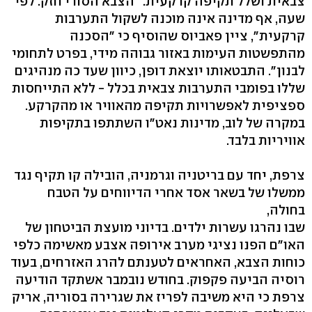
צבאית ושלל תקיפה קרקעית. "הצבא הסורי חזק. לפי
שעה, אף מדינה אינה מוכנה לשקול התערבות
קרקעית", ציין פאביוס שהוסיף כי "הסכנה
מהתפשטות העימות באזור גבוהה מידי, בפרט לתחומי
לבנון". התבטאותו יוצאת דופן, כיוון שעד כה מנהיגים
שללו בפומבי התערבות צבאית בכלל - ללא התייחסות
ספציפית לאפשרויות תקיפה מהאוויר או מהקרקע.
במקרה של לוב, מדינות נאט"ו השתתפו בתקיפות
אוויריות בלבד.
צרפת, יחד עם בריטניה וגרמניה, הובילה קו תקיף נגד
ממשלו של בשאר אסד אחרי הדיווחים על הטבח
בחולה,
שבו נהרגו עשרות ילדים. בדיוני מועצת הביטחון של
האו"ם הפנו נציגי מערב אירופה אצבע מאשימה כלפי
כוחות הצבא, האחראים לטענתם להרג האזרחים, בעוד
רוסיה הביעה פקפוק. בחודש נובמבר אשתקד הודיעה
צרפת כי היא משיבה לפריז את שגרירה בסוריה, אריק