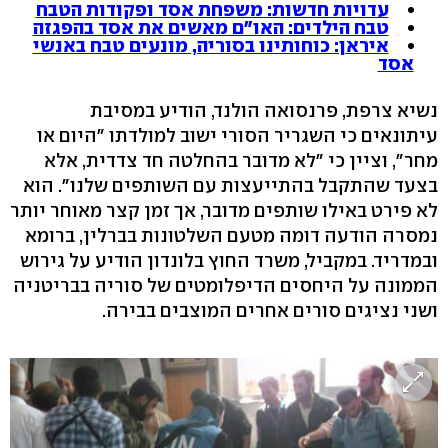
עדויות חדשות: משפחת אסד ופקודות הטבח
טבח הילדים: האו"ם מאשים את אסד בהפגזה
איראן: כוחותינו בסוריה, מונעים טבח באנשי
אסד
נשיא צרפת, פרנסואה הולנד, הודיע במסיבת
עיתונאים כי השגריר הסורי ישוב למולדתו "היום או
מחר", וציין כי "לא מדובר בהחלטה חד צדדית, אלא
בצעד שהתקבל בהתייעצות עם השותפים שלנו". הוא
לא פירט באילו שותפים מדובר, אך זמן קצר מאוחר יותר
נמסרה הודעה דומה מטעם השלטונות בברלין, ברומא
ובמדריד. במקביל, משרד החוץ בלונדון הודיע על גירוש
הממונה על היחסים הדיפלומטים של סוריה בבריטניה
ושני נציגים סורים אחרים המוצבים בבירה.