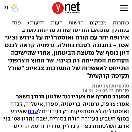
המערב נגד סוריה: מגרשים
את שגרירי אסד
במהלך מתואם הודיעו שורת מדינות מערב
אירופה יחד עם קנדה ואוסטרליה על גירוש נציגי
אסד - בתגובה לטבח בחולה. גרמניה קראה לכנס
דיון נוסף של מועצת הביטחון, אחרי שהישיבה
הקודמת הסתיימה רק בגינוי. שר החוץ הצרפתי
התייחס לאפשרות של התערבות צבאית: "שולל
תקיפה קרקעית"
סוכנויות הידיעות
פורסם: 29.05.12, 14:31
המערב מחריף את צעדיו נגד שלטון הרודן בשאר
אסד:
צרפת, גרמניה, בריטניה, ספרד, איטליה, קנדה
ואוסטרליה לא מסתפקות רק בגינויים ל
טבח
שאירע
בסוף השבוע בעיירה חולה בסוריה, שבה נהרגו 108 בני
אדם. השלטונות בפריז, ברלין, מדריד ורומא החליטו