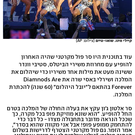
קיילי מינו. שואו-טיים
(צילום: AP)
עוד בתוכנית היו סר פול מקרטני שהיה האחרון
להופיע עם מחרוזת משירי הביטלס, סטיבי וונדר
ששינה מעט את מילות אחד משיריו כדי שיהלום את
המלכה ושירלי באסי שרה את Diamnods Are
Forever בהתאם ל"יובל היהלום" (60 שנה) להכתרת
המלכה.
סר אלטון ג'ון עקץ את בעלה החולה של המלכה בטרם
החל להופיע. "הוא שונא מוזיקת פופ בכל מקרה, כך
שככל הנראה מדובר בתחבולה מצדו - כל דבר כדי
להתחמק ממופע פופ! אבל אני מקווה שהוא בסדר",
אמר הזמר. גם פול מקרטני הצטרף לדרישות בשלום