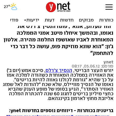
"תודה למזג האוויר". צפו
בבריטים ובמלכה חוגגים
"הוד מעלתך, אמא", פתח הנסיך צ'רלס את
נאומו, ובהמשך איחלו מיטב אמני הממלכה
המאוחדת לאביו שאושפז החלמה מהירה. אלטון
ג'ון: "הוא שונא מוזיקת פופ, עושה כל דבר כדי
להתחמק"
ynet
פורסם: 05.06.12, 08:17
יורש העצר הבריטי,
הנסיך צ'רלס
, סיכם אמש (יום ב')
את האווירה בממלכה המאוחדת כשהודה למלכה אמו
על כך שהיא "גורמת לכולנו גאווה להיות בריטים".
נאומו של הנסיך מוויילס, שלא שכח "להודות לאל שמזג
האוויר הסתדר", הגיע בסופו של מופע הענק שהביא
כחצי מיליון בריטים לחגוג 60 שנה להכתרת המלכה
אליזבת מחוץ לארמון בקינגהאם.
בריטניה בכותרות - דיווחים נוספים בחדשות ynet: