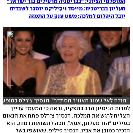
המוסלמי הציוני: "בבריטניה מרעילים נגד ישראל"
העליון בבריטניה: מייסד ויקיליקס יוסגר לשבדיה
יובל היהלום למלכה: משט ענק על התמזה
"תודה לאל שמזג האוויר הסתדר". הנסיך צ'רלס במופע
החגיגי (צילום: רויטרס)
למרות הניסיון הרב בתפקיד, נראה כי המעמד עדיין
הצליח לרגש את המלכה. הנסיך צ'רלס פתח את הנאום
hlsjs-lite: Network error
במילים "הוד מעלתך, אמא", וזכה לתשואות רמות. הוא
הזכיר כמובן את אביו, הנסיך פיליפ, שאושפז בשל