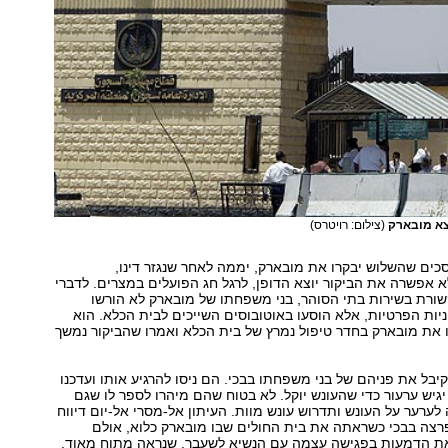
צא מובארק
(צילום: רויטרס)
כים שהשלוש יבקרו את מובארק, יממה לאחר שנגזר דינו,
 אפשרה את הביקור יוצא הדופן, לרגל חג הפועלים במצרים. לדברי
ורת בשירות בתי הסוהר, בני משפחתו של מובארק לא הורשו
יות הפרטיות, אלא הוסעו באוטובוסים השייכים לבית הכלא. הוא
 את מובארק בחדר טיפול נמרץ של בית הכלא ואמרו שהביקור נמשך
קיבל את פניהם של בני משפחתו בבכי. הם ניסו להרגיע אותו ועדכנו
 יגיש ערעור כדי שהעונש יוקל. לא בטוח שהם מיהרו לספר לו שגם
ערער על העונש ותדרוש עונש מוות. העיתון אל-מסרי אל-יום דיווח
פרצה בבכי כשראתה את בית החולים שבו מובארק כלוא, אולם
ת הדמעות בפגישה עצמה עם הנשיא לשעבר, שנראה מתוח מאוד.