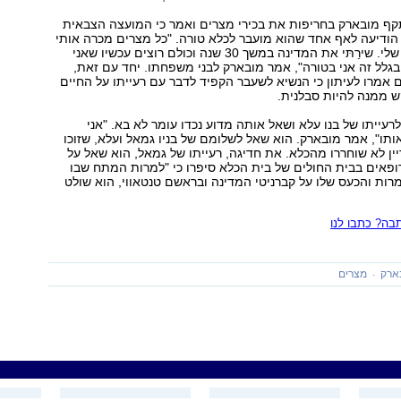
קף מובארק בחריפות את בכירי מצרים ואמר כי המועצה הצבאית
הודיעה לאף אחד שהוא מועבר לכלא טורה. "כל מצרים מכרה אותי
למרות ההישגים שלי. שירַתּי את המדינה במשך 30 שנה וכולם רוצים עכשיו שאני
בגלל זה אני בטורה", אמר מובארק לבני משפחתו. יחד עם זאת,
ם אמרו לעיתון כי הנשיא לשעבר הקפיד לדבר עם רעייתו על החיים
ש ממנה להיות סבלנית.
רעייתו של בנו עלא ושאל אותה מדוע נכדו עומר לא בא. "אני
תו", אמר מובארק. הוא שאל לשלומם של בניו גמאל ועלא, שזוכו
ן לא שוחררו מהכלא. את חדיגה, רעייתו של גמאל, הוא שאל על
ופאים בבית החולים של בית הכלא סיפרו כי "למרות המתח שבו
מרות והכעס שלו על קברניטי המדינה ובראשם טנטאווי, הוא שולט
ה? כתבו לנו
ארק
מצרים