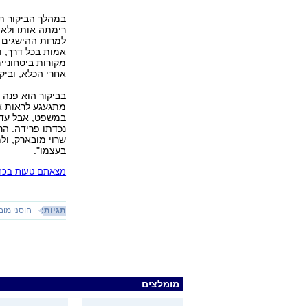
במהלך הביקור ת
רימתה אותו ולא 
אמות בכל דרך, ו
מקורות ביטחוניי
אחרי הכלא, וביק
בביקור הוא פנה ל
מתגעגע לראות או
במשפט, אבל עדיי
נכדתו פרידה. הר
שרוי מובארק, ול
בעצמו".
מצאתם טעות בכתב
תגיות:
חוסני מוב
מומלצים