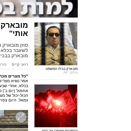
מובארק 
אותי"
סוזן מובארק 
לשעבר בכלא טו
מובארק בבכי.
רועי קייס
פורסם: 6.12
מובארק בבית המשפט
צילום: AP
"כל מצרים מכרה
אמר נשיא מצרים
בכלא, אחרי שבע
אתמול (יום ב') 
הכול-יכול של מצר
גמאל. היום צפוי
ההפגנות שאחרי גזר הדין