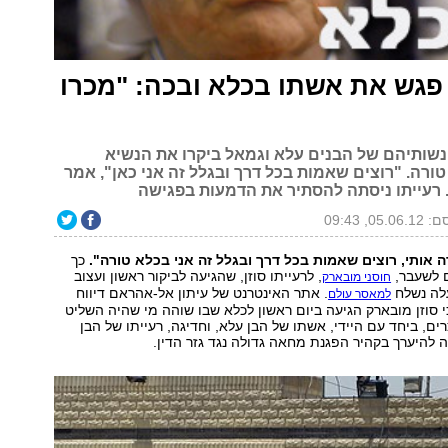
פגש את אשתו בכלא ובכה: "מכרו
ונשותיהם של הבנים עלא וגמאל ביקרו את הנשיא
רה. "רוצים שאמות בכל דרך ובגלל זה אני כאן", אמר
 רעייתו ניסתה להסתיר את הדמעות בפגישה
05.0, 09:43
 אותי, רוצים שאמות בכל דרך ובגלל זה אני בכלא טורה".
כך
 לשעבר,
, לרעייתו סוזן, שהגיעה לביקור ראשון ועצוב
חוסני מובארק
לה נשלח
. אתר האינטרנט של עיתון אל-אהראם דיווח
למאסר עולם
כי סוזן מובארק הגיעה ביום ראשון לכלא שבו שוהה מי שהיה השליט
ים, ביחד עם היידי, אשתו של הבן עלא, וחדיגה, רעייתו של הבן
ה להיערך בקהיר הפגנת מחאה גדולה נגד גזר הדין.