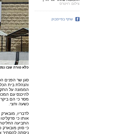
צילום: רויטרס
שתף בפייסבוק
כלא טורה שבו נמ
סגן שר הפנים הס
והנהלת בית הכלא
הממונה על התקש
להיכנס עם המכונ
מסר כי הם ביקרו
כשעה וחצי.
לדבריו, מובארק 
אותו כי פרקליטו
התביעה החליטה ל
כי סוזן מובארק 
ניסתה להסתיר א