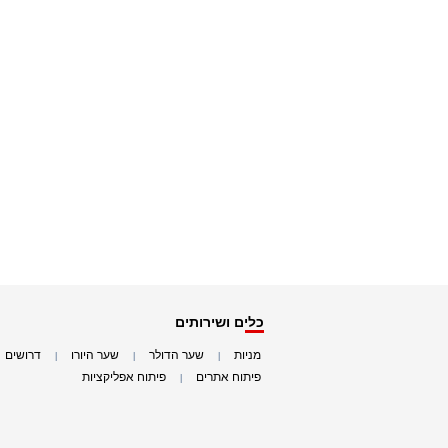
כלים ושירותים
מניות
שער הדולר
שער היורו
דרושים
|
|
|
|
פיתוח אתרים
פיתוח אפליקציות
|
|