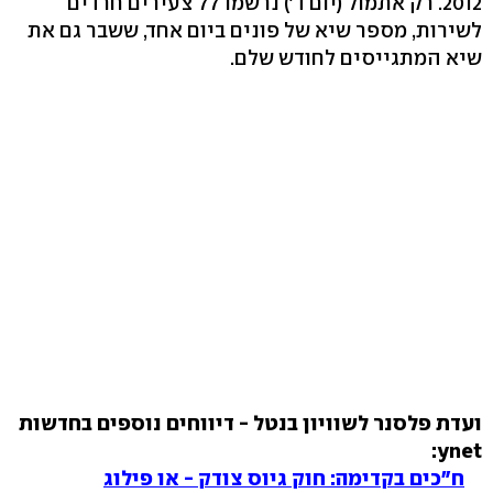
2012. רק אתמול (יום ד') נרשמו 77 צעירים חרדים
לשירות, מספר שיא של פונים ביום אחד, ששבר גם את
שיא המתגייסים לחודש שלם.
ועדת פלסנר לשוויון בנטל - דיווחים נוספים בחדשות
ynet:
ח"כים בקדימה: חוק גיוס צודק - או פילוג