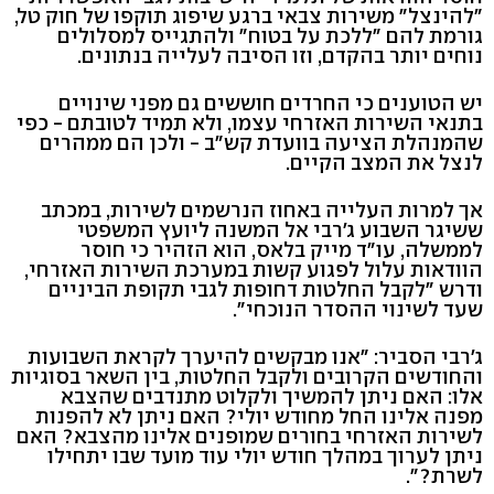
"להינצל" משירות צבאי ברגע שיפוג תוקפו של חוק טל,
גורמת להם "ללכת על בטוח" ולהתגייס למסלולים
נוחים יותר בהקדם, וזו הסיבה לעלייה בנתונים.
יש הטוענים כי החרדים חוששים גם מפני שינויים
בתנאי השירות האזרחי עצמו, ולא תמיד לטובתם - כפי
שהמנהלת הציעה בוועדת קש"ב - ולכן הם ממהרים
לנצל את המצב הקיים.
אך למרות העלייה באחוז הנרשמים לשירות, במכתב
ששיגר השבוע ג'רבי אל המשנה ליועץ המשפטי
לממשלה, עו"ד מייק בלאס, הוא הזהיר כי חוסר
הוודאות עלול לפגוע קשות במערכת השירות האזרחי,
ודרש "לקבל החלטות דחופות לגבי תקופת הביניים
שעד לשינוי ההסדר הנוכחי".
ג'רבי הסביר: "אנו מבקשים להיערך לקראת השבועות
והחודשים הקרובים ולקבל החלטות, בין השאר בסוגיות
אלו: האם ניתן להמשיך ולקלוט מתנדבים שהצבא
מפנה אלינו החל מחודש יולי? האם ניתן לא להפנות
לשירות האזרחי בחורים שמופנים אלינו מהצבא? האם
ניתן לערוך במהלך חודש יולי עוד מועד שבו יתחילו
לשרת?".