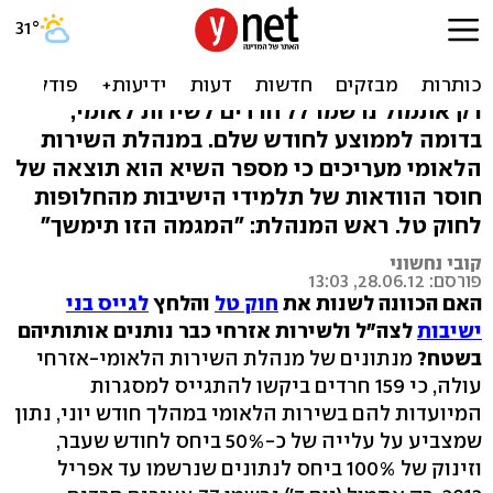
חוששים מגיוס: זינוק בפניות
חרדים לשירות אזרחי
רק אתמול נרשמו 77 חרדים לשירות לאומי,
בדומה לממוצע לחודש שלם. במנהלת השירות
הלאומי מעריכים כי מספר השיא הוא תוצאה של
חוסר הוודאות של תלמידי הישיבות מהחלופות
לחוק טל. ראש המנהלת: "המגמה הזו תימשך"
קובי נחשוני
פורסם: 28.06.12, 13:03
האם הכוונה לשנות את
חוק טל
והלחץ
לגייס בני
ישיבות
לצה"ל ולשירות אזרחי כבר נותנים אותותיהם
בשטח?
מנתונים של מנהלת השירות הלאומי-אזרחי
עולה, כי 159 חרדים ביקשו להתגייס למסגרות
המיועדות להם בשירות הלאומי במהלך חודש יוני, נתון
שמצביע על עלייה של כ-50% ביחס לחודש שעבר,
וזינוק של 100% ביחס לנתונים שנרשמו עד אפריל