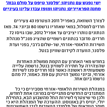
ישי נפגש עם נתניהו: 'פלסנר טיפס על סולם גבוה'
מחנה הפראיירים: נתניהו ומופז עבדו עלינו בעיניים
לצורך השוואה, באפריל 2011 הצטרפו 43 צעירים
חרדים למסלול, במאי שאחריו נרשמו 80 וביוני: 74. מאז
הנתונים נותרו יציבים עד אפריל 2012, שבו גויסו 72
חרדים. מדובר בנתונים רשמיים שהציג מנכ"ל מנהלת
השירות הלאומי-אזרחי, שר-שלום ג'רבי, בפני ועדת
פלסנר, הוועדה לקידום שוויון בנטל.
בחודש מאי האחרון עם הקמת ממשלת האחדות
שהצהירה על חתירה לשוויון בנטל, נרשמה עלייה
משמעותית ראשונה כאשר 103 חרדים פנו לשירות
אזרחי, וביוני נמשך הזינוק עם 159. כאמור, 77 מהם
נרשמו ביום אחד.
במנהלת השירות הלאומי-אזרחי מסבירים כי כל
המתנדבים החדשים מתגייסים במרוכז אחת לחודש,
ולכן מי שיצטרף לשירות החל מהשבוע הבא, בתחילת
יולי, יגויס רק באוגוסט. ההערכה של המנהלת היא כי
חוסר הוודאות של תלמידי הישיבות לגבי האפשרויות