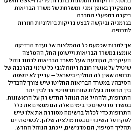
בנוסף, הרוקחות הממונות בחברות פריגו ו-GSK הושעו
מתפקידן באופן זמני, ומשלחת של משרד הבריאות
ביקרה במפעלי החברה
בגרמניה וביקשה לבצע בדיקות ביולוגיות חוזרות
לתרופה.
אך למרות שכמעט כל ההמלצות של ועדת הבדיקה
אומצו במשרד הבריאות ויישומן החל, ההמלצה
העיקרית, הקובעת שעל משרד הבריאות לכתוב נוהל
שיטיל על אנשיו חובת דיווח לגבי כל שינוי בהרכבה של
תרופה שאין לה תחליף בישראל – עדיין לא יושמה.
הסיבה? במשרד הבריאות החליטו שיש צורך להבדיל
בין תרופות בעלות טווח תרפויטי צר לבין יתר
התרופות, ולהחיל את הנוהל החדש רק על הראשונות.
במשרד מדגישים כי בימים אלה הם ממפים את כלל
התרופות כדי לכלול ברשימה מסודרת את אלו שיש
לפקח על השינויים בפורמולציה שלהן. לכשיסתיים
תהליך המיפוי, הם מדגישים, ייכתב הנוהל החדש.