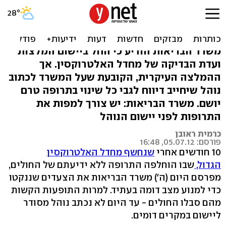
מחדל האלטרוקסין: למרות
ההמלצות, הנוהל טרם יושם
משרד הבריאות הודיע כי החל ביישום המלצות
ועדת הבדיקה של מחדל האלטרוקסין. אך
ההמלצה העיקרית, הקובעת שעל המשרד לכתוב
נוהל שיחייב דיווח לגבי כל שינוי בתרופה טרם
יושם. משרד הבריאות: יש צורך למפות את
התרופות לפני יישום הנוהל
כרמית ראובן
פורסם: 05.07.12, 16:48
10 חודשים אחרי
שנחשף מחדל האלטרוקסין
הגדול,
שבו הוחלפה התרופה ללא ידיעתם של החולים,
מפרסם היום (ה') משרד הבריאות את הצעדים שננקטו
כדי למנוע מצב דומה בעתיד. למרות התופעות הקשות
מהם סבלו החולים - עד היום לא נכתב נוהל מסודר
ליישום במקרים דומים.