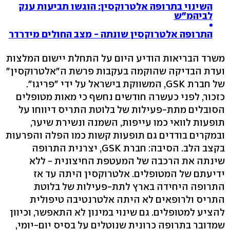
השינוי בתרופה אלטרוקסין: הוגשו תביעות ענק
לביהמ"ש
התרופה אלטרוקסין שונתה - מצב החולים מידרדר
משרד הבריאות הודיע היום על התחלת יישום המלצות
ועדת הבדיקה שהוקמה בעקבות פרשת ה"אלטרוקסין"
של חברת GSK, המשווקת בישראל על ידי "פריגו".
כזכור, לפני כעשרה חודשים נחשף כי מאות מטופלים
הסובלים מתת-פעילות של בלוטת התריס דיווחו על
תופעות לוואי כמו עייפות, השמנה ונשירת שיער,
ובמקרים בודדים גם תופעות קשות כמו הפלה והפרעות
בקצב הלב. הסיבה: חברת GSK, יצרנית התרופה
שינתה את הרכבה של המעטפת החיצונית - ללא
ידיעתם של המטופלים. אלטרוקסין היתה עד אז
התרופה היחידה בארץ לתת-פעילות של בלוטת
התריס ולרופאים לא היתה אלטרנטיבה טיפולית
להציע למטופלים. גם שינוי במינון לא התאפשר, וכיוון
שמדובר בתרופה כרונית שנוטלים על בסיס יום-יומי,