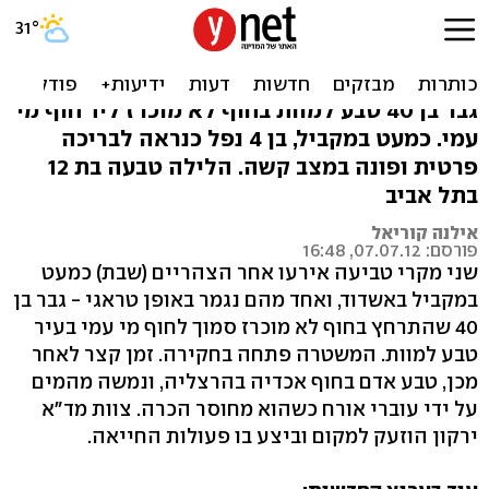
טביעות באשדוד: גבר מת בים,
בן 4 חולץ מבריכה
גבר בן 40 טבע למוות בחוף לא מוכרז ליד חוף מי
עמי. כמעט במקביל, בן 4 נפל כנראה לבריכה
פרטית ופונה במצב קשה. הלילה טבעה בת 12
בתל אביב
אילנה קוריאל
פורסם: 07.07.12, 16:48
שני מקרי טביעה אירעו אחר הצהריים (שבת) כמעט
במקביל באשדוד, ואחד מהם נגמר באופן טראגי - גבר בן
40 שהתרחץ בחוף לא מוכרז סמוך לחוף מי עמי בעיר
טבע למוות. המשטרה פתחה בחקירה. זמן קצר לאחר
מכן, טבע אדם בחוף אכדיה בהרצליה, ונמשה מהמים
על ידי עוברי אורח כשהוא מחוסר הכרה. צוות מד"א
ירקון הוזעק למקום וביצע בו פעולות החייאה.