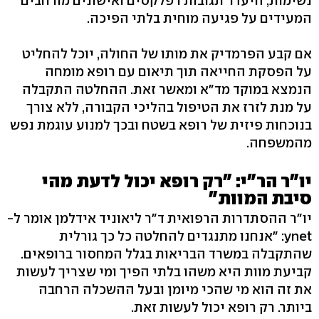
נשימות, היעדר תגובות רפלקסים ואישונים מורחבים
המעידים על פגיעה מוחית בלתי הפיכה.
אם קבע הפרמדיק את מותו של החולה, יוכל להחליט
על הפסקת החייאה תוך תיאום עם רופא מומחה
הנמצא במוקד מד"א ומאשר זאת. ההחלטה התקבלה
על מנת לזרז את הטיפול בהליכי הקבורה, ללא צורך
בנוכחות פיזית של רופא בשטח ובכך למנוע עוגמת נפש
מהמשפחה.
יו"ר הר"י: "רק רופא יכול לדעת מהי
סיבת המוות"
יו"ר ההסתדרות הרפואית ד"ר ליאוניד אידלמן אומר ל-
ynet: "אנחנו מתנגדים להחלטה כל כך גורלית
שהתקבלה במשרד הבריאות בגלל המחסור ברופאים.
קביעת מוות היא משהו בלתי הפיך ומי שצריך לעשות
את זה הוא מי שהכי מיומן ובעל ההשכלה הרחבה
ביותר. רק רופא יכול לעשות זאת.