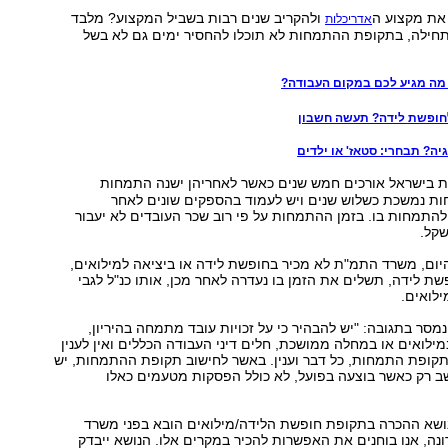
את מקצוע ה
ולהקריב שנים רבות בשביל המקצוע? מלבד
אדריכלות
תחילה, בתקופת ההתמחות לא תוכלו להחסיר ימים גם לא בשל
 מה מגיע לכם במקום העבודה?
לחופשת לידה? תעשה חשבון
ה? תבחרי: סטאז' או ילדים
ות בישראל אורכים חמש שנים כאשר לאחריהן ישנה התמחות
ת נמשכת כשלוש שנים ויש לעמוד בהספקים שונים לאחר
תמחות בו. בזמן ההתמחות על פי רוב שכר העובדים לא יעבור
היום, משרד התמ"ת לא מכיר בחופשת לידה או ביציאה למילואים,
שת לידה, תשלים את הזמן בו נעדרה לאחר מכן, אותו כנ"ל לגבי
ילואים.
ר בתגובה: "יש להבהיר כי על זכויות עובד מתמחה בהיריון,
ילואים או במחלה ממושכת, חלים דיני העבודה הכללים ואין לענין
תקופת התמחות, כל דבר וענין. באשר לחישוב תקופת ההתמחות, יש
שב רק כאשר בוצעה בפועל, לא כולל הפסקות מטעמים כאלו
ושא ההכרה בתקופת חופשת הלידה/מילואים הובא בפני משרד
ה, אנו בוחנים את האפשרות להכיר במקרים אלו. הנושא ייבדק