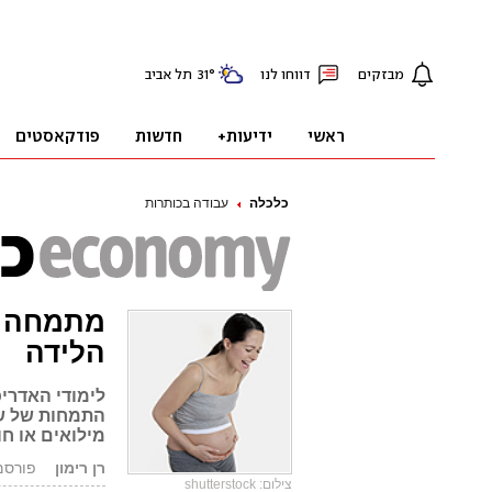
כלכלה
עבודה בכותרות
מתמחה ב
הלידה
לימודי האדרי
התמחות של ש
מילואים או ח
רן רימון
פורסם: 04.09.12,
צילום: shutterstock