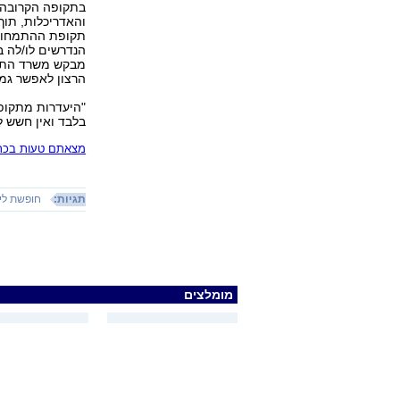
בתקופה הקרובה ב
והאדריכלות, תוך
תקופת ההתמחות 
הנדרשים לו/לה בכ
מבקש משרד התמ"ת
הרצון לאפשר גמ
"היעדרות מתקופ
בלבד ואין חשש 
מצאתם טעות בכתב
תגיות:
חופשת לי
מומלצים