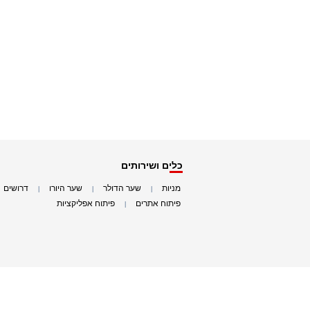
כלים ושירותים
מניות
שער הדולר
שער היורו
דרושים
|
|
|
|
פיתוח אתרים
פיתוח אפליקציות
|
|