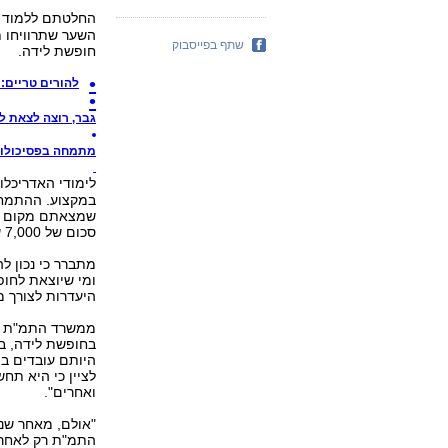
החלטתם ללמוד 
השער שתרוויחו 
שתף בפייסבוק
חופשת לידה.
להורים טריים:
גבר, רוצה לצאת 
מתמחה בפסיכולוגי
לימודי האדריכל
במקצוע. ההתמחו
שמצאתם מקום לה
סכום של 7,000 שקל.
מתברר כי נכון ל
ומי שיוצאת לחופ
היעדרות לצורך מ
ממשרד התמ"ת נמס
בחופשת לידה, במ
היותם עובדים ב
לציין כי היא תח
ואחרים".
"אולם, מאחר שנ
התמ"ת רק לאחרונ