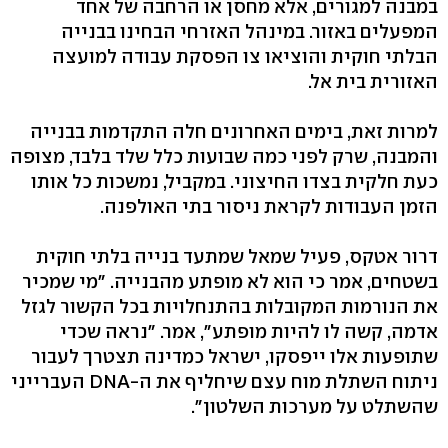
במבנה למגורים, אלא מחסן או הרחבה של אחד
המפעלים באזור. במינהל האזרחי הבחינו בבנייה
הבלתי חוקית והוציאו צו הפסקת עבודה למועצה
האזורית בית אל.
למרות זאת, בימים האחרונים חלה התקדמות בבנייה
והמבנה, שרק לפני כמה שבועות כלל שלד בלבד, מצופה
כעת חלקית בצדו החיצוני. במקביל, נמשכות כל אותו
הזמן העבודות לקראת ניסור בתי האולפנה.
דרור אטקס, פעיל שמאל שמתעד בנייה בלתי חוקית
בשטחים, אמר כי הוא לא מופתע מהבנייה. "מי שמכיר
את הנורמות המקובלות בהתנחלויות בכל הקשור לגזל
אדמה, קשה לו להיות מופתע", אמר. "נראה שכדי
שתופעות אלו ייפסקו, ישראל כמדינה תצטרך לעבור
ניתוח השתלת מוח עצם שיחליף את ה-DNA העברייני
שהשתלט על מערכות השלטון".