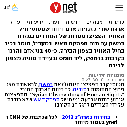
"לראשונה - מטוסי אסד
הפציצו בדמשק"
ארגון סורי לזכויות אדם דיווח שמטוסי חיל
האוויר הפציצו מטרות של המורדים במזרח
דמשק עם תום הפסקת האש. במקביל, חוסל בכיר
בחיל האוויר בצפון הבירה. כ-40 בני אדם נהרגו
בקרבות בדמשק, ליד חומס ובעיירה סונית מצפון
לבירה
סוכנויות הידיעות
פורסם: 30.10.12, 19:23
מטוסי קרב הפציצו היום (ג') את
דמשק
, לראשונה מאז
פרוץ המהומות ב
סוריה
. כך דיווח הארגון הסורי
"Syrian Observatory of Human Rights". ההפצצות
אירוע בתום ארבעה ימים של
הפסקת אש
שלא כובדה
על ידי הצדדים לרגל חג הקורבן.
בחירות בארה"ב 2012
- לכל הכתבות של CNN ו-
ynet בעמוד מיוחד