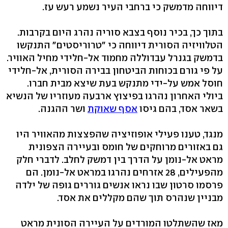
דיווחה מדמשק כי ברחבי העיר נשמע רעש עז.
בתוך כך, בכיר נוסף בצבא סוריה נהרג היום בקרבות.
הטלוויזיה הסורית דיווחה כי "טרוריסטים" התנקשו
בדמשק בגנרל עבדוללה מחמוד אל-חלידי מחיל האוויר.
על פי גורם בכוחות הביטחון בבירה הסורית, אל-חלידי
חוסל אמש על-ידי מתנקש בעת שיצא מבית חברו.
ביולי האחרון נהרגו בפיצוץ ארבעה מעוזריו של הנשיא
בשאר אסד, בהם גיסו
אסף שאוקת
ושר ההגנה.
מנגד, טענו פעילי אופוזיציה שהפצצות מהאוויר היו
גם באזורים מרוחקים של חומס ובעיירה הצפונית
מראט אל-נומן על הדרך בין דמשק לחלב. לדברי חלק
מהפעילים, 28 אזרחים נהרגו במראט אל-נומן. הם
פרסמו סרטון שבו נראו אנשים גוררים גופה של ילדה
מבניין שנהרס תוך שהם מקללים את אסד.
מאז שהשתלטו המורדים על העיירה הסונית מראט