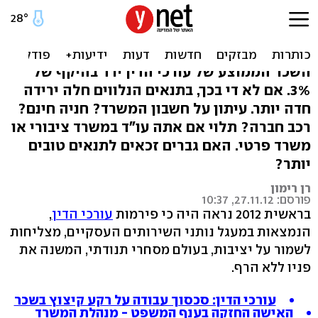
עורך דין? חלה ירידה בתנאי
ההעסקה שלך
השכר הממוצע של עורכי הדין ירד בהיקף של
3%. אם לא די בכך, בתנאים הנלווים חלה ירידה
חדה יותר. עיתון על חשבון המשרד? חניה חינם?
רכב חברה? תלוי אם אתה עו"ד במשרד ציבורי או
משרד פרטי. האם גברים זכאים לתנאים טובים
יותר?
רן רימון
פורסם: 27.11.12, 10:37
בראשית 2012 נראה היה כי פירמות
עורכי הדין
,
הנמצאות במעגל נותני השירותים העסקיים, מצליחות
לשמור על יציבות, בעולם מסחרי תנודתי, המשנה את
פניו ללא הרף.
עורכי הדין: סכסוך עבודה על רקע קיצוץ בשכר
האישה החזקה בענף המשפט - מנהלת המשרד