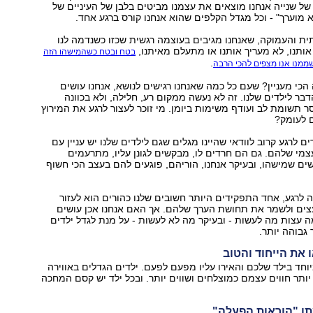
של שנייה אנחנו מוצאים את עצמנו מביטים בלבן של העיניים של
א מוערך" - וכל מגדל הקלפים שהוא אנחנו קורס ברגע אחד.
ית והעמוקה, שאנחנו מגיבים בעוצמה רגשית שכזו כשנדמה לנו
ותנו, לא מעריך אותנו או מתעלם מאיתנו,
בטח ובטח כשהמישהו הזה
.
שממנו אנו מצפים להכי הרבה
הכי מעניין? שעם כל כמה שאנחנו רגישים לנושא, אנחנו עושים
דבר לילדים שלנו. זה לא נעשה ממקום רע, חלילה, ולא בכוונה
ר תשומת לב ועודף משימות ביומן. מי זוכר לעצור לרגע את המירוץ
ם לעומק?
ים לרגע קרוב לוודאי שהיינו מגלים שגם לילדים שלנו יש עניין עם
מי שלהם. גם הם חרדים לו, מבקשים לגונן עליו, מתרעמים
ם שמישהו, ובעיקר אנחנו, הוריהם, פוגעים להם בעצב הכי חשוף
 לרגע, אחד התפקידים היותר חשובים שלנו כהורים הוא לעזור
עצים ולשמר את תחושת הערך שלהם. אך האם אנחנו אכן עושים
 עצות מה לעשות - ובעיקר מה לא לעשות - על מנת לגדל ילדים
גבוהה יותר.
וחד בילד שלכם והאירו עליו מפעם לפעם. ילדים הגדלים באווירה
ותר חווים עצמם כמוצלחים ושווים יותר. ובכל ילד יש קסם המחכה