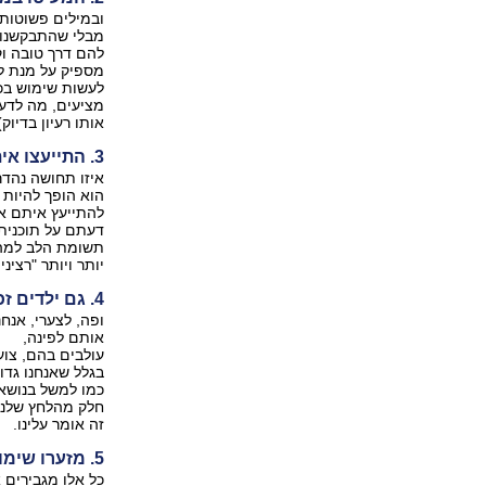
ובמילים פשוטות 
מבלי שהתבקשנו. 
להם דרך טובה וק
מספיק על מנת ל
לעשות שימוש בכ
מציעים, מה לדעת
אותו רעיון בדיו
3. התייעצו איתם
איזו תחושה נהדר
הוא הופך להיות 
להתייעץ איתם אי
דעתם על תוכנית 
תשומת הלב למה ש
יותר ויותר "רצינ
4. גם ילדים זכאים למרחב של כבוד
ופה, לצערי, אנחנ
אותם לפינה,
עולבים בהם, צוע
בגלל שאנחנו גדו
כמו למשל בנושא 
חלק מהלחץ שלנו
זה אומר עלינו.
5. מזערו שימוש בביקורת, שיפוט והאשמות
כל אלו מגבירים 