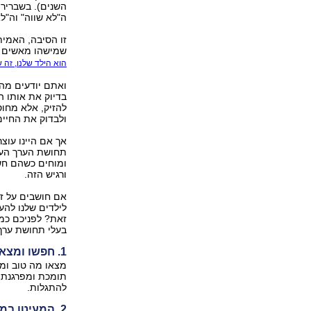
השנים). בשבריר 
ה"לא שווה" וה"ל
זו הסיבה, האמית
שמישהו מאשים א
הוא הילד שלנו, זה 
ואתם יודעים מה 
בדיוק את אותו ה
להזיק, אלא מחוס
ולבדוק את החיי
אך אם היינו עוצר
תחושת הערך העצ
ומוחים כשהם חשי
ורגיש הזה.
אם חושבים על זה
לילדים שלנו לה
זאת? לפניכם כמה
בעלי תחושת ערך 
1. חפשו ומצאו את הייחוד והטוב
מצאו מה טוב ומי
תומכת ומפרגנת י
להתגלות.
2. המעיטו במתן "הוראות הפעלה"