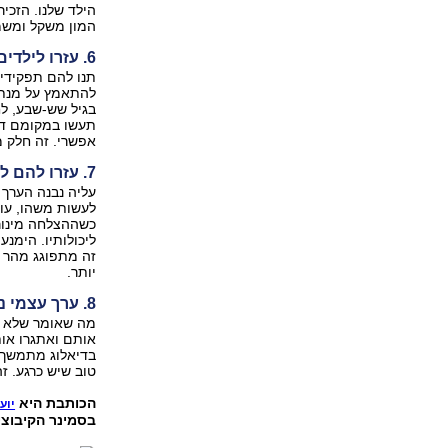
הילד שלנו. הזכי
המון משקל ומשמ
6. עזרו לילדים שלכם לפתח את "שריר העצמאות"
תנו להם תפקידי
להתאמץ על מנת ל
בגיל שש-שבע, לח
תעשו במקומם דבר
אפשרי. זה חלק מ
7. עזרו להם לפתח מוטיבציה פנימית
עליה נבנה הערך 
לעשות משהו, עומ
כשההצלחה מינורי
ליכולותיו. הימנ
זה מתפוגג מהר ו
יותר.
8. ערך עצמי נבנה ומתחזק לאורך כל החיים
מה שאומר שלא הכ
אותם ואתגרו אות
בדיאלוג מתמשך ע
טוב שיש כרגע. זה
הכותבת היא
יוע
בסמינר הקיבוצי