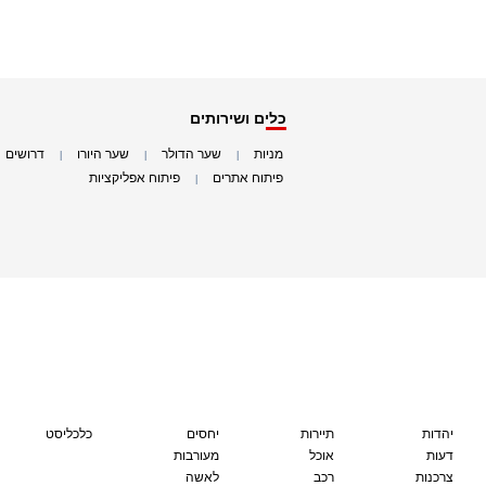
כלים ושירותים
מניות
שער הדולר
שער היורו
דרושים
|
|
|
|
פיתוח אתרים
פיתוח אפליקציות
|
|
יהדות
תיירות
יחסים
כלכליסט
דעות
אוכל
מעורבות
צרכנות
רכב
לאשה