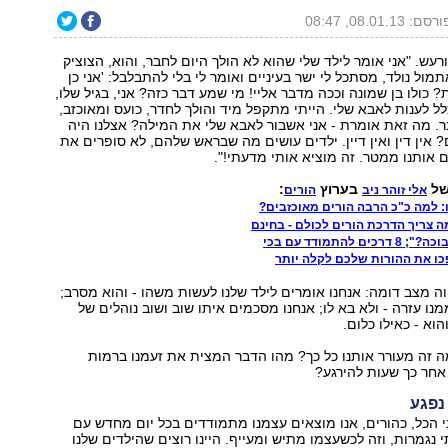
רסם: 08.01.13, 08:47
רעש. "אני אומר לילד שלי שהוא לא הולך היום לחבר, והוא, הצוציק
ול נולד, מסתכל לי ישר בעיניים ואומר לי בלי להתבלבל: 'אני כן
? כולו בן שמונה וככה מדבר אליי! מי שמע דבר כזה? אני, בגיל שלו,
לל לענות לאבא שלי. הייתי מתקפל מיד והולך לחדר, כועס ומאוכזב,
. מה זאת אומרת - אני אשבור לאבא שלי את המילה? אצלנו היה
? אין דין ואין דיין. ילדים עושים מה שבראש שלהם, לא סופרים את
ם אותנו ממטר. זה מוציא אותי מדעתי!".
של
בערוץ
:
אלי זוהר ניב
הורים
 למה כ"כ הרבה הורים מאוכזבים?
מה צריך הדרכת הורים לכולם - בחינם
 להתמודד עם בכי
וה מצב דומה: אנחנו אומרים לילד שלנו לעשות משהו - והוא מסרב;
נו עזרה - ולא בא לו; אנחנו מסכמים איתו שוב ושוב נוהלים של
וא - כאילו כלום.
זה מעורר אותנו כל כך? מהו הדבר המצית את זעמנו ברמות
אחר כך שעות להירגע?
נפגע
 הכל, כהורים, אנו מוצאים עצמנו מתמודדים בכל יום מחדש עם
 נגמרות, וזה לכשעצמו מתיש ומעייף. היינו רוצים שהילדים שלנו