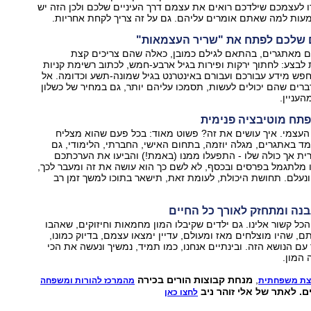
רו לעצמכם שילדכם רואים את עצמם דרך העיניים שלכם ולכן הזה יש
עות למה שאתם אומרים עליהם. גם על זה צריך לקחת אחריות.
ם מאתגרים, בהתאם לגילם כמובן, כאלה שהם צריכים קצת
בצע: לחתוך ירקות ופירות בגיל ארבע-חמש, לכתוב רשימת קניות
פש מידע עבורכם ועבורם באינטרנט בגיל שמונה-תשע וכדומה. אל
ים שהם יכולים לעשות, תסמכו עליהם יותר, גם במחיר של כשלון
העניין.
העצמי. איך עושים את זה? פשוט מאוד: בכל פעם שהוא מצליח
ד באתגרים, מגלה יוזמה, בתחום האישי, החברתי, הלימודי, גם
ת אך כולה שלו - התפעלו ממנו (באמת!) והביעו את הערכתכם
עו מלתגמל בפרסים ובכסף, לא לשם כך הוא עושה את זה ומעבר לכך,
נעלם. תחושת היכולת, לעומת זאת, תישאר בתוכו למשך זמן רב
ל קשור אלינו. גם ילדים שקיבלו המון מחמאות וחיזוקים, שאהבו
ם, שהיו מוצלחים מאז ומעולם, עדיין ימצאו עצמם, בדיוק כמונו,
ם הנושא הזה. ובינתיים אנחנו, כמו תמיד, נמשיך ונעשה את הכי
 המון.
,
מנחת קבוצות הורים בכירה
צת משפחתית
מהמרכז להורות ומשפחה
ם. לאתר של אלי זוהר ניב
לחצו כאן