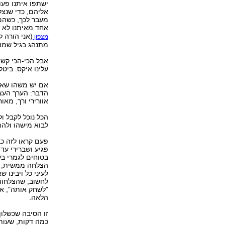
ישתפו איתנו פעו
אליהם, כדי שנצל
מעבר לכך, כשהם 
אחד מאיתנו לא 
(אני הורה ל
מצפון
מתנהג בגיל שמונה 
אבל הכי-הכי קשה 
עלינו איקס. ביטל
אם יש משהו שאנו
הדבר: הערך העצמ
אוורירי ורך, מא
הכל נוכל לקבל ו
לבוא מישהו ולהתי
פעם קראו לזה כבו
פגיע ושברירי עד
בטוחים לגמרי בע
הצלחה ממשית, ע
לעיני כל ויבינו
לחשוב, שהצלחות 
"לשחק אותה", אב
הלאה.
זו הסיבה שכשלון
כמה דקות, שעות 