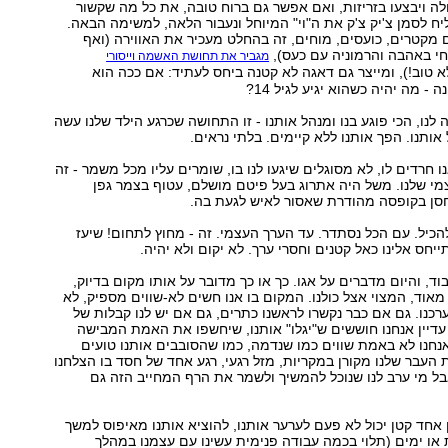
לה ויבצעו בזריזות, ואם אפשר גם ברוח טובה, את כל מה שקשור
יח לסמן צ'יק צ'ק את ה"וי" המיוחל ונעבור הלאה, למשימה הבאה.
מקטרים, כועסים, מוחים, זה בהחלט מעכיר את האווירה (ואף
חי באהבה והרמוניה עם כעס),
מגביר את תחושת האשמה וייסורי
א טוב!), ומייצר גם דאגה לא קטנה ביחס לעתיד: אם ככה הוא
- מה יהיה כשהוא יגיע לגיל 14?
לנו, הכי פוגע בנו ומנהל אותנו - זו התחושה שכרגע הילד שלנו עשה
 אותנו. הפך אותנו ללא קיימים. בלתי נראים.
 חרדים לו, לא מסוגלים שיגעו לנו בו, שומרים עליו מכל משמר - זה
י שלנו. משל היה אתרוג בעל פיטם מושלם, עטוף בצמר גפן
וחסן בקופסה מהודרת שאסור לאיש לגעת בה.
להכיל. עם הכל נסתדר. עד הערך העצמי. זה - מחוץ לתחום! שיעז
יחס אלינו כאל קטנים וחסרי ערך. לא יקום ולא יהיה.
ד, והיום מדברים על אגו. כך או כך מדובר על אותו מקום בדיוק,
 מאוד, המצוי אצל כולנו. המקום בו אנו חשים לא-שווים מספיק, לא
רכנו. גם אם כבר נקשרו לראשנו כתרים, גם אם יש לנו קבלות של
דיין אנחנו חוששים ש"יגלו" אותנו, שיחשפו את האמת המבישה
 שאנחנו לא באמת שווים כמו שנדמה, כמו שהסובבים אותנו טועים
העבר שלנו מקורן במקריות, מזל רגעי, רגע אחד של חסד בו הצלחנו
ל מי ערב לנו שנוכל להמשיך ולשמר את הרף המחייב הזה גם
 אחד קטן יכול לא פעם לערער אותנו, להוציא אותנו מאיפוס למשך
או ימים (תלוי בכמה עבודה פנימית עשינו עם עצמנו במהלך