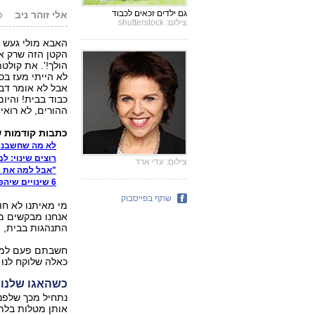
גם ילדים זכאים לכבוד
אלי זוהר ניב
פו
צילום: shutterstock
האבא מולי געש ו
הקטן הזה שרק אתמ
הולך!'. את קולטת
לא הייתי מעז בכ
אבל לא אומר דבר
כבוד בבית! והיום
ההורים, לא רואי
כתבות קודמות 
לא מה שחשבנו:
רוצים שינוי: ל
צילום: עדי ארד
"אבל למה את בוכה?"; 8 דרכים
6 שינויים שיהפכו את ההורות שלכם לקלה יותר
שתף בפייסבוק
מי מאיתנו לא חו
אנחנו מבקשים ממ
התנהגות בבית, וה
חשבתם פעם למה 
כאלה שלוקח לנו 
כשהאגו שלנו 
נתחיל מכך שלפני
אותן מטלות בלתי