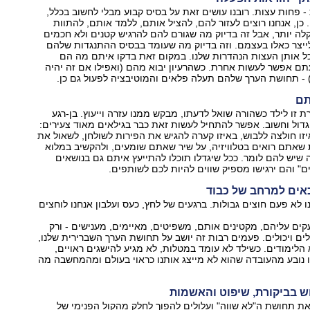
- פחות עצות. רובנו עושים זאת על בסיס קבוע מבלי לחשוב בכלל,
כן, אנחנו רוצים לעזור להם, להציל אותם, ללמד אותם, להתוות
לה יותר, אבל זה בדיוק מה שגורם להם להרגיש קטנים ולא חכמים
ייצר כאלו בעצמם. וזה בדיוק מה שעומד בבסיס ההתנגדות שלהם
ל אותן העצות הנהדרות שלנו. במקום זאת בדקו איתם מה הם
ם אפשר לעשות אחרת. כשהרעיון יבוא מהם (ואפילו אם זה יהיה
ק) - תחושת הערך שלהם תעלה פלאים והמוטיבציה לפעול גם כן.
ת זו לילד כשהורה שואל לדעתו, מבקש ממנו עזרה וייעוץ. בן-רגע
גדול וחשוב. אפשר להתחיל לעשות זאת כבר בגילאים מאוד צעירים:
זו חולצה ללבוש, באיזו קערה להגיש את הפירות לשולחן, לשאול את
שאתם רואים בטלוויזיה, על שיר שאתם שומעים, ולהקשיב במלוא
יש להם לומר. ככל שיגדלו תוכלו להתייעץ איתם גם בנושאים
יים" והם ירגישו מספיק שווים להיות לכם לשותפים.
ו לא פעם חוצים גבולות. ברגעים של לחץ, כעס ועלבון אנחנו לוחצים
קים עליהם, מקטינים אותם, משפיטים, מאיימים, מענישים - ורק
לים ויכולים. פעמים רבות זה יושב על תחושת הערך השברירית שלנו,
הלימודים. כשילד לא עומד במטלות, לא מגיע להישגים ראויים,
 נובע מהעובדה שהוא לא מייצג אותנו כראוי בעולם ומהמחשבה מה
את תחושת ה"לא שווה" ועלולים להפוך לחלק מהקול הפנימי של