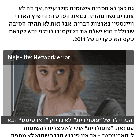
גם כאן לא חסרים ציטוטים קולנועיים, אך הם לא
צוברים נפח מהותי. גם את הסרט הזה יפיץ הארווי
וויינסטין בארצות הברית, אבל זאת לא תהיה הסיבה
שבגללה הוא ישלח את הטוקסידו לניקוי יבש לקראת
טקס האוסקרים של 2014.
hlsjs-lite: Network error
הטריילר של "פופולרית". לא בדיוק "הארטיסט" הבא
עם זאת, "פופולרית" אולי לא מצליח להשתוות
ל"הארטיסט" - אך אין פירוש הדבר שהוא לא מספק