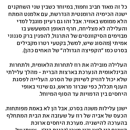
כל זה מאוד חביב וחמוד, במיוחד כשבין שני השחקנים
ישנה הכימיה הרומנטית הנדרשת, עם אלמנט המתח
הלא ממומש באוויר. אבל זהו גם רעיון מוגבל למדי
והעלילה לא מצליחה, חרף האופן המשעשע בו
מבוימים הסיקוונסים של התרגול, להפגין ברק סגנוני
אמיתי (מהסוג שיש, למשל, בקטעי רטרו מקבילים
בסרט כמו "הקפיצה הגדולה" של האחים כהן).
העלילה מובילה את רוז לתחרות הלאומית, ולתחרות
הבינלאומית הנערכת בארצות הברית - מהלך עלילתי
שלא יכול להזיק לשיווק של הסרט. העלייה לפסגת
הענף תכלול, כפי שברור מראש, גם שינוי באופי
היחסים בין הדמויות עד הסוף המיוחל.
ישנן עלילות משנה בסרט, אבל הן לא באמת מפותחות.
הכעס של אביה של רוז על שעזבה את הבית המתחלף
בהערכה להישגיה. מערכת היחסים ארוכת