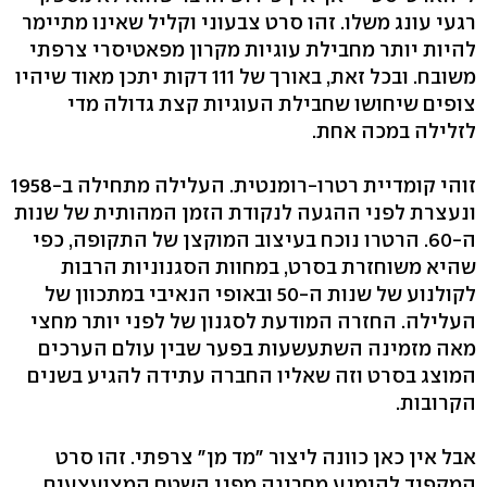
רגעי עונג משלו. זהו סרט צבעוני וקליל שאינו מתיימר
להיות יותר מחבילת עוגיות מקרון מפאטיסרי צרפתי
משובח. ובכל זאת, באורך של 111 דקות יתכן מאוד שיהיו
צופים שיחושו שחבילת העוגיות קצת גדולה מדי
לזלילה במכה אחת.
זוהי קומדיית רטרו-רומנטית. העלילה מתחילה ב-1958
ונעצרת לפני ההגעה לנקודת הזמן המהותית של שנות
ה-60. הרטרו נוכח בעיצוב המוקצן של התקופה, כפי
שהיא משוחזרת בסרט, במחוות הסגנוניות הרבות
לקולנוע של שנות ה-50 ובאופי הנאיבי במתכוון של
העלילה. החזרה המודעת לסגנון של לפני יותר מחצי
מאה מזמינה השתעשעות בפער שבין עולם הערכים
המוצג בסרט וזה שאליו החברה עתידה להגיע בשנים
הקרובות.
אבל אין כאן כוונה ליצור "מד מן" צרפתי. זהו סרט
המקפיד להימנע מחריגה מפני השטח המצועצעים