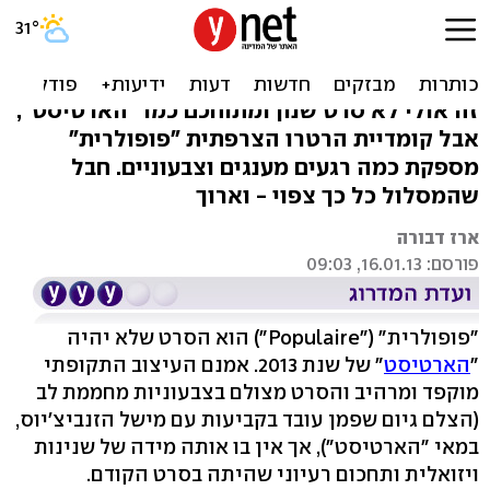
"פופולרית": ההקלדה מהירה,
הסרט פחות
זה אולי לא סרט שנון ומתוחכם כמו "הארטיסט",
אבל קומדיית הרטרו הצרפתית "פופולרית"
מספקת כמה רגעים מענגים וצבעוניים. חבל
שהמסלול כל כך צפוי - וארוך
ארז דבורה
פורסם: 16.01.13, 09:03
"פופולרית" ("Populaire") הוא הסרט שלא יהיה
"
הארטיסט
" של שנת 2013. אמנם העיצוב התקופתי
מוקפד ומרהיב והסרט מצולם בצבעוניות מחממת לב
(הצלם גיום שפמן עובד בקביעות עם מישל הזנביצ'יוס,
במאי "הארטיסט"), אך אין בו אותה מידה של שנינות
ויזואלית ותחכום רעיוני שהיתה בסרט הקודם.