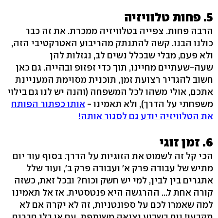
5. פחות טלוויזיה
הרבה פחות. צפייה בטלוויזיה ממכרת. את זה כבר
כולנו הבנו. קשה להתנתק מהריבוע האטרקטיבי הזה,
ולא פעם, מבלי שבכלל נשים לב, נגזלות להן
שעה-שעתיים מחיינו, תוך כדי זפזופ ובהייה. גם כאן
חשוב להגדיר רצועת זמן, תוכנית מסוימת המעניינת
אתכם, אולי משהו לכל המשפחה (והנה יש לנו גם בילוי
משפחתי על הדרך), ולא תאמינו -
אותו כפתור הפותח
את הטלוויזיה יודע גם לסגור אותה!
6. זמן זוגי
הכי קל זה לשמוט את הזוגיות על הדרך. בסוף עוד יום
מתיש של עבודה פרק א' ועבודה פרק ב', ועוד שלל
אתגרים בין לבין, למי יש חשק וכוח? ובכל זאת, כשזה
קורה אחת ל... ההרגשה היא פנטסטית. אז אל תאמינו
למה שאמרו לכם על ספונטניות, זה לא יקרה אם לא
תקבעו! יום בשבוע יציאה משותפת, עם או בלי חברים,