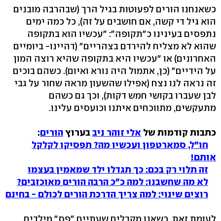
כשאנחנו הורים לפעוטות בגיל הרך (שבהרבה מובנים
הוא גיל די קשה, אם חושבים על זה), כל כמה ימים
נתפסים בעינינו כ"תקופה": "עכשיו הוא בתקופה
שהוא לא מצליח להירדם בצהריים" (דהיינו- ביומיים
האחרונים) או "עכשיו היא בתקופה שהיא רוצה המון
על הידיים" (כן, אתמול היה נורא ואיום). כשהם בוכים
זה נראה לנו נצח (אפילו שהשעון מראה שחור על גבי
לבן שעברו בקושי חמש דקות), וכך גם כשהם
מתעקשים, מתווכחים איתנו וכועסים עלינו.
כתבות קודמות של
אלי זוהר ניב
בערוץ
הורים
:
חו"ל, סמארטפון ועכשיו מה? תפסיקו לקלקל
אותם!
זה תלוי רק בכם: כך תגדלו ילד שמאמין בעצמו
לא מה שחשבנו: למה כ"כ הרבה הורים מאוכזבים?
רוצים שינוי: למה צריך הדרכת הורים לכולם - בחינם
לעומת זאת, כשאנו מקבלים שעתיים "פס" מילדים,