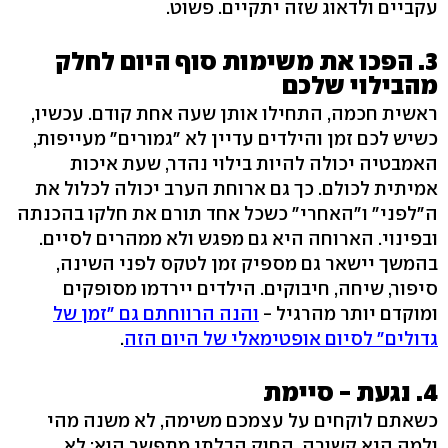
עקביים ולדאוג שזה יתקיים. פשוט.
3. הפכו את משימות סוף היום לחלק
מהבילוי שלכם
ראשית חכמה, התחילו אותן שעה אחת קודם. עכשיו,
כשיש לכם זמן והילדים עדיין לא "גמורים" מעייפות,
האמבטיה יכולה להיות בילוי נהדר, שעת איכות
אמיתית לכולם. כך גם ארוחת הערב יכולה לכלול את
ה"לפני" ו"האחרי" כשכל אחד תורם את חלקו בהכנתה
ובפינוי. הארוחה היא גם מפגש ולא ממהרים לסיים.
בהמשך יישאר גם מספיק זמן לטקס לפני השינה,
סיפור, שיחה, חיבוקים. הילדים יירדמו מסופקים
ומוקדם יותר מהרגיל -
והנה הרווחתם גם "זמן של
גדולים" לסיום אופטימאלי של היום הזה
.
4. נגעת - סיימת
כשאתם לוקחים על עצמכם משימה, לא משנה מהי
ולְמה היא קשורה, החוק הבלתי מתפשר הוא: לא