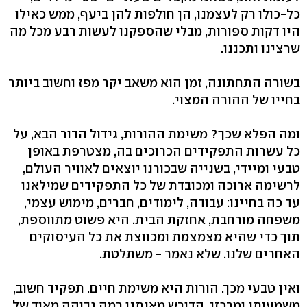
כל-כולו רק לעצמנו, הן חולפות להן ביעף, ממש כאילו
היו דקות ספורות, מבלי שהספקנו לעשות רבע מכל מה
שרצינו ותכננו.
בשורה התחתונה, זמן הוא משאב יקר מפז וחשוב ביותר
בחייו של ההורה המצוי.
ומה הפלא שכך? משימת ההורות, גידול הדור הבא, על
כל עשרות התפקידים הכרוכים בה, מצטרפת באופן
טבעי ומיידי, בשנייה שבכורנו יוצאים לאוויר העולם,
לרשימה ארוכה ומכובדת של כל התפקידים שמילאנו
עד כה בחיינו: עבודה, לימודים, חברים, מימוש עצמי,
משפחה מורחבת, אחזקת הבית. היא פשוט מתווספת,
תוך כדי שהיא מצמצמת ומכווצת את כל העיסוקים
האחרים שלנו. שלא נאמר - משתלטת.
ואין טבעי מכך. הורות היא משימת חיים. תפקיד חשוב,
משמעותי ומרכזי, הדורש מאיתנו רמה גבוהה מאוד של