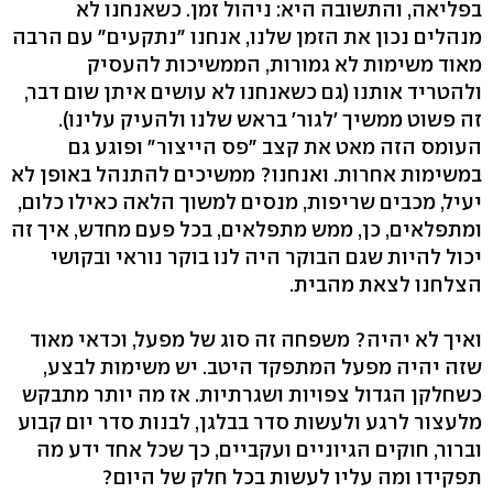
בפליאה, והתשובה היא: ניהול זמן. כשאנחנו לא
מנהלים נכון את הזמן שלנו, אנחנו "נתקעים" עם הרבה
מאוד משימות לא גמורות, הממשיכות להעסיק
ולהטריד אותנו (גם כשאנחנו לא עושים איתן שום דבר,
זה פשוט ממשיך 'לגור' בראש שלנו ולהעיק עלינו).
העומס הזה מאט את קצב "פס הייצור" ופוגע גם
במשימות אחרות. ואנחנו? ממשיכים להתנהל באופן לא
יעיל, מכבים שריפות, מנסים למשוך הלאה כאילו כלום,
ומתפלאים, כן, ממש מתפלאים, בכל פעם מחדש, איך זה
יכול להיות שגם הבוקר היה לנו בוקר נוראי ובקושי
הצלחנו לצאת מהבית.
ואיך לא יהיה? משפחה זה סוג של מפעל, וכדאי מאוד
שזה יהיה מפעל המתפקד היטב. יש משימות לבצע,
כשחלקן הגדול צפויות ושגרתיות. אז מה יותר מתבקש
מלעצור לרגע ולעשות סדר בבלגן, לבנות סדר יום קבוע
וברור, חוקים הגיוניים ועקביים, כך שכל אחד ידע מה
תפקידו ומה עליו לעשות בכל חלק של היום?