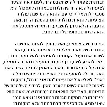
חברתית צפויה להישחק במהרה, לפנות את השטח
לציפיה להנאה חדשה ולגרום במהרה לתסכול. הוא
מסביר לתלמידיו כי עם ההנאה המושגת עולות
הציפיות להנאות גדולות יותר בהמשך הדרך, ואת
הרעב הזה לא ניתן להשביע. זה מירוץ מתסכל אחר
הנאה שגורם בסופו של דבר לסבל.
הפתרון שהוא מציע, ואשר הופך להיות המישנה
הסדורה של מאות מיליונים בארצות המזרח, הוא
לשבור את מעגל הקסמים, להפסיק להשתוקק. הדרך
כיצד להגיע לשם, דרך שמונה הסעיפים הבודהיסטיים,
אינה קלה והיא מכוונת את המאמין להניח הצידה את
האגו, ובכלל להמעיט ככל האפשר בשימוש במילה
"אני", לא לשאול את עצמו "מה אני רוצה", ובמקום
לצפות להנאה לשאוף לעבר האין, לכיבוי השלהבת של
הרצונות. האידיאל הוא אותה נירוונה שמשמעה הוא
"כיבוי הנר". המקום הגבוה ביותר אינו נמצא היכן
שאני מגיע אל הסיפוק הרם ביותר, אלא במקום בו