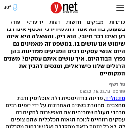
כשלכסף אין משמעות.
עסקים עם בודהיסטים
בשעתו, בודהא אמר לתלמידיו כי הכסף אינו דבר
רע ואינו דבר חיובי, הוא ריק, והשאלה היא איזה
שימוש אנו עושים בו. במשפט זה מאמינים גם
היום אנשי עסקים רבים המגיעים ממדינות בהן
נפוץ הבודהיזם. איך עושים איתם עסקים? משנים
הרגלים שלנו כישראלים, ומנסים להבין את
המקומיים
טל רשף
פורסם: 18.02.13, 08:22
מונגוליה
, מדינה בודהיסטית דלת אוכלוסין ורבת
מחצבים, מחוזרת בשנים האחרונות על ידי יזמים רבים
מרחבי העולם שמריחים את האפשרות להקים בה
עסקים רווחיים לנוכח הגאות הכלכלית שהם צופים
לה. לא כל יוזמה כזאת מתקבלת ואלו שנדחות מקבלות,