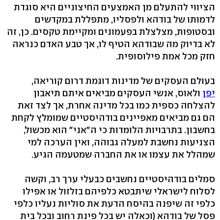
הציווי להתעלם מן האמצעים החיצוניים היא סוגדת
לדמותו של בודהא ולפסליו, מתפללת במקדשים
ובסטופות, מצלצלת בפעמונים ומקיימת טקסים. כן, זה
לא בדיוק מה שבודהא הטיף לו, אך טבע האדם כנראה
חזק מכל אמת פילוסופית.
בעולם העסקים של מדינות דוגמת דרום קוריאה,
יפן
ולאוס, אנשי העסקים מביאים איתם תיאבון
להצלחה כספית כמו בכל מדינה אחרת, אך לצד זאת
הם גם מביאים מאפיינים בודהיסטיים שמומלץ לקחת
בחשבון. בתרבויות הלומדות כי ה"אני" הוא מכשול,
הצניעות נחשבת למעלה גבוהה, ואין הערכה למי
שמהלל את עצמו או את החברה שמטעמה הגיע.
סמלים בודהיסטיים נחשבים כבעלי ערך רב, וקשה
לסלוח לישראלי שיתבטא כלפיהם בזלזול או אפילו
כלפי זה שיפנה בהיסח הדעת את סוליות נעליו כלפי
פסל של בודהא (וכאלה יש בכל פינת רחוב ובכל בית