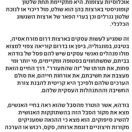
אוכלוסיות עצומות. היא מתקיימת תחת שלטון
קומוניסטי בארצות בהן הוא שולט, מול דיכוי או לנוכח
שלטון גנרלים וכן בערי הפאר של ארצות השגשוג
הכלכלי.
זה שמגיע לעשות עסקים בארצות דרום מזרח אסיה,
בטיבט, במונגוליה, ביפן או בדרום קוריאה צפוי למצוא
מולו מנהלים ואנשי עסקים שיש להם פסל של בודהא
בביתם, שמשתחווים בסטופה ומקיימים, מי יותר ומי
פחות, את תורתו של "זה שהתעורר". דרך החיים הזאת
מעצבת את חשיבתם, את אורחות חייהם, את סולם
הערכים שלהם ולפיכך היא קריטית להבנת צורת
החשיבה וההתנהלות העסקית שלהם.
בודהא, אשר הוטרד מהסבל שהוא ראה בחיי האנשים,
מצא את מקור הסבל הזה בהשתוקקות האנושית
להשיג סיפוקים. הוא מצא כי ההנאה שמעניקים
מקורות חיצוניים דוגמת ארוחה, סקס, רכוש או הערכה