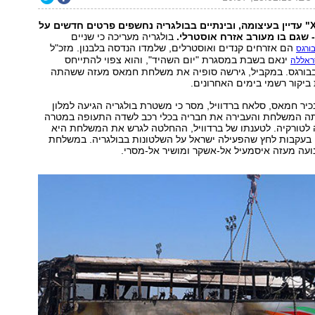
פרשת "האסיר X" עדיין בעיצומה, ובינתיים בבולגריה נחשפים פרטים חדשים על
- שגם בו מעורב אזרח אוסטרלי.
בולגריה מעריכה כי שניים
הם אזרחים קנדים ואוסטרלים, שלמדו הנדסה בלבנון. מזכ"ל
ורגס
ינאם בשבת במסגרת "יום השהיד", והוא צפוי להתייחס
ראללה
בבורגס. במקביל, גירשה סופיה את משלחת חמאס מעזה ששהתה
יקור רשמי בימים האחרונים.
ר חמאס, סלאח ברדוויל, מסר כי משטרת בולגריה הגיעה למלון
ה המשלחת והעבירה את חבריה בכלי רכב לשדה התעופה במטרה
לטורקיה. לטענתו של ברדוויל, ההחלטה לגרש את המשלחת היא
 בעקבות לחץ שהפעילה ישראל על השלטונות בבולגריה. במשלחת
נועה מעזה איסמעיל אל-אשקר ומושיר אל-מסרי.