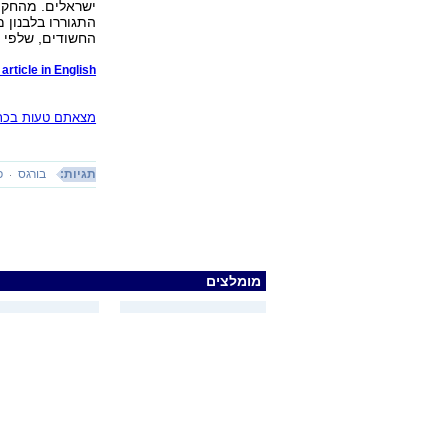
ישראלים. מהחקיר
החשודים, שלפי ה
article in English
מצאתם טעות בכתב
תגיות:
בורגס
פ
מומלצים