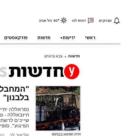
חדשות
צבא וביטחון
"המחבל 
בלבנון"
נסראללה יתיי
חיזבאללה - ו
שייכים לרשת א
הפיגוע". סופ
זירת הפיגוע בבורגס
אליאור לוי
פורסם: 3