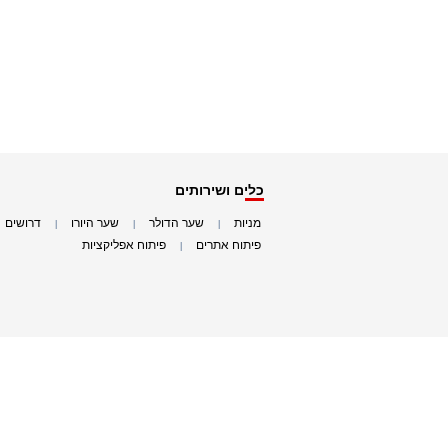
כלים ושירותים
מניות
שער הדולר
שער היורו
דרושים
|
|
|
|
פיתוח אתרים
פיתוח אפליקציות
|
|