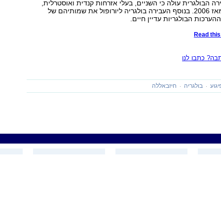
ה הבולגרית עולה כי השניים, בעלי אזרחות קנדית ואוסטרלית,
התגוררו בלבנון מאז 2006. בנוסף העבירה בולגריה ליורופול את שמותיהם של
הערכות הבולגריות עדיין חיים.
Read this 
ה? כתבו לנו
יגוע
בולגריה
חיזבאללה