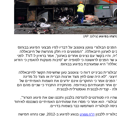
רצחו בפיגוע
(צילום: AP)
 הפנים הבולגרי צווטן צווטנוב על דבריו לפיו מבצעי הפיגוע בבורגס
יכים לארגון חיזבאללה. "המפגעים היו חלק מהרשת של חיזבאללה
בקנדה ובאוסטרליה, והיו בקשר עם נציגים אחרים בארגון", אמר בראיון ל-TV7. לפני
 שר הפנים לראשונה כי לסופיה יש "סיבות מוצקות להאמין כי הזרוע
ללה" היא שמעורבת בפיגוע בבורגס.
לגרית נובינייט דווח כי צווטנוב טען שחשיפת הקשר לחיזבאללה
צוני. "לא היה שום לחץ מצד ארצות הברית או מצד כל מדינה
 הפנים אמר כי החוקרים אינם יודעים את השמות האמיתיים של
ים אחר תנועותיהם באירופה. מהחקירה התברר כי שניים מהם הם
ה - קנדית-לבנונית ואוסטרלית-לבנונית.
היו היו סטודנטים להנדסה בלבנון ותכננו שם את פיגוע הטרור",
ולגרי. הוא אמר כי מסרו את שמותיהם האמיתיים כשנכנסו לאיחוד
כניסה לבולגריה השתמשו כבר בשמות בדויים.
לגריה ללבנון
בנוגע לפיגוע ב-2012, שבו נהרגו חמישה
דו"ח מפורט