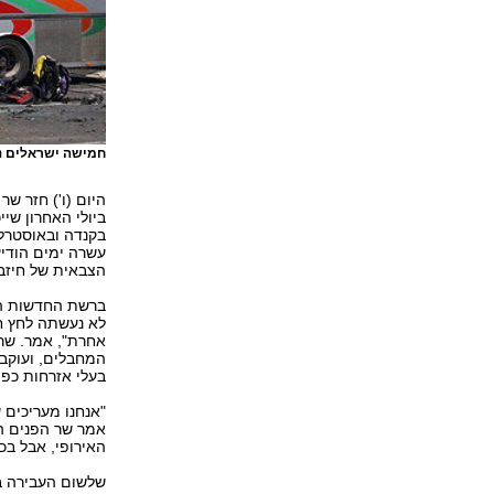
חמישה ישראלים נ
היום (ו') חזר שר
ביולי האחרון שי
עשרה ימים הודיע
הצבאית של חיזבא
ברשת החדשות הבו
לא נעשתה לחץ חי
אחרת", אמר. שר
המחבלים, ועוקב
בעלי אזרחות כפול
"אנחנו מעריכים ש
אמר שר הפנים הב
האירופי, אבל ב
שלשום העבירה בו