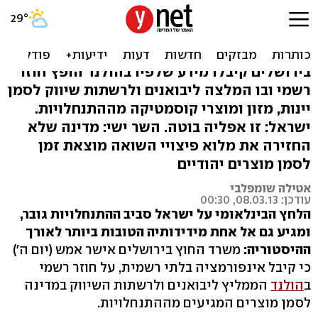
"המלצה רשמית בהולנד: לסמן
מוצרי התנחלויות"
בירושלים קיבלו מידע שלפיו בהולנד הופץ חוזר
רשמי ובו המלצה ליבואנים ולרשתות שיווק לסמן
יינות, מזון ומוצרי קוסמטיקה מההתנחלויות.
ישראל: זו אפליה בוטה. השר ישי: מדינה שלא
החזירה את מלוא פיצויי השואה מוצאת זמן
לסמן מוצרים יהודיים
אטילה שומפלבי
עודכן: 08.03.13, 00:30
הלחץ הבינלאומי על ישראל סביב ההתנחלויות גובר,
ומגיע גם אל אחת מידידותיה הטובות ביותר לאורך
ההיסטוריה:
משרד החוץ בירושלים אישר אמש (יום ה')
כי קיבל אינפורמציה בלתי רשמית, על חוזר רשמי
ב
הולנד
הממליץ ליבואנים ולרשתות השיווק במדינה
לסמן מוצרים המגיעים מההתנחלויות.