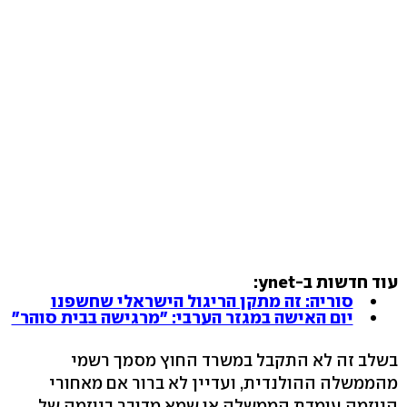
עוד חדשות ב-ynet:
סוריה: זה מתקן הריגול הישראלי שחשפנו
יום האישה במגזר הערבי: "מרגישה בבית סוהר"
בשלב זה לא התקבל במשרד החוץ מסמך רשמי
מהממשלה ההולנדית, ועדיין לא ברור אם מאחורי
היוזמה עומדת הממשלה או שמא מדובר ביוזמה של