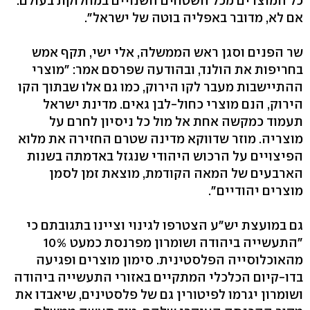
כל המוצרים מכל השטחים השנויים במחלוקת בעולם.
אם לא, מדובר באפליה בוטה של ישראל".
שר הפנים וסגן ראש הממשלה, אלי ישי, תקף אמש
בחריפות את הולנד, ובהודעה שפרסם אמר: "מוצרי
ההתיישבות מעבר לקו הירוק, כמו גם אלו שבתוך הקו
הירוק, הנם מוצרי כחול-לבן גאים. מדינת ישראל
תעמוד כמקשה אחת אל מול כל ניסיון לחרם על
מוצריה. מוזר שדווקא מדינה שטרם החזירה את מלוא
הפיצויים על הרכוש היהודי שנגזל באדמתה בשנות
הארבעים של המאה הקודמת, מוצאת זמן לסמן
מוצרים יהודיים".
גם במועצת יש"ע הצטרפו לגינוי וציינו בתגובתם כי
"התעשייה ביהודה ושומרון מפרנסת כמעט 10%
מהאוכלוסייה הפלסטינית. סימון מוצרים ופגיעה
בדו-קיום הכלכלי המתקיים באזורי התעשייה ביהודה
ושומרון יגרמו לפיטורין גם של פלסטינים, שיאבדו את