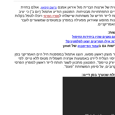
ית של ארצות הברית מול איראן אמנם
, אולם בחזית
נרשם קיפאון
ים התפתחויות מבטיחות. הפנטגון הודיע אתמול (יום ב') כי יציב
 לייזר חדיש על משחתות שיישלחו ל
ויוכלו לטפל בקלות
מפרץ הפרסי
נות מהסוג שאיראן מפעילה במפרץ ובמטוסים שמשוגרים לעבר
אמריקניים.
ות:
ם נאצים שהיו ביחידות החיסול
: אילו תמריצים יוצעו לפלסטינים?
שות גם ב
של ynet
עמוד הפייסבוק
ר מוצק ראשון מסוגו, הוצג אתמול במספנות חיל הים האמריקני בסן
ניסוי הצליח ליירט באמצעות אנרגיה חשמלית מטוס ללא טייס. לפי
ו יורק טיימס", הפנטגון מתכוון לשגר תותח לייזר ראשון למפרץ הפרסי
ובים, על סיפון המשחתת "פונס".
לח שנערך בסן דייגו: