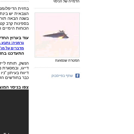
הדמייה של הניסוי
בחזית הדיפלומט
הצבאית יש בינתי
בשנה הבאה תותח
בספינות קרב קט
הכוחות הימיים ה
עוד בערוץ החדש
גרמניה: נתבע ג
מדברים על מו"מ
התעדכנו בחד
המטרה שנפגעה
הנשק, תותח לייז
דייגו, ובמסגרת 
דיווח בעיתון "ני
שתף בפייסבוק
כבר בחודשים הקר
צפו בניסוי המוצ