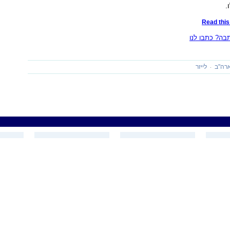
.
Read this 
ה? כתבו לנו
רה"ב
לייזר