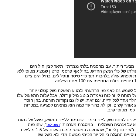
ו מבער ריתוך, עם מחסנית בלתי נגמרת", תיאר קצין חיל הים
לתו של כלי הנשק החדש. בחיל אף פרסמו סרטון שמציג מטוס ללא
 ולפתע עולה בלהבות תוך כדי טיסה ונופל לים. בחיל הים ציינו
ל לשמש גם כאמצעי הרתעתי ולמנוע הפעלת נשק קטלני יותר.
העלות הפיתוח של תותח לייזר כזה נאמדת ב-32 מיליון דולר, אבל עלות התפעול שלו
לר אחד לכל ירייה. עם זאת, יש לו גם נקודות תורפה, בהן חוסר
ג אוויר קשים, וכן לא ברור עד כמה הוא מתאים לפגיעה במטרות
כמו מטוסי קרב.
נים לפתח נשק לייזר כימי – שבניגוד ללייזר המוצק, פועל על כמות
א על אנרגיה חשמלית – במסגרת מערכות "
", שהוצעה
נאוטילוס
לשימוש בישראל, ו"איירבורן לייזר", שהותקנה במטוסי ג'מבו בעלות של 1.5 מיליארד
יסויים התגלה כי הלייזר הכימי מגושם מדי ולא בשל ושני