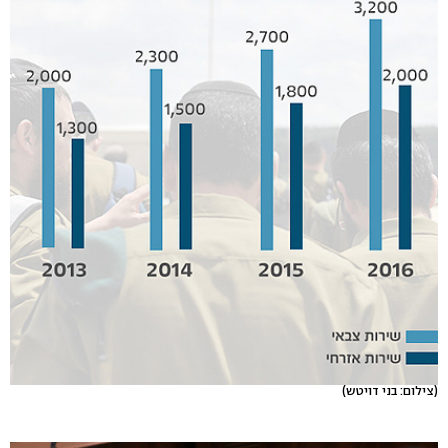
(צילום: בני דויטש)