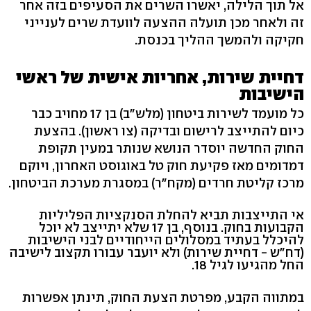
אל תוך הלילה, יאשרו השרים את הסעיפים בזה אחר
זה ולאחר מכן תועלה ההצעה לוועדת שרים לענייני
חקיקה ולהמשך ההליך בכנסת.
דחיית שירות, אחריות אישית של ראשי
הישיבות
כל מועמד לשירות ביטחון (מלש"ב) בן 17 מחויב כבר
כיום להתייצב לרישום ובדיקה (צו ראשון). בהצעת
החוק החדשה יוסדר הנושא שנותר במעין תקופת
דמדומים מאז פקיעת חוק טל באוגוסט האחרון, ויוקם
מרכז קליטת חרדים (מקח"ר) במסגרת מערכת הביטחון.
אי התייצבות תביא להחלת הסנקציות הפליליות
הקבועות בחוק. בנוסף, בן 17 שלא יתייצב לא יוכל
להיכלל בעתיד במסלולים הייחודיים לבני הישיבות
(דח"ש - דחיית שירות) ולא יועבר עבורו תקצוב לישיבה
החל מהגיעו לגיל 18.
במתווה הקבע, מפרטת הצעת החוק, תינתן אפשרות