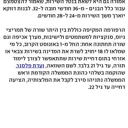
אמורה גם היא לשאת בנטל השירות, שאמור להצטמצם
עבור כלל הבנים - מ-36 חודשי חובה ל-32. לבנות דווקא
יוארך משך השירות מ-24 ל-28 חודשים.
הרפורמה המקיפה כוללת בין היתר שורה של תמריצי
גיוס, סנקציות למשתמטים ולישיבות, מערך אכיפה וגם
שורה תחתונה אחת: החל מ-1 באוגוסט הקרוב, כל מי
שמלאו לו 18 יחויב לשרת את המדינה בשירות צבאי או
אזרחי בתום דחיית שירות שתתאפשר לצורך לימוד
תורה, עד גיל 21 בלבד. לשם השוואה,
ועדת פלסנר
,
שהוקמה בשלהי כהונת הממשלה הקודמת וראש
הממשלה נתניהו סירב לקבל את המלצותיה, הציעה
דחייה עד גיל 22.