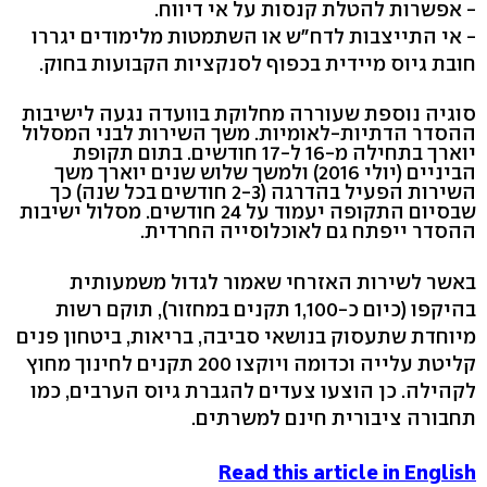
- אפשרות להטלת קנסות על אי דיווח.
- אי התייצבות לדח"ש או השתמטות מלימודים יגררו
חובת גיוס מיידית בכפוף לסנקציות הקבועות בחוק.
סוגיה נוספת שעוררה מחלוקת בוועדה נגעה לישיבות
ההסדר הדתיות-לאומיות. משך השירות לבני המסלול
יוארך בתחילה מ-16 ל-17 חודשים. בתום תקופת
הביניים (יולי 2016) ולמשך שלוש שנים יוארך משך
השירות הפעיל בהדרגה (2-3 חודשים בכל שנה) כך
שבסיום התקופה יעמוד על 24 חודשים. מסלול ישיבות
ההסדר ייפתח גם לאוכלוסייה החרדית.
באשר לשירות האזרחי שאמור לגדול משמעותית
בהיקפו (כיום כ-1,100 תקנים במחזור), תוקם רשות
מיוחדת שתעסוק בנושאי סביבה, בריאות, ביטחון פנים
קליטת עלייה וכדומה ויוקצו 200 תקנים לחינוך מחוץ
לקהילה. כן הוצעו צעדים להגברת גיוס הערבים, כמו
תחבורה ציבורית חינם למשרתים.
Read this article in English