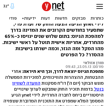
החוק החדש: 1,800 פטורים
לחרדים, גיוס בגיל 21
לידי ynet הגיעה הצעת החוק של ועדת פרי,
שתסעיר בחודשים הקרובים את המדינה בדרך
למהפכת הגיוס: בתום שלוש שנים יגויסו כ-65%
מהחרדים, אחריות אישית תוטל על ראשי ישיבות.
מהו המקל ומה הגזר, וכמה ישרתו בישיבות
ההסדר? כל הפרטים
מורן אזולאי
פורסם: 23.05.13, 09:43
מהפכת הגיוס יוצאת לדרך, וכך היא תיראה:
אחרי
ההבטחות, ההצהרות והוויכוחים, למזכירות הממשלה
מוגש הבוקר (יום ה') דו"ח מסקנות
הוועדה לשוויון
בנטל
, בדמות תזכיר החוק שמבקש לערוך שינויים
היסטוריים ביחס לחברה החרדית. לידי ynet הגיע
המסמך המלא שמפרט את התוכנית המדוברת שצפויה