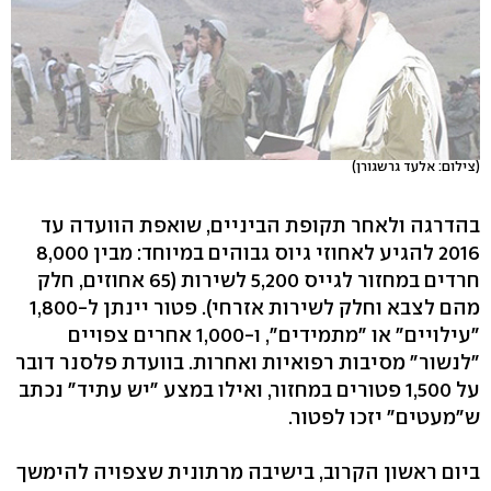
(צילום: אלעד גרשגורן)
בהדרגה ולאחר תקופת הביניים, שואפת הוועדה עד
2016 להגיע לאחוזי גיוס גבוהים במיוחד: מבין 8,000
חרדים במחזור לגייס 5,200 לשירות (65 אחוזים, חלק
מהם לצבא וחלק לשירות אזרחי). פטור יינתן ל-1,800
"עילויים" או "מתמידים", ו-1,000 אחרים צפויים
"לנשור" מסיבות רפואיות ואחרות. בוועדת פלסנר דובר
על 1,500 פטורים במחזור, ואילו במצע "יש עתיד" נכתב
ש"מעטים" יזכו לפטור.
ביום ראשון הקרוב, בישיבה מרתונית שצפויה להימשך