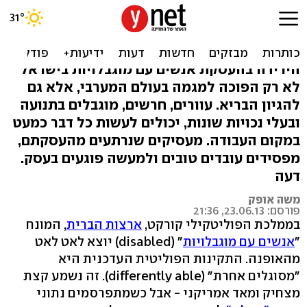
לא מעסיקים בעלי
מוגבלויות? המוגבלות אצלכם
הירידה בהעסקת אנשים עם מוגבלויות בישראל
לא רק הפוכה למגמה בעולם המערבי, אלא גם
להגיון הבריא. עוורים, חרשים, מוגבלים בתנועה
ובעלי נכויות שונות, יכולים לעשות כל דבר כמעט
במקום העבודה. מעסיקים שנרתעים מהעסקתם,
מפסידים עובדים טובים ולמעשה פוגעים בעסק.
דעה
משה אופק
פורסם: 23.06.13, 21:36
בממלכת הפוליטקילי קורקט,
ארצות הברית
, המונח
"
אנשים עם מוגבלויות
" (disabled) יוצא לאט לאט
מהאופנה. התקינות הפוליטית העדכנית היא
"מסוגלים אחרת" (differently able). זה נשמע קצת
מצחיק ומאד אמריקני - אבל כשמתפרסמים נתוני