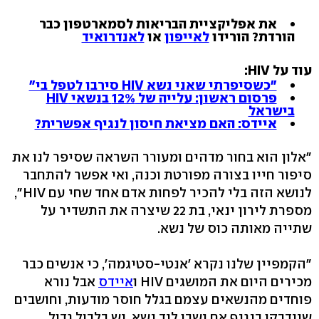
את אפליקציית הבריאות לסמארטפון כבר
הורדת? הורידו
לאייפון
או
לאנדרואיד
עוד על HIV:
"כשסיפרתי שאני נשא HIV סירבו לטפל בי"
פרסום ראשון: עלייה של 12% בנשאי HIV
בישראל
איידס: האם מציאת חיסון לנגיף אפשרית?
"אלון הוא בחור מדהים ומעורר השראה שסיפר לנו את
סיפור חייו בצורה מפורטת וכנה, ואי אפשר להתחבר
לנושא הזה בלי להכיר לפחות אדם אחד שחי עם HIV",
מספרת לירון ינאי, בת 22 שיצרה את התשדיר על
שתייה מאותה כוס של נשא.
"הקמפיין שלנו נקרא 'אנטי-סטיגמה', כי אנשים כבר
מכירים היום את המושגים HIV ו
איידס
אבל נורא
פוחדים מהנשאים עצמם בגלל חוסר מודעות, וחושבים
שיידבקו בנגיף אם ישבו ליד נשא. יש בלבול גדול