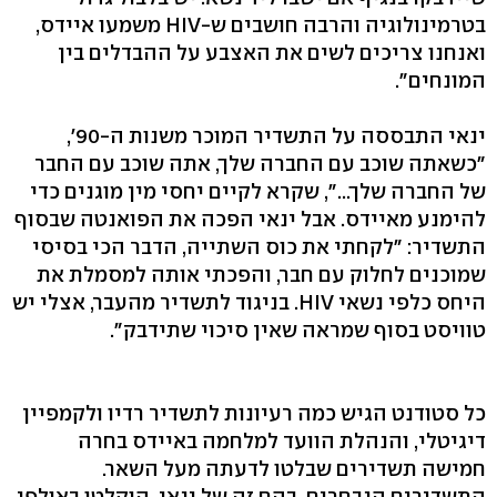
בטרמינולוגיה והרבה חושבים ש-HIV משמעו איידס,
ואנחנו צריכים לשים את האצבע על ההבדלים בין
המונחים".
ינאי התבססה על התשדיר המוכר משנות ה-90',
"כשאתה שוכב עם החברה שלך, אתה שוכב עם החבר
של החברה שלך...", שקרא לקיים יחסי מין מוגנים כדי
להימנע מאיידס. אבל ינאי הפכה את הפואנטה שבסוף
התשדיר: "לקחתי את כוס השתייה, הדבר הכי בסיסי
שמוכנים לחלוק עם חבר, והפכתי אותה למסמלת את
היחס כלפי נשאי HIV. בניגוד לתשדיר מהעבר, אצלי יש
טוויסט בסוף שמראה שאין סיכוי שתידבק".
כל סטודנט הגיש כמה רעיונות לתשדיר רדיו ולקמפיין
דיגיטלי, והנהלת הוועד למלחמה באיידס בחרה
חמישה תשדירים שבלטו לדעתה מעל השאר.
התשדירים הנבחרים, בהם זה של ינאי, הוקלטו באולפן