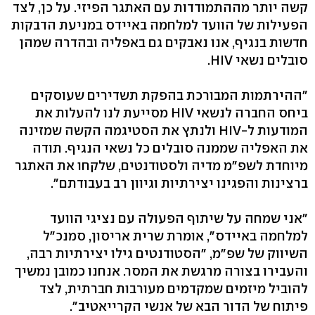
קשה יותר מההתמודדות עם האתגר הפיזי. על כן, לצד
הפעילות של הוועד למלחמה באיידס במניעת הדבקות
חדשות בנגיף, אנו נאבקים גם באפליה ובהדרה שמהן
סובלים נשאי HIV.
"ההירתמות המבורכת בהפקת תשדירים שעוסקים
ביחס החברה לנשאי HIV מסייעת לנו להעלות את
המודעות ל-HIV ולנתץ את הסטיגמה הקשה שמזינה
את האפליה שממנה סובלים כל נשאי הנגיף. תודה
מיוחדת לשפ"מ מדיה ולסטודנטים, שלקחו את האתגר
ברצינות והפגינו יצירתיות וגיוון רב בעבודתם".
"אני שמחה על שיתוף הפעולה עם נציגי הוועד
למלחמה באיידס", אומרת שרית אריסון, סמנכ"ל
השיווק של שפ"מ, "הסטודנטים גילו יצירתיות רבה,
והעבירו בצורה מרגשת את המסר. אנחנו כמובן נמשיך
להוביל מיזמים שמקדמים מעורבות חברתית, לצד
פיתוח של הדור הבא של אנשי הקרייאטיב".