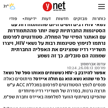
לשתות מאותה כוס של נשא
HIV זה מידבק?
נשאי HIV רבים חשים היום שההתמודדות עם
הסטיגמות החברתיות קשה יותר מההתמודדות
עם האתגר הפיזי של המחלה. סטודנטים לפרסום
נרתמו לניפוץ סטיגמות רבות על נשאי HIV, ויצרו
תשדירי רדיו שמציגים את האפליה החברתית
שממנה הם סובלים. כך זה נשמע
עדנה אברמסון
פורסם: 26.08.13, 10:24
אפשר להידבק ב-HIV כששותים מאותו ספל של נשא?
כל מי שהוא נשא הוא גם חולה איידס?
מיתוסים כאלה
מנסים לנפץ הסטודנטים לפרסום במכללת ACC ע"ש
תרצה גרנות, בסדרה של תשדירי רדיו מיוחדים
שהפיקו בשיתוף הוועד למלחמה באיידס וחברת שפ"מ.