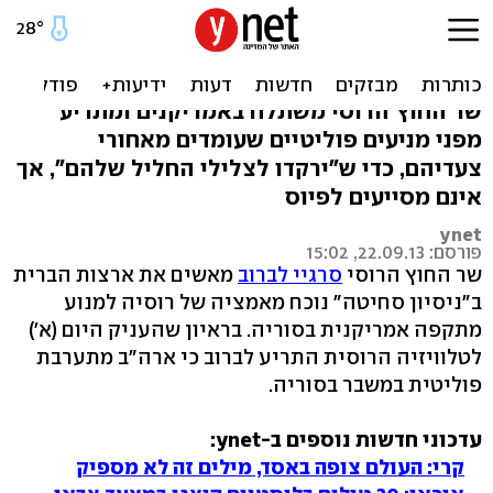
לברוב: "ניסיון סחיטה
אמריקני" בסוריה
שר החוץ הרוסי משתלח באמריקנים ומתריע
מפני מניעים פוליטיים שעומדים מאחורי
צעדיהם, כדי ש"ירקדו לצלילי החליל שלהם", אך
אינם מסייעים לפיוס
ynet
פורסם: 22.09.13, 15:02
שר החוץ הרוסי
סרגיי לברוב
מאשים את ארצות הברית
ב"ניסיון סחיטה" נוכח מאמציה של רוסיה למנוע
מתקפה אמריקנית בסוריה. בראיון שהעניק היום (א')
לטלוויזיה הרוסית התריע לברוב כי ארה"ב מתערבת
פוליטית במשבר בסוריה.
עדכוני חדשות נוספים ב-ynet:
קרי: העולם צופה באסד, מילים זה לא מספיק