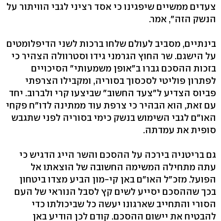
צעדים ממשיים שיפגינו כי אסד רציני לגבי הוויתור על
הנשק הזה", אמר.
בינתיים, מסביב לעולם שלחו ברכות לשני הדיפלומטים
על הישגם. שר החוץ הגרמני גידו וסטרוולה הצהיר כי
בזכות ההסכם גברו ב"אופן משמעותי" הסיכויים
לפתרון פוליטי לסכסוך בסוריה, ומקבילו הצרפתי
פביוס הצדיע ל"צעד החשוב" שביצעו קרי ולברוב. יחד
עם זאת, הוא הבהיר כי צרפת עוד ממתינה לדו"ח פקחי
האו"ם לגבי השימוש בנשק כימי בסוריה לפני שתגבש
סופית את עמדתה.
גם בריטניה בירכה על ההסכם והשר הייג הדגיש כי
עתה מתחילה המשימה החשובה של הוצאתו אל
הפועל. מזכ"ל האו"ם באן קי-מון הביע מצדו ביטחון
בכך שההסכם יסייע לשים קץ לסבל הנוראי של העם
הסורי והתחייב שארגונו יעשה כל שביכולתו כדי
להבטיח את יישום ההסכם. קודם לכן הודיע באן