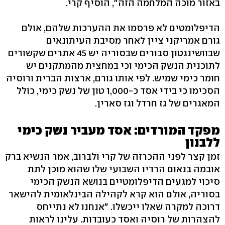
באזור מוכה המלחמה הזה", הוסיף קרי.
הדיפלומטים לא פרסמו את ההערכות שלהם, אולם
גורם אמריקני ציין לאחר מסיבת העיתונאים
שבוושינגטון סבורים שבסוריה יש 45 אתרים שקשורים
לתוכנית הנשק הכימי וכי במחצית מהמתקנים יש
חומר כימי שמיש. לפי אותו גורם, ארצות הברית ורוסיה
הסכימו כי בידי אסד כ-1,000 טון של נשק כימי, כולל
המאגרים של גז חרדל וגז סארין.
מפקד המורדים: אסד מעביר נשק כימי
ללבנון
זמן קצר לפני ההכרזה של קרי ולברוב, אמר הנשיא ברק
אובמה בנאום הרדיו השבועי שלו שהוא מוכן לתת
סיכוי למגעים הדיפלומטיים בנושא הנשק הכימי
בסוריה, אולם הוא קרא לקהילה הבינלאומית להישאר
דרוכה למקרה שאלו ייכשלו. "אנחנו לא נתייחס
להצהרות של רוסיה ואסד כעובדות. עלינו לראות