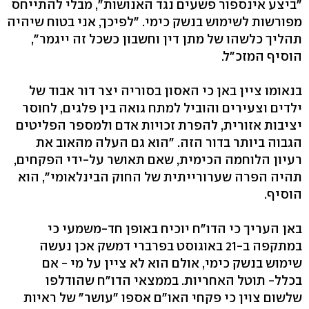
"ביצע אינספור פשעים נגד האנושות", מבלי להתייחס
מפורשות לשימוש בנשק כימי. "לפיכך, אני בטוח שיהיה
תהליך כלשהו של מתן דין וחשבון כשכל זה ייגמר",
הוסיף המזכ"ל.
בנאומו ציין באן כי האסון בסוריה יצר דור אבוד של
ילדים וצעירים והוביל למתח גואה בין פלגים, לחוסר
יציבות אזורית, להפרת זכויות אדם ולמספר הפליטים
הגבוה ביותר בדור הזה. "הוא גם העלה מהאוב את
רעיון הלוחמה הכימית, שאם תאושר על-ידי הפקחים,
תהיה הפרה שערורייתית של החוק הבינלאומי", הוא
הוסיף.
באן העריך כי הדו"ח יוכיח באופן חד-משמעי כי
במתקפה ב-21 באוגוסט בפרברי דמשק אכן נעשה
שימוש בנשק כימי, אולם הוא לא ציין על מי - אם
בכלל- תוטל האחריות. בממצאי הדו"ח שהודלפו
שלשום צוין כי פקחי האו"ם אספו "עושר" של ראיות