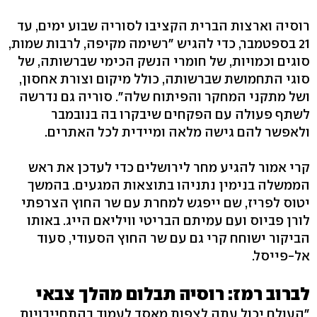
רוסיה וארצות הברית הקציבו לסוריה שבוע ימים, עד
21 בספטמבר, כדי להגיש "רשימה מקיפה, לרבות שמות,
סוגים וכמויות, של חומרי הנשק הכימי שברשותה, של
סוגי התחמושת שברשותה, כולל מיקום וצורת אחסון,
ושל מתקני המחקר והפיתוח שלה". סוריה גם נדרשה
לשתף פעולה עם הפקחים שיבקרו בה בנובמבר
ולאפשר להם גישה מלאה ומיידית לכל האתרים.
קרי אמור להגיע מחר לירושלים כדי לעדכן את ראש
הממשלה בנימין נתניהו בתוצאות המגעים. בהמשך
יטוס לפריז, שם ייפגש למחרת עם שר החוץ הצרפתי
לורן פביוס ועם עמיתם הבריטי וויליאם הייג. באותו
הביקור ישוחח קרי גם עם שר החוץ הסעודי, סעוד
אל-פייסל.
לברוב רמז: רוסיה תבלום מהלך צבאי
"העולם יכול עתה לצפות מאסד לעמוד בהתחייבויות