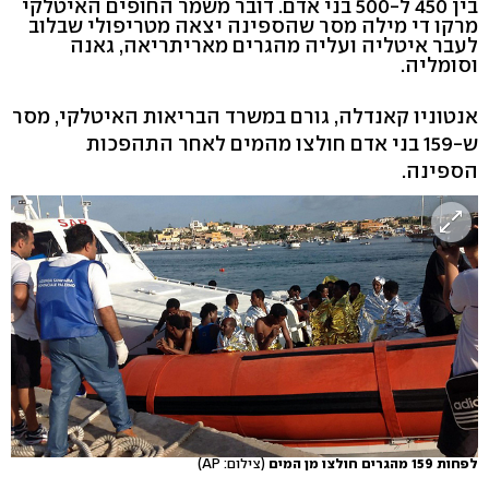
בין 450 ל-500 בני אדם. דובר משמר החופים האיטלקי
מרקו די מילה מסר שהספינה יצאה מטריפולי שבלוב
לעבר איטליה ועליה מהגרים מאריתריאה, גאנה
וסומליה.
אנטוניו קאנדלה, גורם במשרד הבריאות האיטלקי, מסר
ש-159 בני אדם חולצו מהמים לאחר התהפכות
הספינה.
לפחות 159 מהגרים חולצו מן המים
(צילום: AP)