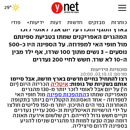
130 טבעו למוות באיטליה:
"רק החזקים שרדו"
בארץ המגף הוכרז על יום אבל לאומי לזכר
המהגרים האפריקנים שמתו בטביעת ספינתם
מול חופי האי למפדוזה. על הספינה היו כ-500
נוסעים - 3 נשים מתוך 100 שרדו, אף ילד מבין
ה-10 לא שרד. חשש לחיי 200 נעדרים
סוכנויות הידיעות
פורסם: 03.10.13, 20:00
רצו להתחיל בחיים חדשים בארץ חדשה, אבל סיימו
אותם בשקיות של גופות:
איטליה
הכריזה היום (יום
ה') על יום אבל לאומי לזכר יותר מ-130 מהגרים
מאפריקה שמתו ב
התהפכות ספינה
מול חופי האי
למפדוזה - אחד האסונות הקטלניים ביותר בתקופה
האחרונה במי הים התיכון. יותר מ-150 פליטים חולצו
על ידי הרשויות האיטלקיות וכ-200 עדיין נעדרים
וקיים חשש גדול לחייהם. רק שלשום אירעה תאונה
דומה שבה טבעו למוות 13 מהגרים שניסו להגיע
בספינה לדרום סיציליה.