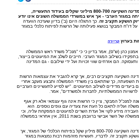
איפה הכסף? המדינה השקיעה 800-700 מיליוני שקלים בעידוד התעשייה,
ה במגזר הערבי - אך איש במשרדי הממשלה השונים אינו יודע
יוק הושקע תקציב זה
. כך התגלה היום (ב') בדיון שערכה הוועדה
על דו"ח המבקר בנושא פעילותה של הרשות לפיתוח כלכלי במגזר
ות בערוץ
קריירה
 אמנון כהן (ש"ס), אמר בדיון כי כי "מנכ"ל משרד ראש הממשלה
בתפקידו בשילוב המגזר הערבי. חייבים לשלב את המיעוטים בייצור,
תעסוקה. הם אזרחים שווי זכויות ועל ידי שילובם - גם המדינה
מדינה השקיעה תקציבים רבים, אך קרא להגביר את עצמאות הרשות
את השפעתה, כך שתתאם בין משרדי הממשלה ותבצע מעקב אחרי
ביעדים מדידים לשילוב המיעוטים. "יש לסייע לתעשיינים הערביים
 לרשויות הממשלתיות, לחברות ולמשרדים", אמר.
נה למנכ"ל המבקר, ציין כי הרשות אינה גוף עצמאי אלא רק אגף
לה ועליה לתאם כל העת את צעדיה עם גופים נוספים. הוא
העבירה מידע לקוי אל ועדת השרים למיעוטים המפקחת עליה, וכי
מאז פרישתו מהממשלה של השר אבישי ברוובמן בשנת 2011, אין אחראי בממשלה
גולן הוסיף כי המדינה השקיעה 800-700 מיליון שקל בפיתוח הכלכלי של המגזר, אך
ושקע תקציב זה. לדבריו, תעשיות מזהמות רבות נמצאות במגזר