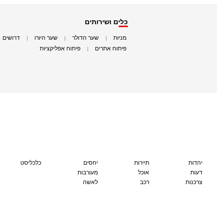
כלים ושירותים
מניות
שער הדולר
שער היורו
דרושים
|
|
|
|
פיתוח אתרים
פיתוח אפליקציות
|
|
יהדות
תיירות
יחסים
כלכליסט
דעות
אוכל
מעורבות
צרכנות
רכב
לאשה