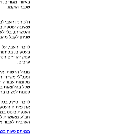
באזורי מגורים, 
שכבר הוקמו.
ח"כ חנין זועבי (
שאיננה עוסקת בה
והכשרתו, בלי לע
שניתן לקבל מהבנ
לדברי זועבי, על
בעסקים, בפיתוח 
עסק יהודיים הנ
ערבים.
מנהל הרשות, איימ
שקל בהלוואות בע
קטנות לנשים בת 22 מיליון שקל וכ-2,000 נשים כבר השתמשו ב
לדברי סייף, בכל
את פיתוח העסקי
הענקת בונוס במכ
הערבית לעבור מב
מצאתם טעות בכתב