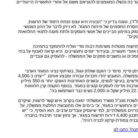
ועד כה נכשלו המאמצים להוציאם משם אל אזורי התעשייה הייעודיים
בל"ד), טענה בדיון כי "הבעיה היא עצם הנחת היסוד של הרשות,
סרת החסמים של פיתוח המגזר. לא ניתן לדבר על ההון האנושי
סוק במימון הביינים של אנשי העסקים ולתת מענה לתנאי ההלוואות
קים".
 הרשות מוטלות משימות רבות מדי ועליה להתמקד בתמיכה
אזורי תעשייה, ובעידוד יזמים ותעשיינים. היא קראה לאכוף על בתי
תמכים או נחשבים ספקים של הממשלה - להעסיק גם עובדים
ן סייף, סיפר כי הוקם שולחן עגול, בשיתוף נציגי המגזר הערבי
ומנכ"לי משרדי הממשלה, המגבש יחדו תכניות עבודה ומבצע אותם. "ייצרנו כ-4,000
מקומות עבודה חדשים, בעיקר לנשים, ובשנים האחרונות הוענקו יותר מ-350 מיליון
רבות מדינה לעסקים קטנים במגזר. בנוסף הוקמה קרן הלוואות
ה".
 לשכת מנכ"ל משרד ממשלתי ימונה בקרוב איש קשר לרשות, שיקדם
ם והתעשייה במגזר, וכי בימים אלו מתגבשת החלטת ממשלה, על
רזים ממשלתיים, למי שיעסיק עובדים ערבים. הוא הוסיף, כי "יש
תב"ע מאושרת לתכנון 4,400 דירות חדשות במגזר, אך נחוץ שינוי תרבותי בחברה
ניה צמודת-קרקע לבניה רוויה".
ה? כתבו לנו