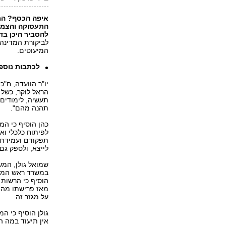
התעסוקה והצמיח
להסביר היכן בד
לביקורת המדינה 
המיעוטים.
לכתבות נוספ
יו"ר הוועדה, ח"כ
הראל לוקר, כשל 
תעשיה, לימודים ו
תהנה מהם".
כהן הוסיף כי ה
לפיתוח כלכלי ו
תפקודם ועמידתם 
לייצא, ולספק גם
שמואל גולן, המש
במשרד ראש הממש
הוסיף כי הרשות 
על מגזר זה.
אין תיעוד במה ה