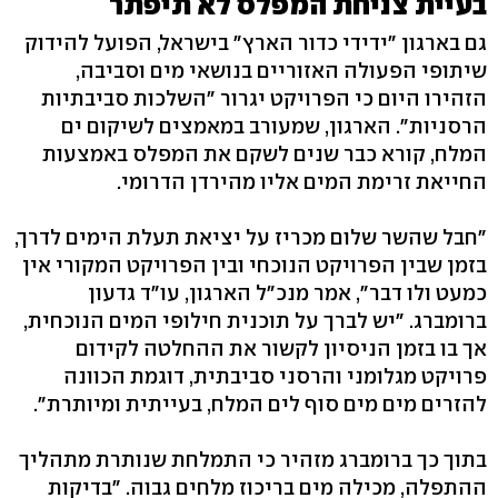
בעיית צניחת המפלס לא תיפתר
גם בארגון "ידידי כדור הארץ" בישראל, הפועל להידוק
שיתופי הפעולה האזוריים בנושאי מים וסביבה,
הזהירו היום כי הפרויקט יגרור "השלכות סביבתיות
הרסניות". הארגון, שמעורב במאמצים לשיקום ים
המלח, קורא כבר שנים לשקם את המפלס באמצעות
החייאת זרימת המים אליו מהירדן הדרומי.
"חבל שהשר שלום מכריז על יציאת תעלת הימים לדרך,
בזמן שבין הפרויקט הנוכחי ובין הפרויקט המקורי אין
כמעט ולו דבר", אמר מנכ"ל הארגון, עו"ד גדעון
ברומברג. "יש לברך על תוכנית חילופי המים הנוכחית,
אך בו בזמן הניסיון לקשור את ההחלטה לקידום
פרויקט מגלומני והרסני סביבתית, דוגמת הכוונה
להזרים מים מים סוף לים המלח, בעייתית ומיותרת".
בתוך כך ברומברג מזהיר כי התמלחת שנותרת מתהליך
ההתפלה, מכילה מים בריכוז מלחים גבוה. "בדיקות