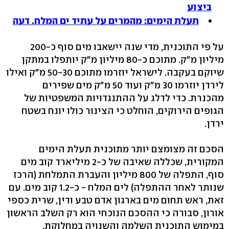
ביצוע
תעלת הימים: מהמרים על עתיד ים המלח. דעה
על פי התוכנית, מדי שנה יישאבו מים סוף כ-200
מיליון מ"ק. מתוכם כ-80 מיליון מ"ק יותפלו במתקן
שיוקם בעקבה. לישראל יוזרמו מתוכם 50-30 מ"ק ואילו
לירדן יוזרמו 30 מ"ק ועוד 50 מ"ק מים שפירים
מהכנרת. כדי לדלג על ההתנגדויות המשפטיות של
הגופים הירוקים, הוחלט כי הצינור כולו יונח בשטח
ירדן.
הסכם זה מצומצם יותר מתוכנית תעלת הימים
המקורית, שכללה שאיבה של כ-2 מיליארד קוב מים
סוף, התפלה של 800 מיליון והעברת התמלחת (הרכז
שנותר לאחר ההתפלה) לים המלח - כ-1.2 קוב מים. עם
זאת, ראש תחום מים בארגון אדם טבע ודין, שרית כספי
אורון, סבורה כי ההסכם הנוכחי הוא רק השלב הראשון
במימוש התוכנית השלמה והשנויה במחלוקת.