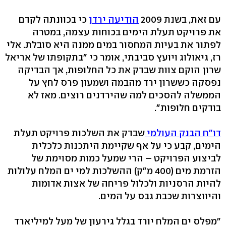
עם זאת, בשנת 2009
הודיעה ירדן
כי בכוונתה לקדם
את פרויקט תעלת הימים בכוחות עצמה, במטרה
לפתור את בעיות המחסור במים ממנה היא סובלת. אלי
רז, גיאולוג ויועץ סביבתי, אומר כי "בתקופתו של אריאל
שרון הוקם צוות שבדק את כל החלופות, אך הבדיקה
נפסקה כששרון ירד מהבמה ושמעון פרס לחץ על
הממשלה להסכים למה שהירדנים רוצים. מאז לא
בודקים חלופות".
דו"ח הבנק העולמי
שבדק את השלכות פרויקט תעלת
הימים, קבע כי על אף שקיימת היתכנות כלכלית
לביצוע הפרויקט – הרי שמעל כמות מסוימת של
הזרמת מים (400 מ"ק) ההשלכות למי ים המלח עלולות
להיות הרסניות ולכלול פריחה של אצות אדומות
והיווצרות שכבת גבס על המים.
"מפלס ים המלח יורד בגלל גירעון של מעל למיליארד