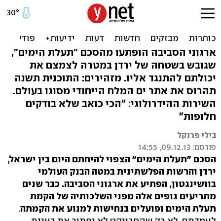
התנגדויות לתעלת הימים:
תחסל את ים המלח
ארגוני הסביבה הופתעו מהסכם "תעלת הימים",
שגובש בשטחה של ירדן במטרה לצמצם את
יכולתם להתנגד אליו. מזהירים: התוכנית תשנה
תהרוס את אתר ים המלח הייחודי מסוגו בעולם.
השירות ההידרולוגי: "הכי כואב שלא בודקים
חלופות"
בילי פרנקל
פורסם: 09.12.13, 14:55
הסכם "תעלת הימים" הצפוי להיחתם היום בין ישראל,
ירדן והרשות הפלשתינית במטה הבנק העולמי
בוושינגטון, הפתיע את ארגוני הסביבה. כבר שנים
מתריעים גופים אלה מפני השלכותיה של הקמת
תעלת הימים ופועלים בנחישות למנוע את הקמתה
.
לעמדתם, לא רק שהפרויקט לא יפתור את בעיית