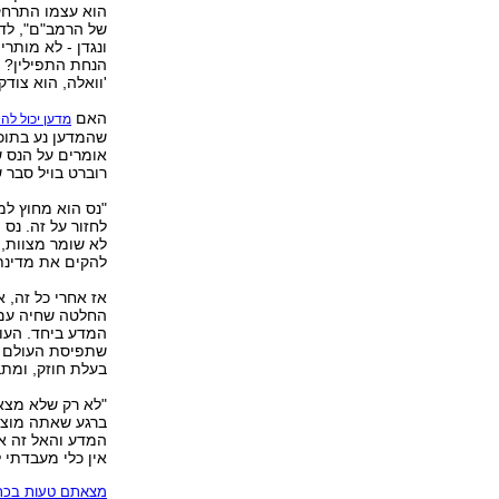
הוא עצמו התרחק
של הרמב"ם", לדב
ונגדן - לא מותר
הנחת התפילין? ע
'וואלה, הוא צודק
האם
מדען יכול לה
שהמדען נע בתוכן
אומרים על הנס 
רוברט בויל סבר 
"נס הוא מחוץ למ
לחזור על זה. נס ה
לא שומר מצוות, 
להקים את מדינת
אז אחרי כל זה, 
החלטה שחיה עם
המדע ביחד. העוב
שתפיסת העולם ה
בעלת חוזק, ומתב
"לא רק שלא מצאת
ברגע שאתה מוצא 
המדע והאל זה או
אין כלי מעבדתי ל
מצאתם טעות בכתב