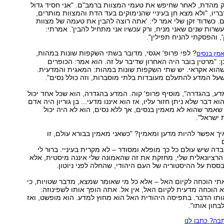
 מהדת, לאחר שחיפש את טעמי המצוות ברמב"ם. "אני חסיד גדול
ריו, "ולא מצא חן בעיניי שהנימוקים בעד הדת והמצוות מותרים,
ים. כשדוד זקן שלי אמר לי: 'אתה רוצה להבין את טעמה של מצוות
שרות שנים שאני מניח, ורק עכשיו אני מתחיל להבין'. אמרתי:
', והפסקתי להניח תפילין".
? לפי פרופ' אגסי, מדובר בשתי השקפות שונות במהות,
אמין בנסים
: "מרטין בובר היה האחרון שדיבר על זה. הוא אמר: הכופרים
שהוא אקראי. יש שתי השקפות שונות במהות: המאגית והמדעית.
שעל המדע להתעלם מעובדות בלתי מוסברות, וזה כולל נסים".
דע, בהגדרה", מוסיף פרופ' קוה. המדע בהגדרה, הוא שכל אחד יכול
וא דבר שלא ניתן חזור עליו, אז הוא איננו מדעי... בן גוריון היה אדם
שאמר שהוא לא מאמין בנסים, אך ללא נסים, הוא לא היה יכול
 ישראל".
איך אפשר להיות מדען ומאמין? "כשאני מאמין בבורא עולם, זו
דה שיש עולם כל כך מופלא ומסודר – לא מקרית בעיניי. ברור לי
רציונאלית שלי, מחזקת את זה שהאמונה שלי איננה מיסטית, אלא
ססת על ההיסטוריה של העם היהודי, שהחלה לפני ניוטון.
י הוכחה לקיום האל – אלא כל מי שאומר שמצא, מדבר שטויות, כי
הוכחה מדעית לקיום האל, אין אל. אתה הופך אותו לשפינוזה:
תו הדבר. בתפיסה היהודית האל הוא מחוץ למדע. הוא מופשט, ואז
בחון אותו".
ה? כתבו לנו