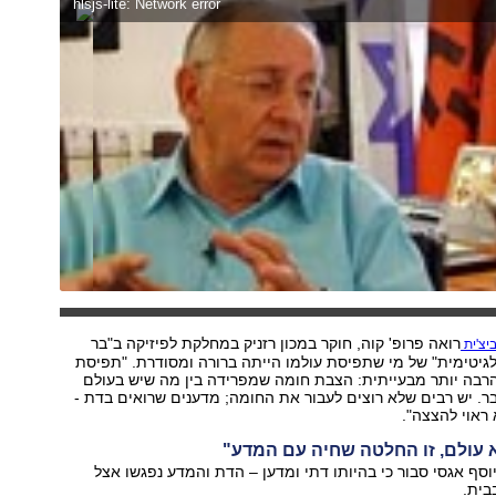
hlsjs-lite: Network error
רואה פרופ' קוה, חוקר במכון רזניק במחלקת לפיזיקה ב"בר
יצ'ית
לגיטימית" של מי שתפיסת עולמו הייתה ברורה ומסודרת. "תפיסת
רבה יותר מבעייתית: הצבת חומה שמפרידה בין מה שיש בעולם
. יש רבים שלא רוצים לעבור את החומה; מדענים שרואים בדת -
ראוי להצצה".
 עולם, זו החלטה שחיה עם המדע"
יוסף אגסי סבור כי בהיותו דתי ומדען – הדת והמדע נפגשו אצל
בית.