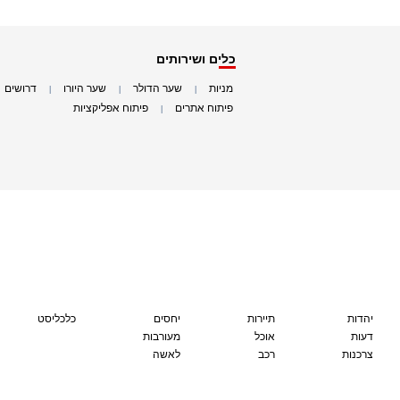
כלים ושירותים
מניות
שער הדולר
שער היורו
דרושים
|
|
|
|
פיתוח אתרים
פיתוח אפליקציות
|
|
יהדות
תיירות
יחסים
כלכליסט
דעות
אוכל
מעורבות
צרכנות
רכב
לאשה