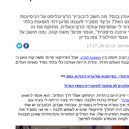
מין בנס? מה חשב ליבוביץ' הרציונליסט על הניסיונות
ם האל? וכיצד מסביר לעצמו מדען דתי תופעות בלתי
ור לי שתפיסת עולמי הרציונאלית, מחזקת את זה
איננה מיסטית", אומר פרופ' משה קווה. ומה חושב על
אגסי החילוני? צפו בדיון
ורסם: 26.12.13, 17:27
הציב חומה בין
, אבל הפיזיקאי פרופ' משה קוה טוען כי
'
האמונה למדע
בנת העולם הדתי, והדת הייתה ועודנה כלי בלתי נפרד מארגז הכלים
>>
יהודי - בפייסבוק של ערוץ היהדות. כנסו
לוהים לא מתנגד לתיאוריית המפץ הגדול
"הרבה דברים שני יודע היום ביהדות, התחזקו אצלי דרך המדע", הוא אומר ל-ynet
". "אפילו ברכת הלבנה: כשהייתי צעיר הייתה לי בעיה עם
ודית
איך נוצרת ערפילית בשמיים, ונוכחתי שברוב הכוכבים יש שתי
נו היה תהליך פיזיקאלי שהביא לשמש ולבנה – אז אני מסביר את
ות המדעית שלו. את המילים המוזרות והמיוחדות שאינן מובנות
ל לקחת מהמדע ולנסות לפרשן".