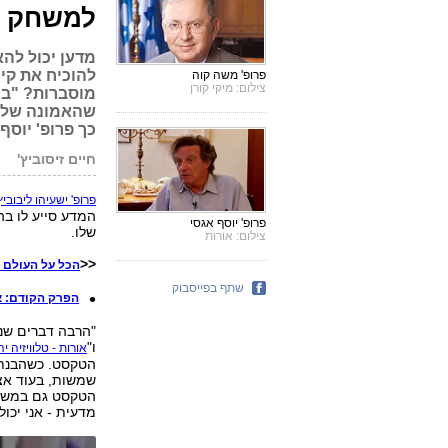
למשחק
מדען יכול להא
להוכיח את קיו
פרופ' משה קוה
צילום: מיקי קורן
מוסברות? "בר
שהאמונה שלי 
כך פרופ' יוסף 
חיים זיסוביץ'
פ
פרופ' ישעיהו ליבוביץ
המדע סייע לו בה
פרופ' יוסף אגסי
שלו.
צילום: אורות
<<
הכל על העולם ה
שתף בפייסבוק
הפרק הקודם: א
ו"
אורות - טלוויזיה יה
הטקסט. כשהבנתי 
שמשות, בעוד אצל
הטקסט גם במשמע
מדעית - אני יכו