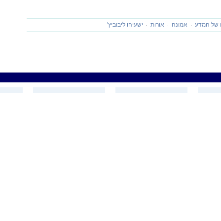
ה של המדע
אמונה
אורות
ישעיהו ליבוביץ'