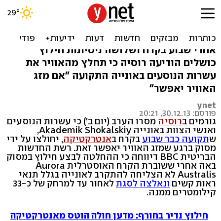
חפש באנטרקטיקה: מסוק
יחלץ נוסעי האונייה
אחרי שבוע בקרח ושלושה ניסיונות חילוץ
כושלים הודיעה רוסיה כי תחלץ מהאוויר את
עשרות הנוסעים באונייה התקועה "אם מזג
האוויר יאפשר"
ynet
פורסם: 30.12.13, 20:21
גורמים ב
רוסיה
מסרו הערב (יום ב') כי עשרות הנוסעים
ואנשי הצוות באונייה Akademik Shokalskiy,
ש
תקועה כבר שבוע
בקרח ב
אנטרקטיקה
, יחולצו על ידי
מסוק ברגע שמזג האוויר יאפשר זאת. רשת החדשות
הבריטית BBC דיווחה כי ההחלטה לבצע חילוץ במסוק
באה אחרי ששוברת הקרח האוסטרלית Aurora
Australis לא הצליחה להתקרב לאונייה בגלל תנאי
ראות קשים
ונאלצה לסגת
לאחור עד למרחק של כ-33
קילומטרים ממנה.
חילוץ נדיר בחורף: מדען חולה הוטס מאנטרקטיקה