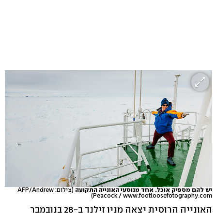
יש להם מספיק אוכל. אחד מנוסעי האונייה התקועה
(צילום: AFP/Andrew
Peacock / www.footloosefotography.com)
האונייה הרוסית יצאה מניו זילנד ב-28 בנובמבר