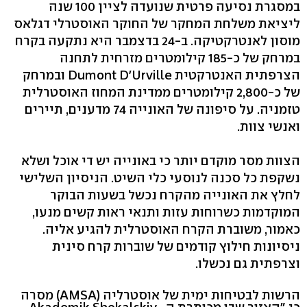
במסגרת נסיעה פרטית שנועדה לציין 100 שנה
ליציאת משלחת המחקר של החוקר האוסטרלי דגלאס
מוסון לאנטרקטיקה. ב-24 בדצמבר היא נתקעה בקרח
במרחק של כ-185 קילומטרים מזרחית לתחנה
הצרפתית האנטרקטית Dumont D'Urville ובמרחק
של כ-2,800 קילומטרים ממדינת המחוז האוסטרלית
טזמניה. על סיפונה של האונייה 74 מדענים, תיירים
ואנשי צוות.
הצוות מסר מוקדם יותר כי באונייה יש די אוכל ושלא
נשקפת כל סכנה לנוסעי כלי השיט. הניסיון השלישי
לחלץ את האונייה מהקרח נכשל בשעות הבוקר
המוקדמות כשרוחות עזות ותנאי ראות קשים מנעו,
כאמור, משוברת הקרח האוסטרלית להגיע אליה.
ניסיונות חילוץ קודמים של שוברות קרח סינית
וצרפתית גם נכשלו.
הרשות לבטיחות ימית של אוסטרליה (AMSA) מסרה