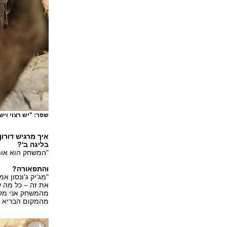
שפר: "יש רצוי ויש
איך מרגיש דורו
בליגה ב'?
"המשחק הוא אות
והתפאורה?
את זה – כל מה ש
מהמשחק אני מקבל
מהמקום הבריא ש