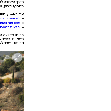
הדרך הארוכה למ
מתחלף לירוק, ו
עוד ב-ynet ספורט:
לא תאמינו איזה
צפו: מסי בהפוך
הליגות הנמוכ
מביתו שבקצה המו
השמיים. בחצר עו
ספונטני. שפר לא