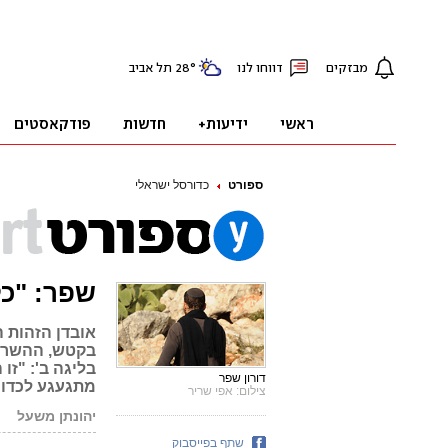
ספורט
כדורסל ישראלי
שפר: "כל
אובדן הזהות 
בקטש, ההשראה
בליגה ב': "זו
דורון שפר
מתגעגע לכדורס
צילום: אפי שריר
יהונתן משעל
פ
שתף בפייסבוק