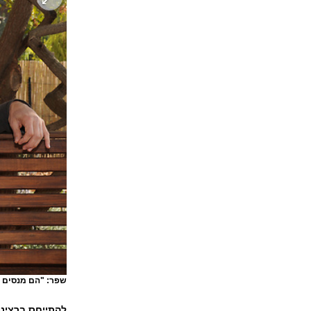
שפר: "הם מנסים כ
להתייחס ברצינ