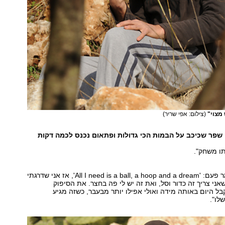
 מצוי"
(צילום: אפי שריר)
ן שפר שכיכב על הבמות הכי גדולות ופתאום נכנס לכמה דקות
ו משחק".
"מג'יק ג'ונסון אמר פעם: 'All I need is a ball, a hoop and a dream', אז אני שדרגתי
אני צריך זה כדור וסל, ואת זה יש לי פה בחצר. את הסיפוק
 היום באותה מידה ואולי אפילו יותר מבעבר, כשזה מגיע
לו".