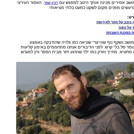
ושב אמירים מכינה אותך היטב למפגש עם
. האפור העירוני
דורון שפר
הרעשים מפנים מקום לשקט כמעט בלתי מציאותי.
 כוכב על חוזר לאירופה
 על הפוך
ות בסכנת השבתה
שב נשקף נוף שווייצרי שנראה כמו גלויה שהודבקה באמצע
מד סל בלי קרש. לפני הדיבורים אנחנו מתחממים באימון קליעות
 מחטיא. מחייך וזורק כמו ילד שהרגע חזר מבית הספר ורץ למגרש.