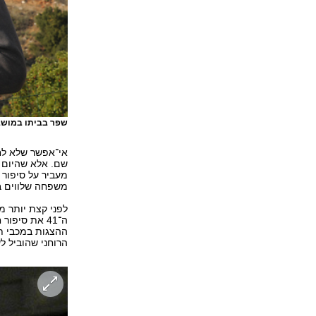
שפר בביתו במושב
אי־אפשר שלא לחו
שם. אלא שהיום א
מעביר על סיפור ח
משפחה שלווים במ
לפני קצת יותר מח
ה־41 את סיפ
ההצגות במכבי ת
הרוחני שהוביל ל