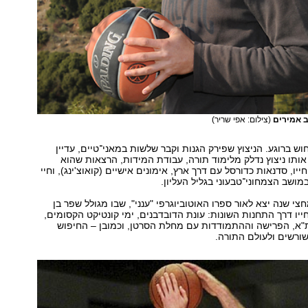
 אמירים
(צילום: אפי שריר)
ש ברוגע. הניצוץ שפירק הגנות וקבר שלשות במאני־טיים, עדיין
ותו ניצוץ נדלק מלימוד תורה, עבודת המידות, הרצאות שהוא
ייו, סדנאות כדורסל עם דרך ארץ, אימונים אישיים (קואוצ'ינג), וחיי
ושב הצמחוני־טבעוני בגליל העליון.
צי שנה יצא לאור ספרו האוטוביוגרפי "ענני", שבו מגולל שפר בן
ור חייו דרך התחנות השונות: עונת הדובדבנים, ימי קונטיקט הקסומים,
"א, הפרישה וההתמודדות עם מחלת הסרטן, וכמובן – החיפוש
שורשים ולעולם התורה.