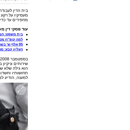
בית הדין לעבודה
מעסיקיו על רקע 
מחפירים עד כדי
עוד פסקי דין מענ
בית משפט: חברת AIG ביזתה את כ
למה קופ"ח מסת
95 אלף ש' בשנה: שיקום פלילי בהיבט הכספי
העליון קבע: מ
ב
שירותים וניקיון
הוא גילה שלא שו
תחושותיו וחשדות
למענה, הודיע למ