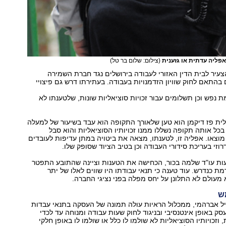
אפליה עדתית או גזענית
(צילום: שלום בר טל)
עיר לבית הדין האזורי לעבודה בירושלים נגד חברת השמירה
 בהתאם לחוק שוויון הזדמנויות בעבודה. בעתירתו דרש גם פיצויי
מת נפש וכן תשלומים עבור זכויות סוציאליות שונות, שלטענתו לא
ית פז דיקמן הוא טען שלאורך התקופה הוא עבד בשיעור של למעלה
שרה. בכל אותה תקופה נשללו ממנו זכויותיו הסוציאליות והוא סבל
וצאו. אפליה זו, לטענתו, מצאה את ביטויה במתן עדיפות לעובדים
וזי בעריכת סידורי העבודה וכן בטיב הציוד שסופק שלו.
ת עו"ד שלמה בכור, הכחישה את הטענות וציינה שהתובע התפטר
ת כנדרש. עוד טענה כי תנאי עבודתו היו שווים לאלו של יתר
א מעולם לא התלונן על יחס מפלה בפני נציגי החברה.
ש
יל אברהמי, ממכלול הראיות עולה תמונה של העסקה בתנאי עבדות
ק באופן אינטנסיבי ובניגוד לחוק שעות עבודה ומנוחה עד לכדי
 36 שעות, וזכויותיו הסוציאליות לא שולמו לו כלל או שולמו לו באופן חלקי