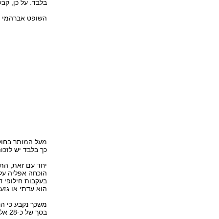
בלבד. על כן, קב
השופט אברהמי מ
מעל המותר בחוק
כך בלבד יש לזכות א
יחד עם זאת, התב
הוכחה אפליה על ר
בעקבות חילופי ד
הוא עדתי או גזענ
משכך נקבע כי הנ
בסך של כ-28 אלף שקל, בתוספת הוצאות משפט של 5,000 שקל.