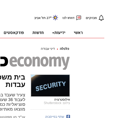
כלכלה
דיני עבודה
בית משפ
עבדות
צעיר שעבד בח
לעבוד
אילוסטרציה
צילום: Shutterstock
סוציאליות כנ
מוצאו מאתיופ
שתף בפייסבוק
עו"ד חן ספקטור