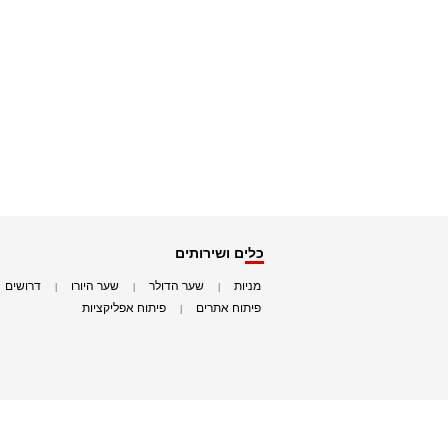
כלים ושירותים
מניות
שער הדולר
שער היורו
דרושים
|
|
|
|
פיתוח אתרים
פיתוח אפליקציות
|
|