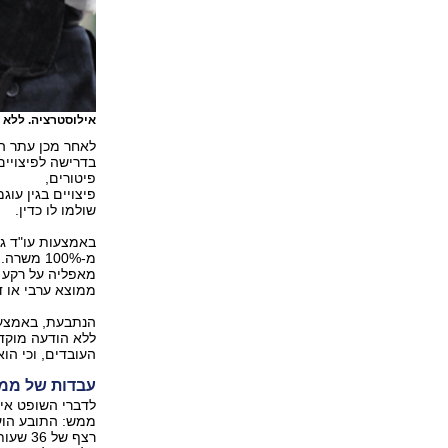
אילוסטרציה. ללא 
לאחר מכן עתר הצ
בדרישה לפיצויים
פיטורים,
פיצויים בגין עוג
שולמו לו כדין.
באמצעות עו"ד גל
מ-100% מ
מאפליה על רקע מ
ממוצא ערבי או דר
הנתבעת, באמצעו
ללא הודעה מוקדמ
העובדים, וכי הו
עבדות של ממ
לדברי השופט אי
ממש: התובע הועס
רצף של