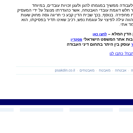
 לעבודה ממשיך במגמתו להגן ולעגן זכויות עובדים, במיוחד
 חלש דוגמת עובדי האבטחה, אשר כהגדרתו מנוצל על ידי המעסיק
 מחפירה. בנוסף, בכך שבית הדין קבע כי חריגה גסה מחוק שעות
ווה עילה לפיצוי על עוגמת נפש, רכיב שאינו תדיר בפסיקתו, הוא
ד אתי.
הדין המלא –
לחצו כאן
בות אתר המשפט הישראלי
פסקדין
עוסק בין היתר בתחום דיני העבודה
ה? כתבו לנו
ה
אבטחה
מאבטח
מאבטחים
psakdin.co.il