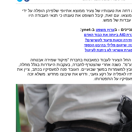
 דחה את טענותיו של צעיר ממוצא אתיופי שלפיהן הופלה על ידי
מוצאו. עם זאת, קיבל השופט את טענתו כי תנאי העבודה היו
 עבדות של ממש.
יינים - ב
ב-ynet:
ערוץ משפט
בוד האדם
ירה זכאות סיעוד לקשישים?
סגרת אשראי לא ניתנת לעיקול
ספטמבר 2008 החל הצעיר לעבוד כמאבטח בחברת "מיקוד שמירה אבטחה
 בע"מ". כשנה אחרי שהצטרף לחברה, בעקבות היעדרות בגלל מחלה,
בץ למשמרות במשך שבועיים. העובד פנה למעסיקיו בכתב, ציין את
יו לאפליה על רקע גזעני, ודרש את שיבוצו מחדש. משלא זכה
עסיקיו על התפטרותו.