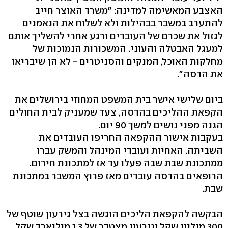
האצבע המאשימה למדינה: "משרד האוצר חייב
להתערב במשבר בבהילות ולא לשלוח את הנאמנים
לגזול את שכרם של העובדים ורגע אחרי להשליך אותם
למעגל האבטלה והעוני. המשכורות הנמוכות של
מחלקות האוכל, המנקים והסניטרים - לא הן שיבריאו
את הדסה".
ביום שלישי אישר בית המשפט המחוזי בירושלים את
הקפאת ההליכים בהדסה, צעד שמעניק לבית החולים
הגנה מפני נושים למשך 90 יום.
בעקבות אישור ההקפאה החריפו העובדים את
השביתה. האחיות ועובדי המינהל והמשק עברו
ממתכונת שבת שבה פעלו עד אז למתכונת חירום.
הרופאים בהדסה עובדים מאז פרוץ המשבר במתכונת
שבת.
הבקשה להקפאת הליכים הוגשה בצל גירעון שוטף של
300 מיליון שקל וגירעון מצטבר של 1.3 מיליארד שקל.