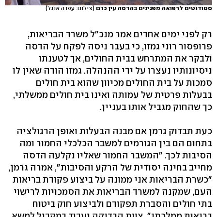
סטודנטים לרפואה מפגינים בהדסה עין כרם
(צילום: עפרה אנגל)
רק לפני ימים אחדים אמר מנכ"ל משרד הבריאות,
פרופסור רוני גמזו, כי בעבר ניסה לפקח על הדסה
ולבקר את המתרחש בבית החולים, אך לטענתו
ניסיונותיו נעצרו על ידי ההנהלה. גמזו הודה שאין לו
סמכות על בית החולים מכיוון שהוא בית חולים
בבעלות פרטית של עמותה ואינו בית חולים ממשלתי,
כך שהחוק מגביל אותו בעניין.
כעת תבדוק גרמן אם מבנה הבעלות ואופן הרגולציה
בתחום הם בין הגורמים למשבר הכלכלי החמור ומה
הסיבות לכך. "המשבר החמור שאליו נקלעה הדסה
מחייב בחינה יסודית של הרקע והסיבות", אמרה גרמן,
"כשרת הבריאות אני ממונה על ביצוע פקודת בריאות
העם, שמקנה למשרד הבריאות את הסמכויות לרישוי
בתי חולים והסברת תפקודם ולביצוע חוק ביטוח
בריאות ממלכתי". צוות הבדיקה יעבוד במקביל למשא