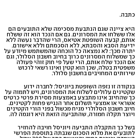
כתבה.
היא ציינה שגם הנתבעת מסכימה שלא התובעים הם
אלו ששלחו את המסרונים. גם אם הנכד הוא זה ששלח
אותם, קבעה השופטת אטיאס, הרי שהדבר נעשה ללא
ידיעת הסבא והסבתא, ללא הסכמתם וללא אישורם.
יתרה מכך: לא נמצאה כל הוכחה שהמשתמש מיודע על
כך שמשלוח המסרונים כרוך בחיוב חשבון הסלולר, וגם
אם הנכד שלח אותם, הרי שעל פי חוק זוהי פעולה
משפטית בטלה, שכן הוא קטין ואינו רשאי לרכוש
שירותים המחויבים בחשבון סלולר.
בנקודה זו נזפה השופטת ביוניסל: לחברה ידוע
שקטינים עלולים לשלוח את המסרונים, ויש לתמוה על
כך שהחיוב אינו מתבצע באמצעות מסירת פרטי כרטיס
אשראי או אמצעי תשלום אחר הנגיש פחות לקטינים.
חיוב חשבון הסלולרי מניח מכשול בפני הורי הקטינים
ויוצר תקלה חמורה, שהתביעה הזאת היא דוגמה לה.
בשל כך התקבלה התביעה ויוניסל חויבה להחזיר
לתובעים את מלוא הסכום שגבתה בתוספת הפרשי