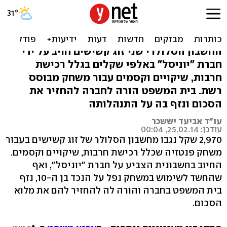
סבא תבע: אני לא משתתף
במשחקי פנטזיה
החשבון הסלולרי שני זוג קשישים חויב על ידי
חברת "יוניסל" באלפי שקלים בגלל רכישת
חרבות, שיקויים וקסמים עבור משחק מבוסס
רשת. בית המשפט הורה לחברה להחזיר את
הסכום ונזף בה על התנהלותה
עו"ד אביעד יששכר
עודכן: 25.02.14, 00:04
2,970 שקל נגבו מחשבון הסלולר של זוג קשישים בעבור
משחק פנטזיה שכלל רכישת חרבות, שיקויים וקסמים.
החיוב בחשבונית הצביע על חברת "יוניסל", ואף
שהחשד לשימוש במשחק נפל על הנכד בן ה-10, נזף
בית המשפט בחברה והורה לה להחזיר להם את מלוא
הסכום.