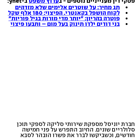
פסקי דין מענייניים נוספים - ב
ערוץ משפט
ב-ynet:
תג מחיר: על שוטרים אלימים שלא מזדהים
לקוח הושפל בקאנטרי. הפיצוי: 180 אלף שקל
פוטרה בהריון: "יותר מדי מורות בגיל פוריות"
בני דודים ילדו תינוק בעל מום – ותבעו פיצוי
חברת יוניסל מספקת שירותי סליקה לספקי תוכן
סלולריים שונים. החיוב התפרש על פני חמישה
חודשים, וכשביקשו לברר את פשרו הובהר לסבא