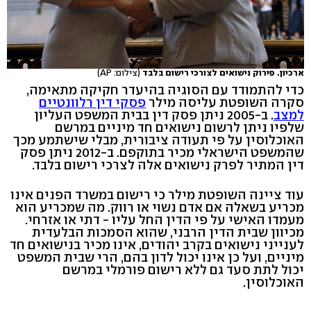
ארכיון. פירוק נישואים לצורכי רישום בלבד
(צילום: AP)
כדי להתמודד עם הסוגיה בהיעדר חקיקה מתאימה,
סקרה השופטת עליסה מילר
פסקי דין רלוונטיים
למצב
. ב-2005 ניתן פסק דין בבית המשפט העליון
שלפיו ניתן לרשום נישואים חד מיניים במרשם
האוכלוסין על פי תעודה ציבורית, מבלי שישתמע מכך
שהמשפט הישראלי מכיר בתוקפם. ב-2012 ניתן פסק
דין המתיר לפרק נישואים אלה לצרכי רישום בלבד.
עוד ציינה השופטת מילר כי רישום במשרד הפנים אינו
מכריע בשאלה אם אדם נשוי או רווק. מה שמכריע הוא
מעמדו האישי על פי הדין החל עליו - דתי או אזרחי.
מכיוון שבית הדין הרבני, שהוא הסמכות הבלעדית
לענייני נישואים בקרב יהודים, אינו מכיר בנישואים חד
מיניים, ועל כן אינו יכול לדון בהם, הרי שבית המשפט
יכול לתת סעד גם ללא רישום פורמלי במרשם
האוכלוסין.