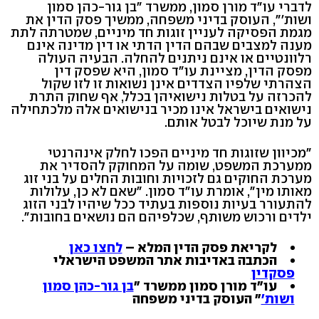
לדברי עו"ד מורן סמון, ממשרד "בן גור-כהן סמון
ושות'", העוסק בדיני משפחה, ממשיך פסק הדין את
מגמת הפסיקה לעניין זוגות חד מיניים, שמטרתה לתת
מענה למצבים שבהם הדין הדתי או דין מדינה אינם
רלוונטיים או אינם ניתנים להחלה. הבעיה העולה
מפסק הדין, מציינת עו"ד סמון, היא שפסק דין
הצהרתי שלפיו הצדדים אינן נשואות זו לזו שקול
להכרזה על בטלות נישואיהן בכלל, אף שחוק התרת
נישואים בישראל אינו מכיר בנישואים אלה מלכתחילה
על מנת שיוכל לבטל אותם.
"מכיוון שזוגות חד מיניים הפכו לחלק אינהרנטי
ממערכת המשפט, שומה על המחוקק להסדיר את
מערכת החוקים גם לזכויות וחובות החלים על בני זוג
מאותו מין", אומרת עו"ד סמון. "שאם לא כן, עלולות
להתעורר בעיות נוספות בעתיד ככל שיהיו לבני הזוג
ילדים ורכוש משותף, שכלפיהם הם נושאים בחובות".
לקריאת פסק הדין המלא –
לחצו כאן
הכתבה באדיבות אתר המשפט הישראלי
פסקדין
עו"ד מורן סמון ממשרד "
בן גור-כהן סמון
ושות'
" העוסק בדיני משפחה