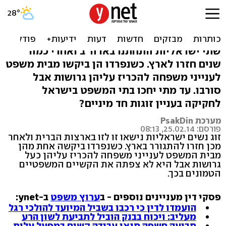
בנות זוג במלכוד: חתונה
בחו"ל, גירושים בארץ
שתי ישראליות התחתנו בארה"ב ואחרי כמה
שנים חזרו לארץ. כשנפרדו הן ביקשו מבית משפט
לענייני משפחה להכריז עליהן גרושות אבל
סורבו. עד מתי יחכו בתי המשפט בישראל
לחקיקה בעניין זוגות חד מיניים?
מערכת PsakDin
פורסם: 25.02.14, 08:13
זוג נשים ישראליות נישאו זו לזו בארצות הברית ולאחר
מכן חזרו להתגורר בארץ. כשנפרדו ביקשה אחת מהן
מבית המשפט לענייני משפחה להכריז עליהן כעל
גרושות אבל היא לא צפתה את הקשיים המשפטיים
הטמונים בכך.
פסקי דין מעניינים נוספים - ב
ערוץ משפט
ב-ynet:
הועמדו לדין כי רכבו בשביל המיועד להולכי רגל
מעליב: ויכוח בבנק הוביל לתביעת לשון הרע
תביעה חשפה תנאי עבודה קשים במפעל עלית