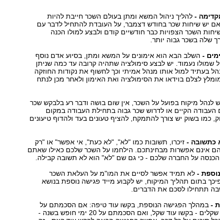
להליך ניהול המשא ומתן בעולם השכר חייבת להיות
אם יש שיחות שכר בחודש דצמבר, על העובדת להתחיל לדבר עם
חות השכר הצפויות כבר חודשיים קודם ולבצע למולו הכנה
 שלה בשכר גבוה יותר.
השלב הבא הוא אימונים על המשא ומתן, בסיוע אדם נוסף
שמולו נעמוד. יש לבצע סימולציה שתהיה קרובה עד כמה שניתן
נהל בעתיד למול אותו מנהל אמיתי וכך לחשוף את נקודות החוזקה
ומלץ לצלם בוידאו את הסימולציה ואת האימון ולאחר מכן לנתח
ש לנהל מיקוח בפועל על השכר, אין שום בושה ודבר רע בלבקש שכר
 העבודה הקיים או לדרוש שכר גבוה בתחילת העבודה במקום
, כמו בשוק יש צורך להתמקח, להציף טעונים בעד ולהדוף טיעונים
זיכרו, תשובות כמו "לא", "לא כעת", אי אפשר" או "רק
ם אינם אפשרות מבחינתכם. הילחמו על השכר שלכם כאילו שאתם
כנסה על החברה שלכם - כי גם שם "לא" הוא לא תשובה קבילה.
לא תמיד אפשר לסיים את המו"מ על העלאת השכר
כך בתום תהליך המיקוח, יש לקבוע מייד פגישה נוספת בנושא
ה תתחילו לסכם את הדברים.
במהלך הפגישה הנוספת, בקשו עוד טיפה: אם הסכמתם על
העלאה של מאה שקלים - בקשו עוד שקל, ואם הסכמתם על 20 ימי חופש בשנה -