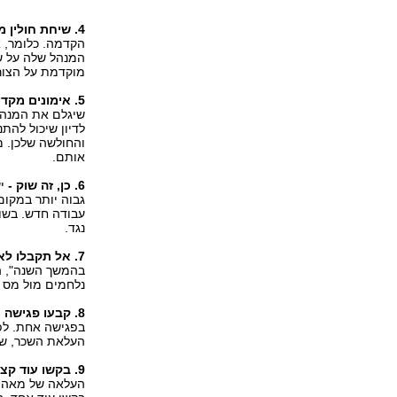
4. שיחת חולין מקדימה -
הקדמה. כלומר, 
המנהל שלה על שי
מוקדמת על הצורך
5. אימונים מקדימים -
שיגלם את המנהל 
לדיון שיכול להת
והחולשה שלכן. מ
אותם.
6. כן, זה שוק -
י
גבוה יותר במקום
עבודה חדש. בשוק
נגד.
7. אל תקבלו לא כתשובה -
בהמשך השנה", ה
נלחמים מול מס ה
8. קבעו פגישה נוספת -
בפגישה אחת. לפי
העלאת השכר, שב
9. בקשו עוד קצת -