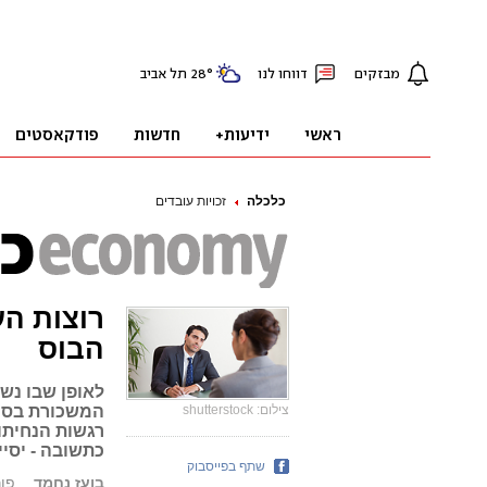
כלכלה
זכויות עובדים
רוצות ה
הבוס
לאופן שבו נש
צילום: shutterstock
המשכורת בסוף
רגשות הנחיתות
כתשובה - יסיי
שתף בפייסבוק
בועז נחמד
פורסם: 