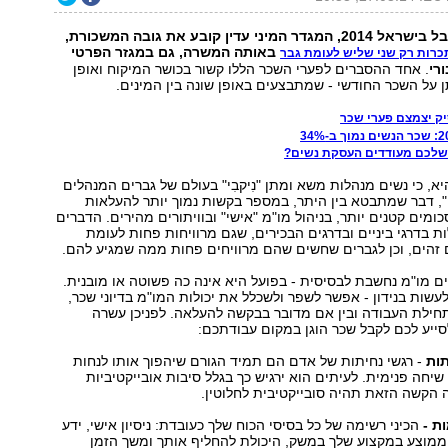
קשה להאמין, אבל בישראל 2014, המגדר המיני עדין קובע את גובה המשכורת,
באותה המשרה, גם במגזר הפרטי
רות רק שני שליש לעומת גבר
רי
. אחד ההסברים לפערי השכר הללו קשור בכושר המיקוח ואופן
 על השכר החודשי - שמתבצעים באופן שונה בין המינים.
ק יצמצם פערי שכר
שלכם מעודדים העסקת נשים?
א, כי נשים מנהלות משא ומתן "נִיקבִי" בעולם של גברים המנהלים
", דבר שמתבטא בין היתר, במספר בקשות נמוך יותר להעלאות
ומים קטנים יותר, בניהול מו"מ "אישי" ובוויתורים מהירים. הדברים
ות בדרגי ביניים ובדרגים הבכירים, שגם מרוויחות פחות לעומת
 זהים, וכן לגברים שחשים שהם מרוויחים פחות ממה שמגיע להם.
ם מו"מ נחשבת לבסיסית - בפועל היא אינה כה פשוטה או מובנית.
עשות בנידון - אפשר לשפר ולשכלל את יכולות המו"מ בדיוני שכר,
חילת העבודה ובין אם מדובר בבקשה להעלאה. לפניכן עשרה
סייע לכם לקבל שכר הוגן במקום עבודתכם:
- רגשי נחיתות של אדם הם תמיד הגורם שיהפוך אותו לנחות
שיחה פנימית. לעיתים הוא ירגיש כך בגלל סיבות אובייקטיביות
הקשה הזאת תהיה סובייקטיבית לחלוטין.
הכיני רשימה של כל בסיסי הכוח שלך כעובדת: ניסיון אישי, ידע
מוצע במקצוע שלך במשק, היכולת להחליף אותך ומשך הזמן