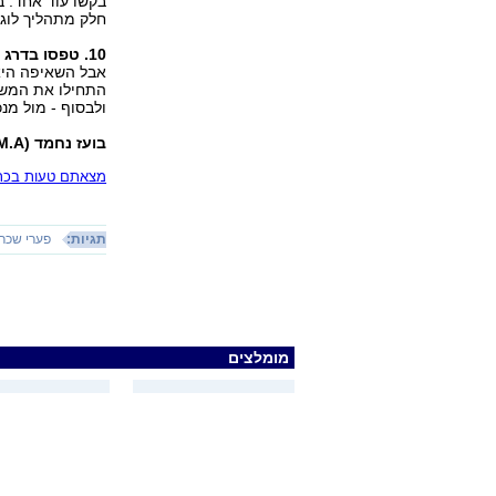
בקשו עוד אחד. ב
חלק מתהליך לוגי
10. טפסו בדרג הניהולי -
אבל השאיפה היא 
התחילו את המשא
ולבסוף - מול מנ
בועז נחמד (M.A.) – יועץ ארגוני ומחבר הספר "מומחה משא ומתן".
מצאתם טעות בכתב
תגיות:
פערי שכר
מומלצים