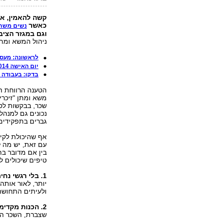
כאשר
נשים משתכ
וגם במגזר הציבו
ניהול המשא ומתן
לראשונה: מעסי
יום האישה 2014: שכר הנשים נמוך ב-34%
בדקו: בעבודה 
הטענה הרווחת הי
משא ומתן "זיכרי
שכר, בבקשות לסכ
נכונים גם למנהל
גברים בתפקידים
אף שהיכולת לקיי
עם זאת, יש מה ל
בין אם מדובר בת
טיפים שיכולים ל
1. בלי רגשי נחיתות
יותר, לאור אותה 
ולעיתים התחושה 
2. הכנות מקדימות -
שצברת, השכר המ