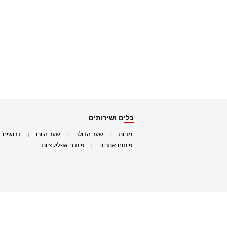
כלים ושירותים
מניות
שער הדולר
שער היורו
דרושים
|
|
|
|
פיתוח אתרים
פיתוח אפליקציות
|
|