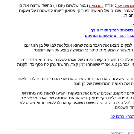
:
אזרח
נעצר שלשום (יום ו') בחשד שרצח את בן
ם אפריקה
זימבבואה
שעבר. שכנים של האישה בעיר קייפטאון דיווחו למשטרה על צעקות
הבית.
:
בשכונה: הנסיך הארי מובך
בה', ההורים שיספו גרונותיהם
למקום מצאו את הגבר בעת שהוא אוכל את לבו של בן הזוג עם
ר המשטרה המקומית סיפר כי המעשה בוצע על רקע רומנטי.
ולה כי החשוד ביקש בביתה של זוגתו לשעבר, שם היא מתגוררת
עם בן זוגה הנוכחי, גבר בן 62. אחרי ששוחחו זמן קצר, החשוד נתן לה כסף כדי לקנות
ורה היא עזבה את הבית והשאירה את שני הגברים בבית לבד. לאחר
ה את הגופה המרוטשת של בן זוגה.
ים למקום, שכנים שמעו את הצעקות והגיעו לראות מה מתרחש
נה הפסטורלית בקייפטאון. כשראו את המחזה של הגבר מבצע את
 "כל המצב הזה היה פשוט משוגע. קראנו לו לעצור והוא פשוט לא
ד השכנים.
ה? כתבו לנו
יקה
קניבליזם