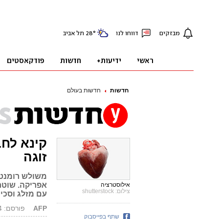
חדשות
חדשות בעולם
קינא לחב
זוגה
משולש רומנטי
אפריקה. שוטר
אילוסטרציה
צילום: shutterstock
עם מזלג וסכין
AFP
פורסם: 29.06.14, 06:44
שתף בפייסבוק