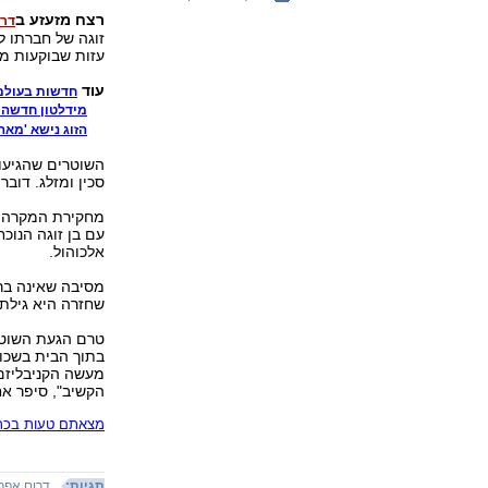
רצח מזעזע ב
דרו
זוגה של חברתו ל
עזות שבוקעות מ
עוד
חדשות בעולם
מידלטון חדשה 
הזוג נישא 'מאה
השוטרים שהגיעו 
סכין ומזלג. דוב
מחקירת המקרה ע
אלכוהול.
מסיבה שאינה בר
שחזרה היא גילת
טרם הגעת השוטר
בתוך הבית בשכו
מעשה הקניבליזם.
הקשיב", סיפר אח
מצאתם טעות בכתב
תגיות:
דרום אפר