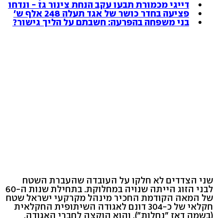
דייגי מכמורת תבעו עקב הנחת צינור גז - ונדחו
פציעה בחדר כושר של אגד תעלה 248 אלף ש'
בני משפחה בהפרעה: חשבתם על הליך גישור?
שני הצדדים לא חלקו על העובדה שהעברת השטח
לבני הזוג הייתה שנויה במחלוקת. בתחילת שנות ה-60
של המאה הקודמת החכיר מינהל מקרקעי ישראל שטח
חקלאי של כ-304 דונם לאגודה השיתופית החקלאית
(בשמה דאז "נחלות"), והוא הוקצה לחברי האגודה.