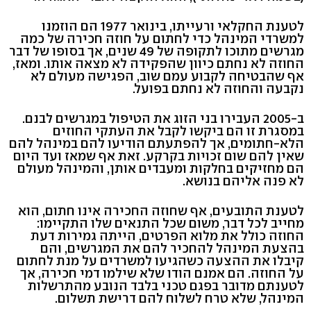
לטענת החקלאי ורעייתו, בינואר 1977 הם הוזמנו
למשרדי המינהל כדי לחתום על חוזה חכירה של כמה
מגרשים מתוכו לתקופה של 49 שנים, אך בסופו של דבר
החוזה לא נחתם כיוון שהפקידה לא מצאה אותו. ומאז,
אף שהבטיחה לקבוע עמם שוב, הפגישה מעולם לא
נקבעה והחוזה לא נחתם בפועל.
ב-2005 העבירו בני הזוג את הטיפול במגרשים לבנם.
במסגרת זו הם ביקשו לקבל את העתקי החוזים
הלא-חתומים, אך להפתעתם הודיעו להם במינהל להם
שאין להם שום זכויות בקרקע. זאת אף שמאז ועד היום
הם מחזיקים בחלקות ומעבדים אותן, והמינהל מעולם
לא פנה אליהם בנושא.
לטענת התובעים, אף שחוזה החכירה אינו חתום, הוא
מחייב לכל דבר, משום שכל התנאים שלו התקיימו:
החוזה כולל את מלוא הפרטים, הייתה גמירות דעת
בהצעת המינהל להחכיר להם את המגרשים, והם
קיבלו את ההצעה כשהגיעו למשרדים על מנת לחתום
על החוזה. הם אמנם הודו שלא שילמו דמי חכירה, אך
לטענתם מדובר בפגם טכני בלבד הנובע מהתרשלות
המינהל, שלא טרח לשלוח להם דרישת תשלום.