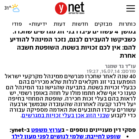
חקלאים עבדו 40 שנה.
המינהל: שטח לא שלכם
במשך 4 עשורים עיבדו בני זוג מגרשים שחכרו.
כשביקשו להעבירם לבנם, נזכר המינהל להודיע
להם: אין לכם זכויות בשטח. השופטת חשבה
אחרת
עו"ד גד שמגר
פורסם: 16.07.14, 19:27
40 שנה לאחר שחכרו מגרשים ממינהל מקרקעי ישראל
הופתעו בני זוג חקלאים לגלות שלא מכירים בהם
כבעלי זכויות בשטח. בתביעה שהגישו נגד המינהל הם
טענו כי אף שלא חתמו מולו על חוזה באופן רשמי, יש
לראות בהם בעלי זכות חכירה. שופטת המחוזי בחיפה
יעל וילנר קבעה לאחרונה שהעובדה שבמשך ארבעה
עשורים עיבדו התובעים את האדמה מספיקה עבורה
כדי לקבוע
שבני הזוג אכן בעלי זכויות במגרשים
.
פסקי דין מעניינים נוספים - ב
ערוץ משפט
ב-ynet:
שופט לחייבת: שלמי לנושים לפני מעון לילד