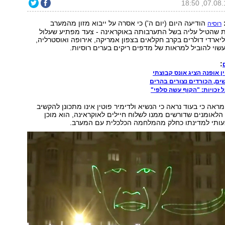
הודיעה היום (יום ה') כי אסרה על ייבוא מזון מהמערב
רוסיה
ת שהטיל עליה בשל התערבותה באוקראינה - צעד מפתיע שעלול
ליארדי דולרים בקרב חקלאים בצפון אמריקה, אירופה ואוסטרליה,
וי להוביל למראות של מדפים ריקים בערים רוסיות.
:
ן אופנה הציג אונס קבוצתי
ם, הכורדים נצורים בהרים
 זכויות: "הקוף עשה סלפי"
ראה כי בעוד נראה כי הנשיא ולדימיר פוטין אינו מתכונן להקשיב
הלאומנים שדורשים ממנו לשלוח חיילים לאוקראינה, הוא מוכן
עותי למדינתו כחלק מהמלחמה הכלכלית עם המערב.