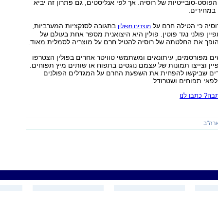
הפוסט-סובייטיות של רוסיה. אך לפי אנליסטים, גם פתרון זה יביא
 במחירים.
וסיה כי הטילה חרם על
בתגובה לסנקציות המערביות,
מוצרים מפולין
יין פולני נגד פוטין. פולין היא היצואנית מספר אחת בעולם של
הופך את החלטתה של רוסיה להטיל חרם על מוצריה לסמלית מאוד.
ים מפורסמים, עיתונאים ומשתמשי טוויטר אחרים בפולין הצטרפו
ן וצייצו תמונות של עצמם נוגסים בתפוח או שותים מיץ תפוחים.
רים שביקשו להפחית את השפעת החרם על המגדלים הפולנים
לפאי תפוחים ושטרודל.
ה? כתבו לנו
רה"ב