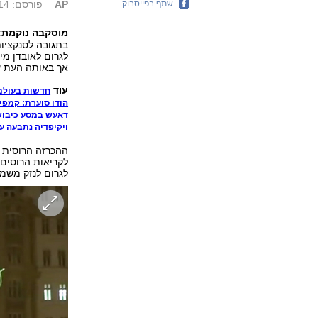
שתף בפייסבוק
AP
פורסם: 07.08.14, 18:50
מוסקבה נוקמת:
בתגובה לסנקציו
לגרום לאובדן מי
אך באותה העת עש
עוד
חדשות בעולם
הודו סוערת: קמפיי
דאעש במסע כיבושי
ויקיפדיה נתבעה על
ההכרזה הרוסית מ
לקריאות הרוסים 
לגרום לנזק משמ