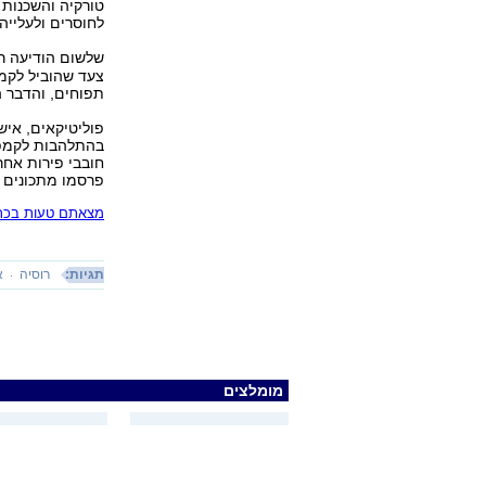
טורקיה והשכנות 
לחוסרים ולעלייה
שלשום הודיעה ר
צעד שהוביל לקמפ
תפוחים, והדבר 
פוליטיקאים, איש
בהתלהבות לקמפיי
חובבי פירות אח
פרסמו מתכונים 
מצאתם טעות בכתב
תגיות:
רוסיה
א
מומלצים