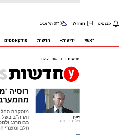
חדשות
חדשות בעולם
רוסיה 'מ
מהמערב
מוסקבה החליט
וארה"ב בשל ה
פוטין
צילום: רויטרס
בבומרנג ולסכן
חלב ומוצרי ח