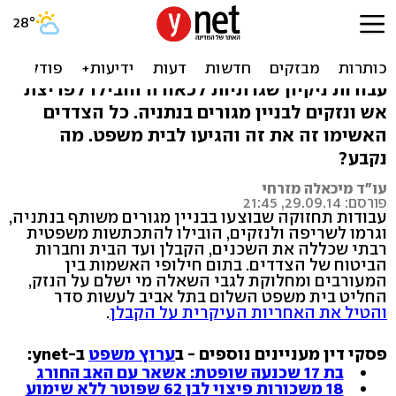
מי אשם בשריפה: השכנים,
הקבלן או הביטוח?
עבודות ניקיון שגרתיות לכאורה הובילו לפריצת
אש ונזקים לבניין מגורים בנתניה. כל הצדדים
האשימו זה את זה והגיעו לבית משפט. מה
נקבע?
עו"ד מיכאלה מזרחי
פורסם: 29.09.14, 21:45
עבודות תחזוקה שבוצעו בבניין מגורים משותף בנתניה,
וגרמו לשריפה ולנזקים, הובילו להתכתשות משפטית
רבתי שכללה את השכנים, הקבלן ועד הבית וחברות
הביטוח של הצדדים. בתום חילופי האשמות בין
המעורבים ומחלוקת לגבי השאלה מי ישלם על הנזק,
החליט בית משפט השלום בתל אביב לעשות סדר
והטיל את האחריות העיקרית על הקבלן
.
פסקי דין מעניינים נוספים - ב
ערוץ משפט
ב-ynet:
בת 17 שכנעה שופטת: אשאר עם האב החורג
18 משכורות פיצוי לבן 62 שפוטר ללא שימוע