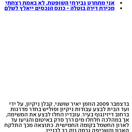
אני מתחרט גבירתי השופטת, לא באמת רצחתי
מכירת דירה בוטלה - כונס הנכסים ייאלץ לשלם
בדצמבר 2009 הוזמן יאיר שושני, קבלן ניקיון, על ידי
ועד הבית לבצע עבודות ניקיון ופוליש בחדר מדרגות
ברחוב דיזינגוף בעיר. עובדיו החלו לבצע את המשימה,
אך במהלכה חלחלו מים דרך סדק באיטום והגיעו עד
לארון החשמל בקומה החמישית. כתוצאה מכך התלקח
הארון והשריפה גרמה נזק רב לבניין.