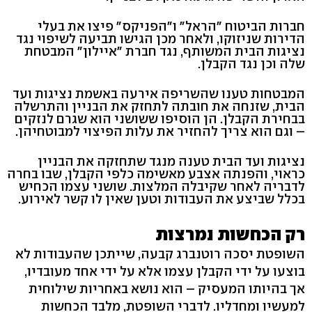
חברות הביטוח "הראל" ו"הפניקס" פיצו את בעלי
הדירות שניזוקו, ולאחר מכן הגישו תביעה לשיפוי נגד
נציגות הבית המשותף, נגד חברת "איילון" המבטחת
שלה וכן נגד הקבלן.
המבטחות טענו שהשריפה אירעה באשמת נציגות ועד
הבית, שזנחה את חובתה לתחזק את הבניין והתרשלה
בבחירת הקבלן. הן הוסיפו ששושני הוא שגרם לנזקים
– וגם הוא צריך להחזיר את עלות הפיצוי למבוטחיהן.
נציגות ועד הבית טענה מנגד שתחזקה את הבניין
כראוי, והפנתה אצבע מאשימה כלפי הקבלן, שבו בחרה
לדבריה לאחר שקיבלה המלצות. שושני עצמו הכחיש
בכלל שביצע את העבודות וטען שאין לו קשר לאירוע.
רק הכחשות נמרצות
השופטת יסכה רוטנברג קבעה, שייתכן שהעבודות לא
בוצעו על ידי הקבלן עצמו אלא על ידי אחד מעובדיו,
אך בהיותו המעסיק – הוא נושא באחריות שילוחית
למעשיו ומחדליו. לדברי השופטת, מלבד הכחשות